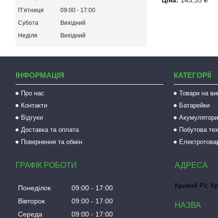
Ціна:
145,35 ₴
Пʼятниця
09:00
17:00
Субота
Вихідний
Неділя
Вихідний
ІНФОРМАЦІЯ
КАТЕГОРІЇ
Про нас
Товари на ви
Контакти
Батарейки
Відгуки
Акумулятори 
Доставка та оплата
Побутова тех
Повернення та обмін
Електротова
ГРАФІК РОБОТИ
Кривий Ріг, К
Понеділок
09:00
17:00
Вівторок
09:00
17:00
Середа
09:00
17:00