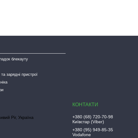
падок блекауту
та зарядні пристрої
ніка
ри
+380 (68) 720-70-98
ривий Ріг, Україна
Київстар (Viber)
+380 (95) 949-85-35
Vodafone