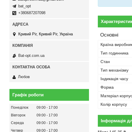
bat_opt
+380687207098
Характеристи
Кривий Ріг, Кривий Ріг, Україна
Основні
Країна виробни
Тип годинника
Bat-opt.com.ua
Стан
Тип механізму
Любов
Індикація часу
Форма
Графік роботи
Матеріал корпу
Колір корпусу
Понеділок
09:00
17:00
Вівторок
09:00
17:00
Інформація д
Середа
09:00
17:00
Четвер
09:00
17:00