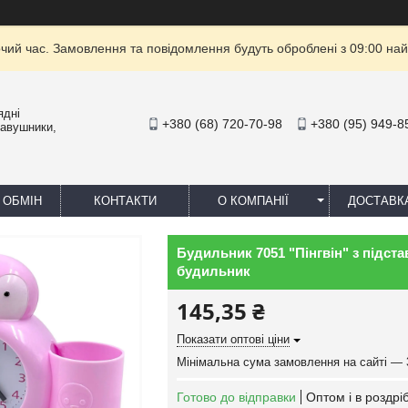
очий час. Замовлення та повідомлення будуть оброблені з 09:00 най
ядні
+380 (68) 720-70-98
+380 (95) 949-8
навушники,
 ОБМІН
КОНТАКТИ
О КОМПАНІЇ
ДОСТАВК
Будильник 7051 "Пінгвін" з підст
будильник
145,35 ₴
Показати оптові ціни
Мінімальна сума замовлення на сайті — 
Готово до відправки
Оптом і в роздрі