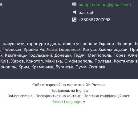
ua
batopt.com.ua@gmail.com
bat_opt
+380687207098
 навушники, гарнітури з доставкою в усі регіони України: Вінниця,
 Феодосія, Кривий Ріг, Львів, Бердянськ, Калуш, Хмельницький, При
, Кам'янець-Подільський, Донецьк, Гадяч, Мелітополь, Торез, Алчевс
 Київ, Харків, Конотоп, Макіївка, Сімферополь, Полтава, Костянтині
рнопіль, Крим, Кременчук, Луганськ, Суми, Охтирка.
Сайт створений на маркетплейсі
Prom.ua
Продавець на Bigl.ua
Bat-opt.com.ua |
Поскаржитися на контент
|
Політика конфіденційності
Select Language
▼