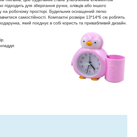
о підходить для зберігання ручок, олівців або іншого
у на робочому просторі. Будильник оснащений легко
авчитися самостійності. Компактні розміри 13*14*6 см роблять
одарунка, який поєднує в собі користь та привабливий дизайн.
ір.
риладдя.