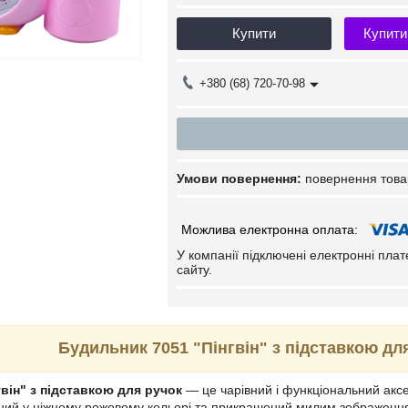
Купити
Купити
+380 (68) 720-70-98
повернення това
У компанії підключені електронні пла
сайту.
Будильник 7051 "Пінгвін" з підставкою дл
він" з підставкою для ручок
— це чарівний і функціональний аксе
ний у ніжному рожевому кольорі та прикрашений милим зображенн