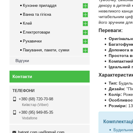
декору в дитячій 
Кухонне приладдя
невеликого канце
Ванна та гігієна
читабельним цифе
його зручним для
Клей
Переваги:
Електротовари
Оригінальн
Рукавички
Багатофунк
Допомога в 
Пакування, пакети, сумки
Простота в
Відгуки
Компактний
Ідеальний 
Характеристи
Контакти
Тип:
Будильн
Дизайн:
"Пін
Колір:
Роже
+380 (68) 720-70-98
Особливост
Київстар (Viber)
Розміри:
13
+380 (95) 949-85-35
Vodafone
Комплектаці
Будильник 
batopt.com.ua@gmail.com