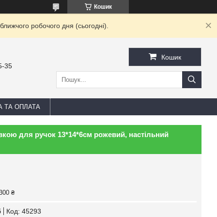
Кошик
ближчого робочого дня (сьогодні).
Кошик
5-35
А ТА ОПЛАТА
авкою для ручок 13*14*6см рожевий, настільний
300 ₴
б
Код:
45293