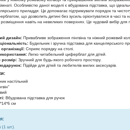
кімнаті. Особливістю даної моделі є вбудована підставка, що ідеальн
лярського приладдя. Це допомагає підтримувати порядок та чистот
рблатом, що дозволить дитині без зусиль орієнтуватися в часі та н
 розміщення навіть на невеликих поверхнях. Це чудовий вибір для п
ий дизайн:
Привабливе зображення пінгвіна та ніжний рожевий кол
ціональність:
Будильник і зручна підставка для канцелярського п
організації:
Сприяє порядку на столі.
икористання:
Легко читабельний циферблат для дітей.
 розмір:
Зручний для будь-якого робочого простору.
подарунок:
Підійде для дітей та любителів милих аксесуарів.
ки:
ик настільний
гвін"
вий
і:
Вбудована підставка для ручок
*14*6 см
я:
(1 шт.).