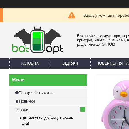
Зараз у компанії нероб
Батарейки, акумулятори, зар
пристрої, кабелі USB, клей, 
радіо, ліхтарі ОПТОМ
ГОЛОВНА
ВІДГУКИ
ПОВЕРНЕННЯ ТА
⚫Товари зі знижкою
🔥Новинки
Товари
🏠Необхідні дрібниці в кожен
дім!