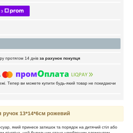
 з
ру протягом 14 днів
за рахунок покупця
тежі. Тепер ви можете купити будь-який товар не покидаючи
я ручок 13*14*6см рожевий
суар, який принесе затишок та порядок на дитячий стіл або
ям пінгвіна, цей будильник стане улюбленим елементом