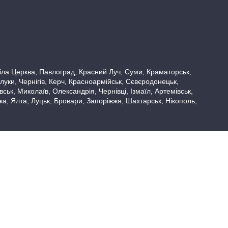
 Біла Церква, Павлоград, Красний Луч, Суми, Краматорськ,
луки, Чернігів, Керч, Красноармійськ, Сєвєродонецьк,
ьк, Миколаїв, Олександрія, Чернівці, Ізмаїл, Артемівськ,
вка, Ялта, Луцьк, Бровари, Запоріжжя, Шахтарськ, Нікополь,