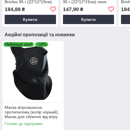
Brivilas 95 г (22*12*19см)
95 г (22*12*19см) синя,
Briv
сіра, Сумка для їжі з
Ланч-бег ізольований
борд
184,88
147,90
184
₴
₴
термозахистом
Купити
Купити
Акційні пропозиції та новинки
Найкраща ціна!
–14%
Маска вітрозахисна
протипилова (колір чорний),
Маска для обличчя від вітру
та холоду, Протипилова
Готово до відправки
маска баф