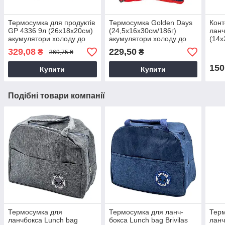
Термосумка для продуктів
Термосумка Golden Days
Конт
GP 4336 9л (26х18х20см)
(24,5х16х30см/186г)
ланч
акумулятори холоду до
акумулятори холоду до
(14х
комплекту не входять
комплекту не входять,
Конт
329,08
229,50
₴
₴
369,75 ₴
Сумка-холодильник
150
Купити
Купити
Подібні товари компанії
Термосумка для
Термосумка для ланч-
Тер
ланчбокса Lunch bag
бокса Lunch bag Brivilas
ланч