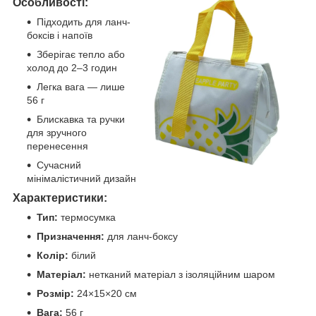
Особливості:
Підходить для ланч-
боксів і напоїв
Зберігає тепло або
холод до 2–3 годин
Легка вага — лише
56 г
Блискавка та ручки
для зручного
перенесення
Сучасний
мінімалістичний дизайн
Характеристики:
Тип:
термосумка
Призначення:
для ланч-боксу
Колір:
білий
Матеріал:
нетканий матеріал з ізоляційним шаром
Розмір:
24×15×20 см
Вага:
56 г