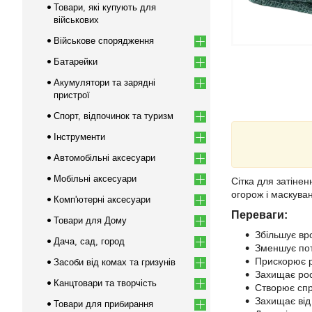
Товари, які купують для
військових
Військове спорядження
Батарейки
Акумулятори та зарядні
пристрої
Спорт, відпочинок та туризм
Інструменти
Автомобільні аксесуари
Мобільні аксесуари
Сітка для затінен
огорож і маскуван
Комп'ютерні аксесуари
Переваги:
Товари для Дому
Збільшує вр
Дача, сад, город
Зменшує пот
Прискорює рі
Засоби від комах та гризунів
Захищає рос
Канцтовари та творчість
Створює спр
Захищає від 
Товари для прибирання