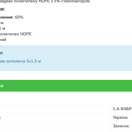
завдяки поліетилену HDPE з УФ-стабілізатором
ки:
інення:
60%
 м
5 м
оліетилен HDPE
ний
я
ова затіняюча 5х1,5 м
ки
1-А ФАБ
к
Україна
Захисна