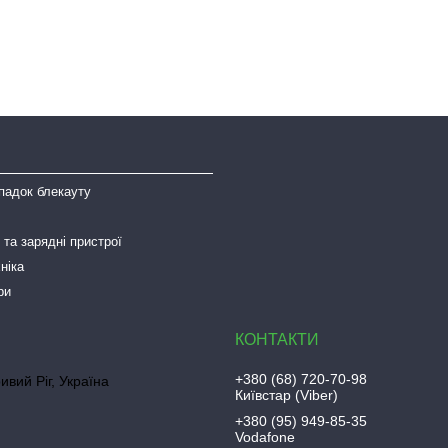
падок блекауту
та зарядні пристрої
ніка
ри
+380 (68) 720-70-98
ривий Ріг, Україна
Київстар (Viber)
+380 (95) 949-85-35
Vodafone