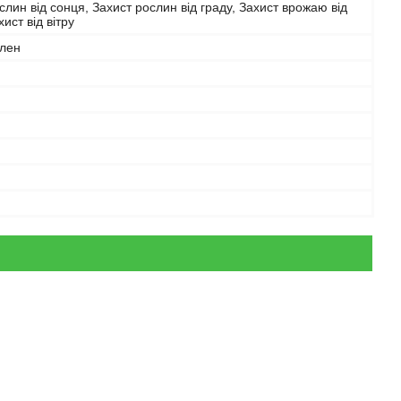
слин від сонця, Захист рослин від граду, Захист врожаю від
хист від вітру
ілен