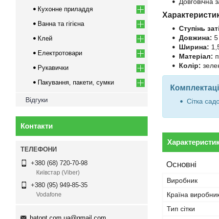
Довговічна 
Кухонне приладдя
Характеристи
Ванна та гігієна
Ступінь зат
Довжина:
5
Клей
Ширина:
1,
Електротовари
Матеріал:
п
Колір:
зеле
Рукавички
Пакування, пакети, сумки
Комплектаці
Відгуки
Сітка сад
Контакти
Характеристи
+380 (68) 720-70-98
Основні
Київстар (Viber)
Виробник
+380 (95) 949-85-35
Країна виробни
Vodafone
Тип сітки
batopt.com.ua@gmail.com