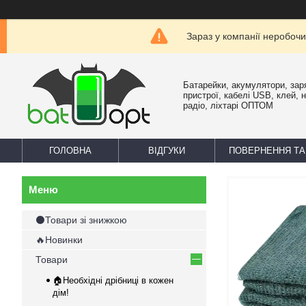
Зараз у компанії неробочи
Батарейки, акумулятори, зар
пристрої, кабелі USB, клей, 
радіо, ліхтарі ОПТОМ
ГОЛОВНА
ВІДГУКИ
ПОВЕРНЕННЯ ТА
⚫Товари зі знижкою
🔥Новинки
Товари
🏠Необхідні дрібниці в кожен
дім!