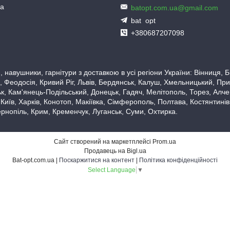
ua
batopt.com.ua@gmail.com
bat_opt
+380687207098
 навушники, гарнітури з доставкою в усі регіони України: Вінниця,
 Феодосія, Кривий Ріг, Львів, Бердянськ, Калуш, Хмельницький, При
, Кам'янець-Подільський, Донецьк, Гадяч, Мелітополь, Торез, Алчевс
 Київ, Харків, Конотоп, Макіївка, Сімферополь, Полтава, Костянтині
рнопіль, Крим, Кременчук, Луганськ, Суми, Охтирка.
Сайт створений на маркетплейсі
Prom.ua
Продавець на Bigl.ua
Bat-opt.com.ua |
Поскаржитися на контент
|
Політика конфіденційності
Select Language
▼