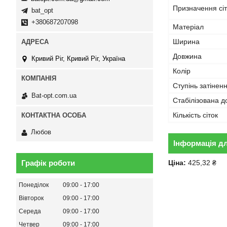
Призначення сіт
bat_opt
+380687207098
Матеріал
Ширина
Довжина
Кривий Ріг, Кривий Ріг, Україна
Колір
Ступінь затінен
Bat-opt.com.ua
Стабілізована 
Кількість сіток
Любов
Інформація д
Ціна:
425,32 ₴
Графік роботи
Понеділок
09:00
17:00
Вівторок
09:00
17:00
Середа
09:00
17:00
Четвер
09:00
17:00