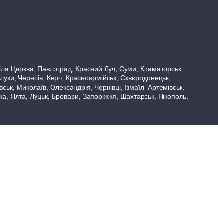
 Біла Церква, Павлоград, Красний Луч, Суми, Краматорськ,
луки, Чернігів, Керч, Красноармійськ, Сєвєродонецьк,
ьк, Миколаїв, Олександрія, Чернівці, Ізмаїл, Артемівськ,
вка, Ялта, Луцьк, Бровари, Запоріжжя, Шахтарськ, Нікополь,