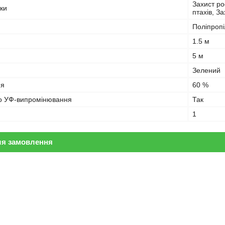
Захист ро
ки
птахів, За
Поліпроп
1.5 м
5 м
Зелений
ня
60 %
до УФ-випромінювання
Так
1
ля замовлення