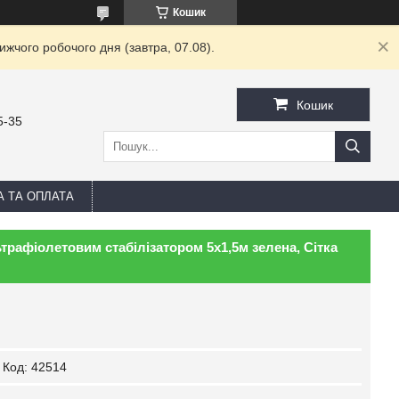
Кошик
жчого робочого дня (завтра, 07.08).
Кошик
5-35
А ТА ОПЛАТА
ьтрафіолетовим стабілізатором 5х1,5м зелена, Сітка
Код:
42514