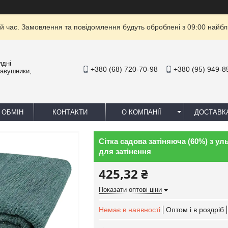
й час. Замовлення та повідомлення будуть оброблені з 09:00 найбли
ядні
+380 (68) 720-70-98
+380 (95) 949-8
навушники,
 ОБМІН
КОНТАКТИ
О КОМПАНІЇ
ДОСТАВК
Сітка садова затіняюча (60%) з ул
для затінення
425,32 ₴
Показати оптові ціни
Немає в наявності
Оптом і в роздріб