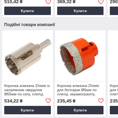
510,42
369,32
290
₴
₴
Коронки для плитки
з свердлом
зі с
Купити
Купити
Подібні товари компанії
Коронка алмазна Zhiwei із
Коронка алмазна Zhiwei
Коро
напрямним свердлом
для болгарки Ø6мм по
для 
Ø65мм по склу, плитці,
плитці, керамограніту,
плит
кераміці, Алмазна коронка
Коронка для болгарки,
Коро
534,22
235,45
235
₴
₴
з свердлом
Коронки для плитки
Коро
Купити
Купити