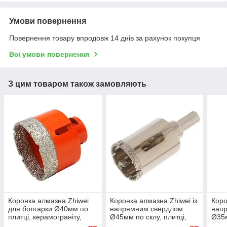
Умови повернення
Повернення товару впродовж 14 днів за рахунок покупця
Всі умови повернення
З цим товаром також замовляють
Коронка алмазна Zhiwei
Коронка алмазна Zhiwei із
Коро
для болгарки Ø40мм по
напрямним свердлом
нап
плитці, керамограніту,
Ø45мм по склу, плитці,
Ø35м
Коронка для болгарки,
кераміці, Алмазна коронка
кера