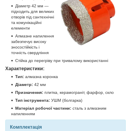
Діаметр 42 мм —
підходить для великих
отворів під сантехнічні
та комунікаційні
елементи
Алмазне напилення
забезпечує високу
зносостійкість і
точність свердління
Стійка до перегріву при тривалому використанні
Характеристики:
Тип:
алмазна коронка
Діаметр:
42 мм
Призначення:
плитка, керамограніт, фарфор, скло
Тип інструмента:
УШМ (болгарка)
Матеріал робочої частини:
сталь з алмазним
напиленням
Комплектація