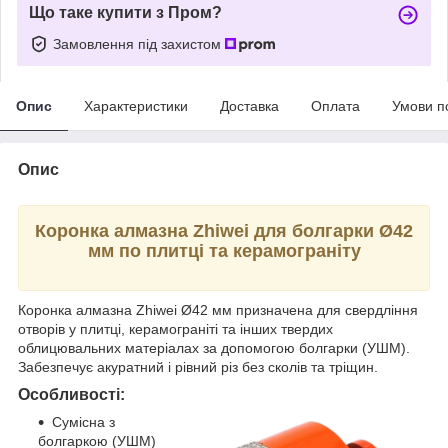
Що таке купити з Пром?
Замовлення під захистом
Опис
Характеристики
Доставка
Оплата
Умови п
Опис
Коронка алмазна Zhiwei для болгарки Ø42
мм по плитці та керамограніту
Коронка алмазна Zhiwei Ø42 мм призначена для свердління
отворів у плитці, керамограніті та інших твердих
облицювальних матеріалах за допомогою болгарки (УШМ).
Забезпечує акуратний і рівний різ без сколів та тріщин.
Особливості:
Сумісна з
болгаркою (УШМ)