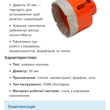
Діаметр 26 мм —
підходить для
встановлення труб,
розеток і комунікацій
Алмазне напилення
забезпечує високу
зносостійкість
Ефективна при
роботі з керамікою,
керамогранітом, фарфором та склом
Характеристики:
Тип:
алмазна коронка
Діаметр:
26 мм
Призначення:
плитка, керамограніт, фарфор, скло
Тип інструмента:
УШМ (болгарка)
Матеріал робочої частини:
сталь з алмазним
напиленням
Комплектація