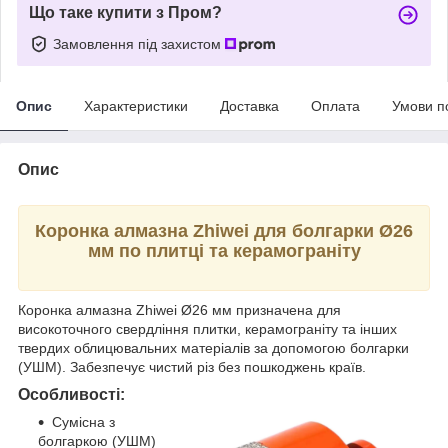
Що таке купити з Пром?
Замовлення під захистом
Опис
Характеристики
Доставка
Оплата
Умови п
Опис
Коронка алмазна Zhiwei для болгарки Ø26
мм по плитці та керамограніту
Коронка алмазна Zhiwei Ø26 мм призначена для
високоточного свердління плитки, керамограніту та інших
твердих облицювальних матеріалів за допомогою болгарки
(УШМ). Забезпечує чистий різ без пошкоджень країв.
Особливості:
Сумісна з
болгаркою (УШМ)