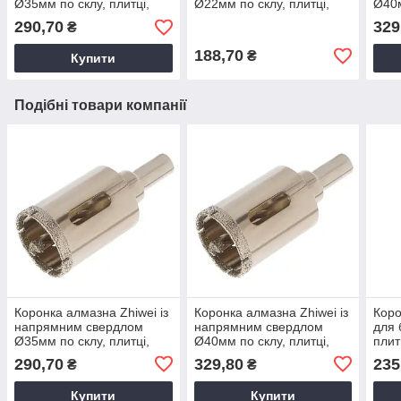
Ø35мм по склу, плитці,
Ø22мм по склу, плитці,
Ø40м
кераміці, Алмазна коронка
кераміці, Алмазна коронка
кера
290,70
329
₴
зі свердлом
зі свердлом
зі с
188,70
₴
Купити
Подібні товари компанії
Коронка алмазна Zhiwei із
Коронка алмазна Zhiwei із
Коро
напрямним свердлом
напрямним свердлом
для 
Ø35мм по склу, плитці,
Ø40мм по склу, плитці,
плит
кераміці, Алмазна коронка
кераміці, Алмазна коронка
Коро
290,70
329,80
235
₴
₴
зі свердлом
зі свердлом
Коро
Купити
Купити