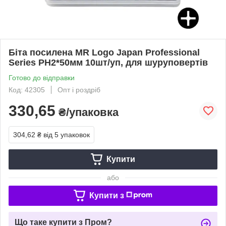
Біта посилена MR Logo Japan Professional
Series РН2*50мм 10шт/уп, для шуруповертів
Готово до відправки
Код: 42305
Опт і роздріб
330,65
₴/упаковка
304,62 ₴
від 5 упаковок
Купити
або
Купити з
Що таке купити з Пром?