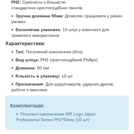
РН2:
Сумісність з більшістю
стандартних хрестоподібних гвинтів.
Зручна довжина 50мм:
Дозволяє працювати у різних
умовах.
Економічна упаковка:
10 штук у комплекті для
тривалого використання.
Характеристики:
Тип:
Посилений наконечник (біта)
Вид шліца:
РН2 (хрестоподібний Phillips)
Довжина:
50 мм
Кількість в упаковці:
10 шт
Призначення:
Для шуруповертів, ударних дрилів,
роботи з гвинтами.
Комплектація:
Посилені наконечники MR Logo Japan
Professional Series РН2*50мм (10 шт)