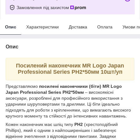
Замовлення під захистом
Опис
Характеристики
Доставка
Оплата
Умови п
Опис
Посилений наконечник MR Logo Japan
Professional Series РН2*50мм 10шт/уп
Представляємо
посилені наконечники (біти) MR Logo
Japan Professional Series РН2*50мм
– високоякісні
аксесуари, розроблені для професійного використання з
ударними шуруповертами та дрилями. Ці біти ідеально
підходять для роботи з кріпленнями, що вимагають високого
крутного моменту та стійкості до інтенсивних навантажень.
Кожен наконечник має шліц типу
РН2
(хрестоподібний
Phillips), який є одним з найпоширеніших і забезпечує
відмінне зчеплення з відповідними гвинтами. Завдяки