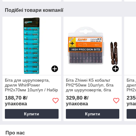
Подібні товари компанії
Біта для шуруповерта,
Біта Zhiwei K5 кобальт
Біта
дриля WhirlPower
РН2*50мм 10шт/уп, біта
дрил
PH2х70мм 10шт/уп / Набір
для шуруповертів, біта
PH2х
хрестоподібних біт для
для дрилей
хрес
188,70
329,80
235
₴/
₴/
шуруповертів, дрилів
шуру
упаковка
упаковка
упа
Купити
Купити
Про нас