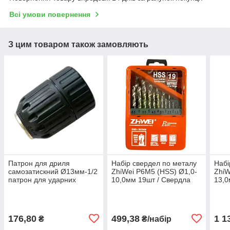
Всі умови повернення
З цим товаром також замовляють
Патрон для дриля
Набір свердел по металу
Набі
самозатискний Ø13мм-1/2
ZhiWei Р6М5 (HSS) Ø1,0-
ZhiW
патрон для ударних
10,0мм 19шт / Свердла
13,0
дрилів, патрон для
для металу
для 
перфораторів
176,80
499,38
1 1
₴
₴/набір