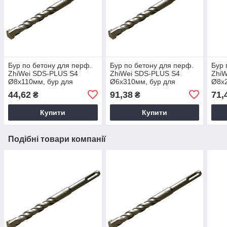
Бур по бетону для перф.
Бур по бетону для перф.
Бур 
ZhiWei SDS-PLUS S4
ZhiWei SDS-PLUS S4
ZhiW
Ø8х110мм, бур для
Ø6х310мм, бур для
Ø8х2
буріння бетона, бур для
буріння бетона, бур для
бурі
44,62
91,38
71,
₴
₴
перфоратора
перфоратора
пер
Купити
Купити
Подібні товари компанії