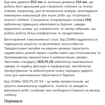
Бур має діаметр
Ø12 мм
та загальну довжину
210 мм
, що
робить його ідеальним для створення глибоких та точних
отворів, наприклад, для встановлення анкерів, прокладання
інженерних комунікацій або інших робіт, що потребують
значної глибини. Спеціальна чотирирізцева головка
(S4)
забезпечує підвищену ефективність буріння, швидке
видалення шламу, що утворюється, та знижує вібрацію, що
робить роботу більш комфортною та продуктивною.
Виготовлений з високоякісної сталі, бур ZhiWei відрізняється
підвищеною міцністю та винятковою зносостійкістю.
Твердосплавні напайки на ріжучих кромках гарантують
надзвичайно довгий термін служби навіть при інтенсивному та
безперервному використанні в найжорсткіших умовах.
Хвостовик стандарту
SDS-PLUS
забезпечує максимально
швидку та надійну фіксацію в перфораторі, запобігаючи
прокручуванню та забезпечуючи повну передачу ударної
сили для максимальної ефективності буріння.
Бур ZhiWei SDS-PLUS S4 – це вибір професіоналів, які
цінують максимальну надійність, точність та швидкість
виконання робіт, особливо при необхідності буріння на велику
глибину.
Переваги: