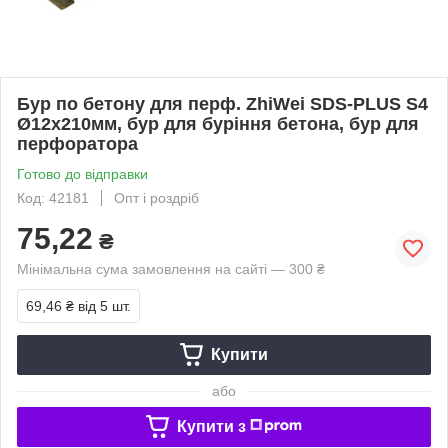
Бур по бетону для перф. ZhiWei SDS-PLUS S4
Ø12х210мм, бур для буріння бетона, бур для
перфоратора
Готово до відправки
Код: 42181
Опт і роздріб
75,22
₴
Мінімальна сума замовлення на сайті — 300 ₴
69,46 ₴
від 5 шт.
Купити
або
Купити з