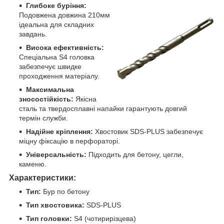
Глибоке буріння:
Подовжена довжина 210мм
ідеальна для складних
завдань.
Висока ефективність:
Спеціальна S4 головка
забезпечує швидке
проходження матеріалу.
Максимальна
зносостійкість:
Якісна
сталь та твердосплавні напайки гарантують довгий
термін служби.
Надійне кріплення:
Хвостовик SDS-PLUS забезпечує
міцну фіксацію в перфораторі.
Універсальність:
Підходить для бетону, цегли,
каменю.
Характеристики:
Тип:
Бур по бетону
Тип хвостовика:
SDS-PLUS
Тип головки:
S4 (чотирирізцева)