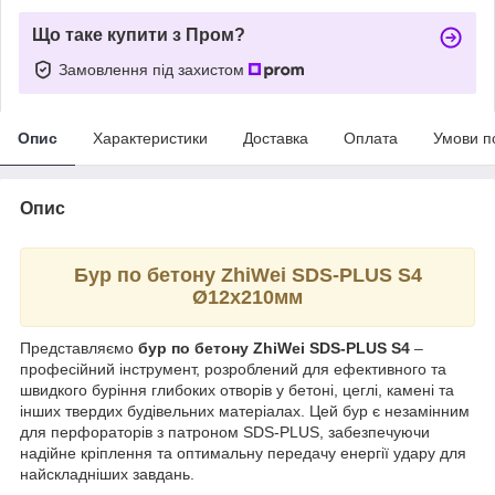
Що таке купити з Пром?
Замовлення під захистом
Опис
Характеристики
Доставка
Оплата
Умови п
Опис
Бур по бетону ZhiWei SDS-PLUS S4
Ø12х210мм
Представляємо
бур по бетону ZhiWei SDS-PLUS S4
–
професійний інструмент, розроблений для ефективного та
швидкого буріння глибоких отворів у бетоні, цеглі, камені та
інших твердих будівельних матеріалах. Цей бур є незамінним
для перфораторів з патроном SDS-PLUS, забезпечуючи
надійне кріплення та оптимальну передачу енергії удару для
найскладніших завдань.