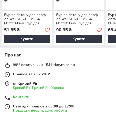
Бур по бетону для перф.
Бур по бетону для перф.
Бур 
ZhiWei SDS-PLUS S4
ZhiWei SDS-PLUS S4
ZhiW
Ø12х160мм, бур для
Ø12х310мм, бур для
Ø14х
буріння бетона, бур для
буріння бетона, бур для
бурі
51,85
90,95
68,
₴
₴
перфоратора
перфоратора
пер
Купити
Купити
Про нас
99% позитивних з 1541 відгука за рік
Працює з 07.02.2012
м. Кривий Ріг
Кривий Ріг, Кривий Ріг, Україна
Контакти
Сьогодні працює з 09:00 до 17:00
Показати весь графік роботи