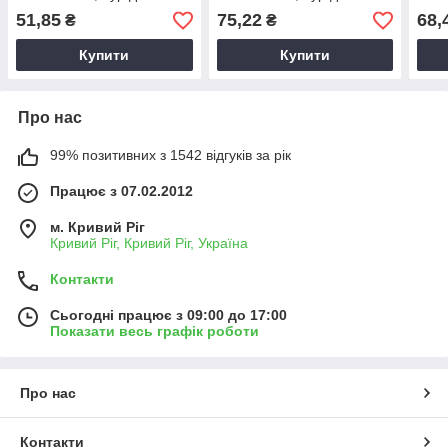
буріння бетона, бур для
буріння бетона, бур для
бурі
51,85
75,22
68,
₴
₴
перфоратора
перфоратора
пер
Купити
Купити
Про нас
99% позитивних з 1542 відгуків за рік
Працює з 07.02.2012
м. Кривий Ріг
Кривий Ріг, Кривий Ріг, Україна
Контакти
Сьогодні працює з 09:00 до 17:00
Показати весь графік роботи
Про нас
Контакти