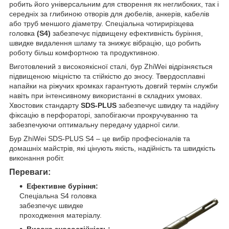
робить його універсальним для створення як неглибоких, так і
середніх за глибиною отворів для дюбелів, анкерів, кабелів
або труб меншого діаметру. Спеціальна чотирирізцева
головка
(S4)
забезпечує підвищену ефективність буріння,
швидке видалення шламу та знижує вібрацію, що робить
роботу більш комфортною та продуктивною.
Виготовлений з високоякісної сталі, бур ZhiWei відрізняється
підвищеною міцністю та стійкістю до зносу. Твердосплавні
напайки на ріжучих кромках гарантують довгий термін служби
навіть при інтенсивному використанні в складних умовах.
Хвостовик стандарту
SDS-PLUS
забезпечує швидку та надійну
фіксацію в перфораторі, запобігаючи прокручуванню та
забезпечуючи оптимальну передачу ударної сили.
Бур ZhiWei SDS-PLUS S4 – це вибір професіоналів та
домашніх майстрів, які цінують якість, надійність та швидкість
виконання робіт.
Переваги:
Ефективне буріння:
Спеціальна S4 головка
забезпечує швидке
проходження матеріалу.
Висока зносостійкість: