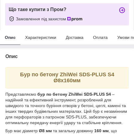
Що таке купити з Пром?
Замовлення під захистом
Опис
Характеристики
Доставка
Оплата
Умови п
Опис
Бур по бетону ZhiWei SDS-PLUS S4
Ø8х160мм
Представляємо
бур по бетону ZhiWei SDS-PLUS S4
–
надійний та ефективний інструмент, розроблений для
швидкого та точного буріння отворів у бетоні, цеглі, камені та
інших твердих будівельних матеріалах. Цей бур є незамінним
для перфораторів з патроном SDS-PLUS, забезпечуючи
оптимальну передачу енергії удару та стабільне кріплення.
Бур має діаметр
Ø8 мм
та загальну довжину
160 мм
, що