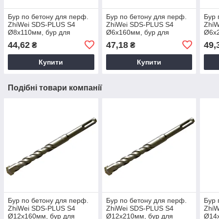
Бур по бетону для перф.
Бур по бетону для перф.
Бур 
ZhiWei SDS-PLUS S4
ZhiWei SDS-PLUS S4
ZhiW
Ø8х110мм, бур для
Ø6х160мм, бур для
Ø6х2
буріння бетона, бур для
буріння бетона, бур для
бурі
44,62
47,18
49,
₴
₴
перфоратора
перфоратора
пер
Купити
Купити
Подібні товари компанії
Бур по бетону для перф.
Бур по бетону для перф.
Бур 
ZhiWei SDS-PLUS S4
ZhiWei SDS-PLUS S4
ZhiW
Ø12х160мм, бур для
Ø12х210мм, бур для
Ø14х