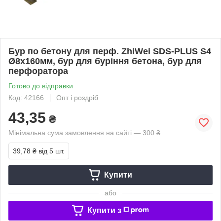
Бур по бетону для перф. ZhiWei SDS-PLUS S4
Ø8х160мм, бур для буріння бетона, бур для
перфоратора
Готово до відправки
Код: 42166
Опт і роздріб
43,35
₴
Мінімальна сума замовлення на сайті — 300 ₴
39,78 ₴
від 5 шт.
Купити
або
Купити з