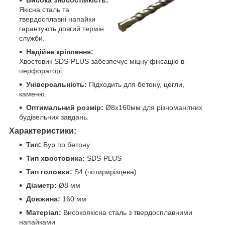
Якісна сталь та
твердосплавні напайки
гарантують довгий термін
служби.
Надійне кріплення:
Хвостовик SDS-PLUS забезпечує міцну фіксацію в
перфораторі.
Універсальність:
Підходить для бетону, цегли,
каменю.
Оптимальний розмір:
Ø8х160мм для різноманітних
будівельних завдань.
Характеристики:
Тип:
Бур по бетону
Тип хвостовика:
SDS-PLUS
Тип головки:
S4 (чотирирізцева)
Діаметр:
Ø8 мм
Довжина:
160 мм
Матеріал:
Високоякісна сталь з твердосплавними
напайками