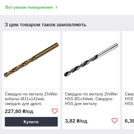
Всі умови повернення
З цим товаром також замовляють
Свердло по металу ZhiWei
Свердло по металу ZhiWei
Свер
кобальт Ø11х142мм,
HSS Ø1х34мм, Свердло
HSS
свердло для дрелі,
HSS для металу
HSS 
свердло для работи по
227,80
₴/од.
металу
3,82
6,3
₴/од.
Купити