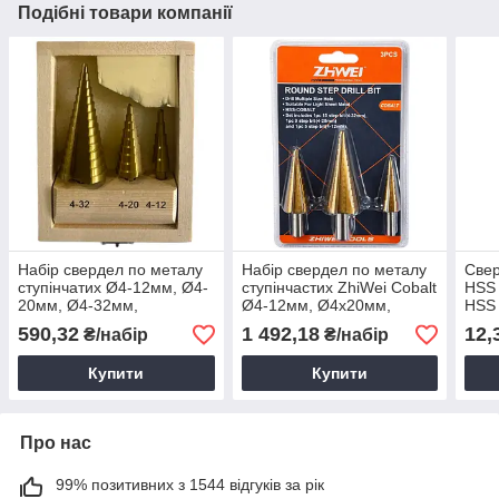
Подібні товари компанії
Набір свердел по металу
Набір свердел по металу
Свер
ступінчатих Ø4-12мм, Ø4-
ступінчастих ZhiWei Cobalt
HSS
20мм, Ø4-32мм,
Ø4-12мм, Ø4x20мм,
HSS 
Ступінчасті свердла по
Ø4x32мм / Свердла для
590,32
1 492,18
12,
₴/набір
₴/набір
металу, Свердла по
металу
металу
Купити
Купити
Про нас
99% позитивних з 1544 відгуків за рік