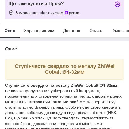
Що таке купити з Пром?
Замовлення під захистом
Опис
Характеристики
Доставка
Оплата
Умови п
Опис
Ступінчасте свердло по металу ZhiWei
Cobalt Ø4-32мм
Ступінчасте свердло по металу ZhiWei Cobalt Ø4-32мм
—
це високопродуктивний універсальний інструмент,
призначений для створення точних та чистих отворів у різних
матеріалах, включаючи тонколистовий метал, нержавіючу
сталь, пластик, фанеру та інші. Особливістю цього свердла є
додавання кобальту до складу швидкорізальної сталі (HSS-
Co), що значно збільшує його твердість, термостійкість та
зносостійкість, дозволяючи працювати з міцнішими
матеріалами та подовжуючи термін служби інструменту.