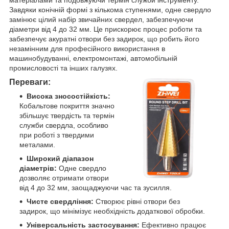
Завдяки конічній формі з кількома ступенями, одне свердло
замінює цілий набір звичайних свердел, забезпечуючи
діаметри від 4 до 32 мм. Це прискорює процес роботи та
забезпечує акуратні отвори без задирок, що робить його
незамінним для професійного використання в
машинобудуванні, електромонтажі, автомобільній
промисловості та інших галузях.
Переваги:
Висока зносостійкість:
Кобальтове покриття значно
збільшує твердість та термін
служби свердла, особливо
при роботі з твердими
металами.
Широкий діапазон
діаметрів:
Одне свердло
дозволяє отримати отвори
від 4 до 32 мм, заощаджуючи час та зусилля.
Чисте свердління:
Створює рівні отвори без
задирок, що мінімізує необхідність додаткової обробки.
Універсальність застосування:
Ефективно працює