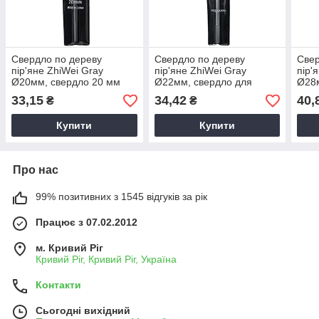
Свердло по дереву
Свердло по дереву
Свер
пір'яне ZhiWei Gray
пір'яне ZhiWei Gray
пір'
Ø20мм, свердло 20 мм
Ø22мм, свердло для
Ø28
для свердління дерева,
столярних робіт, свердло
стол
33,15
34,42
40,
₴
₴
свердло для теслярських
для дерев'яних
для 
робіт
конструкцій
конс
Купити
Купити
Про нас
99% позитивних з 1545 відгуків за рік
Працює з 07.02.2012
м. Кривий Ріг
Кривий Ріг, Кривий Ріг, Україна
Контакти
Сьогодні вихідний