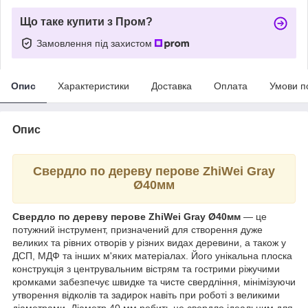
Що таке купити з Пром?
Замовлення під захистом
Опис
Характеристики
Доставка
Оплата
Умови п
Опис
Свердло по дереву перове ZhiWei Gray
Ø40мм
Свердло по дереву перове ZhiWei Gray Ø40мм
— це
потужний інструмент, призначений для створення дуже
великих та рівних отворів у різних видах деревини, а також у
ДСП, МДФ та інших м'яких матеріалах. Його унікальна плоска
конструкція з центрувальним вістрям та гострими ріжучими
кромками забезпечує швидке та чисте свердління, мінімізуючи
утворення відколів та задирок навіть при роботі з великими
діаметрами. Діаметр 40 мм робить це свердло ідеальним для