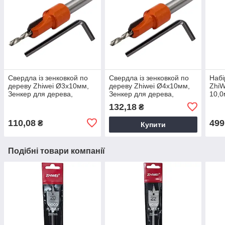
Свердла із зенковкой по
Свердла із зенковкой по
Набі
дереву Zhiwei Ø3x10мм,
дереву Zhiwei Ø4x10мм,
ZhiW
Зенкер для дерева,
Зенкер для дерева,
10,0
Свердло по дереву з
Свердло по дереву з
для 
132,18
₴
зенкером
зенкером
110,08
499
₴
Купити
Подібні товари компанії