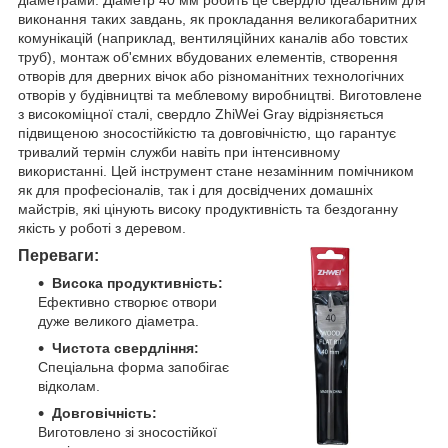
виконання таких завдань, як прокладання великогабаритних
комунікацій (наприклад, вентиляційних каналів або товстих
труб), монтаж об'ємних вбудованих елементів, створення
отворів для дверних вічок або різноманітних технологічних
отворів у будівництві та меблевому виробництві. Виготовлене
з високоміцної сталі, свердло ZhiWei Gray відрізняється
підвищеною зносостійкістю та довговічністю, що гарантує
тривалий термін служби навіть при інтенсивному
використанні. Цей інструмент стане незамінним помічником
як для професіоналів, так і для досвідчених домашніх
майстрів, які цінують високу продуктивність та бездоганну
якість у роботі з деревом.
Переваги:
Висока продуктивність:
Ефективно створює отвори
дуже великого діаметра.
Чистота свердління:
Спеціальна форма запобігає
відколам.
Довговічність:
Виготовлено зі зносостійкої