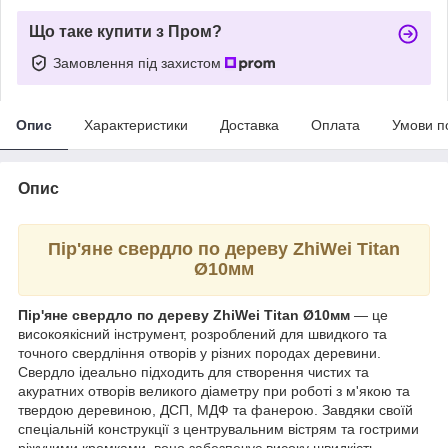
Що таке купити з Пром?
Замовлення під захистом
Опис
Характеристики
Доставка
Оплата
Умови п
Опис
Пір'яне свердло по дереву ZhiWei Titan
Ø10мм
Пір'яне свердло по дереву ZhiWei Titan Ø10мм
— це
високоякісний інструмент, розроблений для швидкого та
точного свердління отворів у різних породах деревини.
Свердло ідеально підходить для створення чистих та
акуратних отворів великого діаметру при роботі з м'якою та
твердою деревиною, ДСП, МДФ та фанерою. Завдяки своїй
спеціальній конструкції з центрувальним вістрям та гострими
ріжучими кромками, воно забезпечує високу швидкість