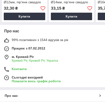
Ø12мм, пір'яне свердло
Ø14мм, пір'яне свердло
Ø16м
для дрелі, свердло для
для дрелі, свердло для
для 
32,30
33,15
35,
₴
₴
работи по дереву
работи по дереву
рабо
Купити
Купити
Про нас
99% позитивних з 1544 відгуків за рік
Працює з 07.02.2012
м. Кривий Ріг
Кривий Ріг, Кривий Ріг, Україна
Контакти
Сьогодні вихідний
Показати весь графік роботи
Про нас