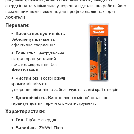
свердління та мінімальне утворення відколів, що робить його
незамінним помічником як для професіоналів, так і для
любителів.
Переваги:
Висока продуктивність:
Забезпечує швидке та
ефективне свердління.
Точність:
Центрувальне
вістря гарантує точний
початок свердління без
зісковзування.
Чистий різ:
Гострі ріжучі
кромки мінімізують
утворення відколів та забезпечують гладкі краї отворів.
Довговічність:
Виготовлено з міцної сталі, що
гарантує довгий термін служби інструменту.
Характеристики:
Тип:
Пір'яне свердло
Виробник:
ZhiWei Titan