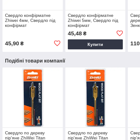
Свердло конфірматне
Свердло конфірматне
Свер
Zhiwei 4мм, Свердло під
Zhiwei 5мм, Свердло під
дере
конфірмат
конфірмат
Зенк
Свер
45,48
₴
зен
45,90
110
₴
Купити
Подібні товари компанії
Свердло по дереву
Свердло по дереву
Свер
пір'яне ZhiWei Titan
пір'яне ZhiWei Titan
пір'