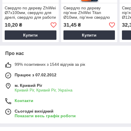
Свердло по дереву ZhiWei
Свердло по дереву
Свер
Ø7х100мм, свердло для
пір'яне ZhiWei Titan
пір'
дрелі, свердло для работи
Ø10мм, пір'яне свердло
Ø12м
по дереву
для дрелі, свердло для
для 
10,20
31,45
32,
₴
₴
работи по дереву
рабо
Купити
Купити
Про нас
99% позитивних з 1544 відгуків за рік
Працює з 07.02.2012
м. Кривий Ріг
Кривий Ріг, Кривий Ріг, Україна
Контакти
Сьогодні вихідний
Показати весь графік роботи