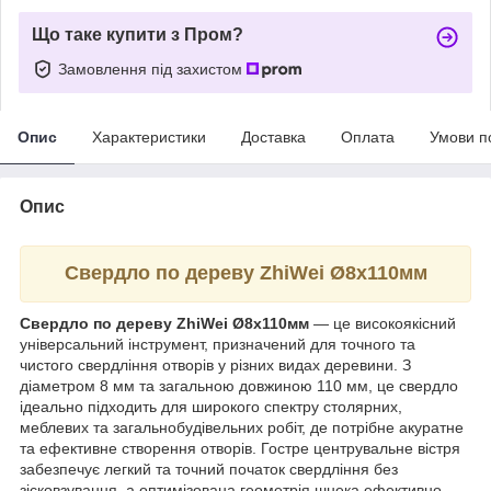
Що таке купити з Пром?
Замовлення під захистом
Опис
Характеристики
Доставка
Оплата
Умови п
Опис
Свердло по дереву ZhiWei Ø8х110мм
Свердло по дереву ZhiWei Ø8х110мм
— це високоякісний
універсальний інструмент, призначений для точного та
чистого свердління отворів у різних видах деревини. З
діаметром 8 мм та загальною довжиною 110 мм, це свердло
ідеально підходить для широкого спектру столярних,
меблевих та загальнобудівельних робіт, де потрібне акуратне
та ефективне створення отворів. Гостре центрувальне вістря
забезпечує легкий та точний початок свердління без
зісковзування, а оптимізована геометрія шнека ефективно