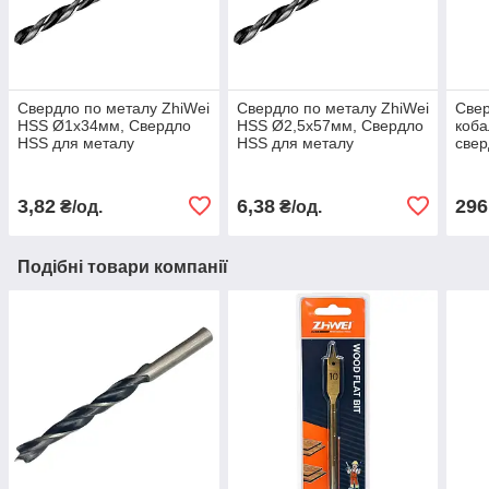
Свердло по металу ZhiWei
Свердло по металу ZhiWei
Свер
HSS Ø1х34мм, Свердло
HSS Ø2,5х57мм, Свердло
коба
HSS для металу
HSS для металу
свер
свер
мет
3,82
6,38
296
₴/од.
₴/од.
Подібні товари компанії