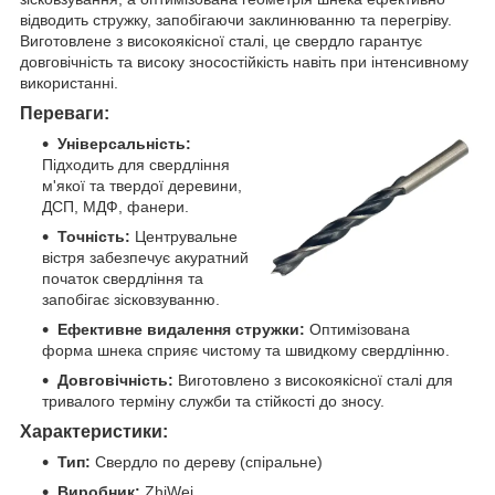
відводить стружку, запобігаючи заклинюванню та перегріву.
Виготовлене з високоякісної сталі, це свердло гарантує
довговічність та високу зносостійкість навіть при інтенсивному
використанні.
Переваги:
Універсальність:
Підходить для свердління
м'якої та твердої деревини,
ДСП, МДФ, фанери.
Точність:
Центрувальне
вістря забезпечує акуратний
початок свердління та
запобігає зісковзуванню.
Ефективне видалення стружки:
Оптимізована
форма шнека сприяє чистому та швидкому свердлінню.
Довговічність:
Виготовлено з високоякісної сталі для
тривалого терміну служби та стійкості до зносу.
Характеристики:
Тип:
Свердло по дереву (спіральне)
Виробник:
ZhiWei