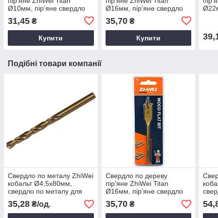
пір'яне ZhiWei Titan
пір'яне ZhiWei Titan
пір'
Ø10мм, пір'яне свердло
Ø16мм, пір'яне свердло
Ø22м
для дрелі, свердло для
для дрелі, свердло для
для 
31,45
35,70
₴
₴
работи по дереву
работи по дереву
рабо
39,
Купити
Купити
Подібні товари компанії
Свердло по металу ZhiWei
Свердло по дереву
Свер
кобальт Ø4,5х80мм,
пір'яне ZhiWei Titan
коба
свердло по металу для
Ø16мм, пір'яне свердло
свер
електромонтажних робіт
для дрелі, свердло для
свер
35,28
35,70
54,
₴/од.
₴
работи по дереву
мет