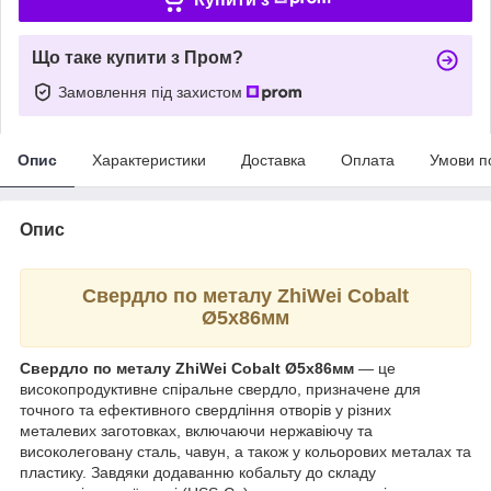
Що таке купити з Пром?
Замовлення під захистом
Опис
Характеристики
Доставка
Оплата
Умови п
Опис
Свердло по металу ZhiWei Cobalt
Ø5х86мм
Свердло по металу ZhiWei Cobalt Ø5х86мм
— це
високопродуктивне спіральне свердло, призначене для
точного та ефективного свердління отворів у різних
металевих заготовках, включаючи нержавіючу та
високолеговану сталь, чавун, а також у кольорових металах та
пластику. Завдяки додаванню кобальту до складу