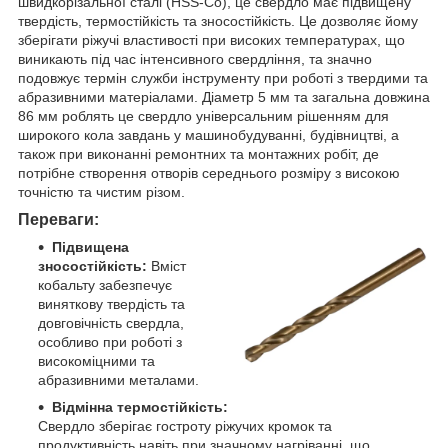
швидкорізальної сталі (HSS-Co), це свердло має підвищену
твердість, термостійкість та зносостійкість. Це дозволяє йому
зберігати ріжучі властивості при високих температурах, що
виникають під час інтенсивного свердління, та значно
подовжує термін служби інструменту при роботі з твердими та
абразивними матеріалами. Діаметр 5 мм та загальна довжина
86 мм роблять це свердло універсальним рішенням для
широкого кола завдань у машинобудуванні, будівництві, а
також при виконанні ремонтних та монтажних робіт, де
потрібне створення отворів середнього розміру з високою
точністю та чистим різом.
Переваги:
Підвищена
зносостійкість:
Вміст
кобальту забезпечує
виняткову твердість та
довговічність свердла,
особливо при роботі з
високоміцними та
абразивними металами.
Відмінна термостійкість:
Свердло зберігає гостроту ріжучих кромок та
продуктивність навіть при значному нагріванні, що