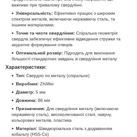
важливо при тривалому свердлінні.
Універсальність:
Ефективно працює з широким
спектром металів, включаючи нержавіючу сталь, та
іншими матеріалами.
Точне та чисте свердління:
Спіральна геометрія
свердла забезпечує ефективне відведення стружки та
акуратне формування отворів.
Оптимальний розмір:
Підходить для виконання
більшості стандартних завдань зі свердління металу.
Характеристики:
Тип:
Свердло по металу (спіральне)
Виробник:
ZhiWei
Діаметр:
5 мм
Довжина:
86 мм
Призначення:
Для свердління металу (включаючи
нержавіючу сталь), високолегованої сталі, чавуну,
кольорових металів, пластика
Матеріал:
Швидкорізальна сталь з додаванням
кобальту (HSS-Co)