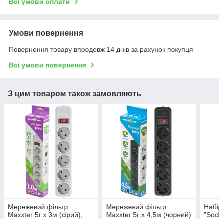
Всі умови оплати
Умови повернення
Повернення товару впродовж 14 днів за рахунок покупця
Всі умови повернення
З цим товаром також замовляють
Мережевий фільтр
Мережевий фільтр
Набі
Maxxter 5г х 3м (сірий),
Maxxter 5г х 4,5м (чорний)
"Sock