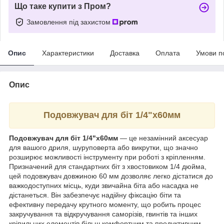
Що таке купити з Пром?
Замовлення під захистом
Опис
Характеристики
Доставка
Оплата
Умови п
Опис
Подовжувач для біт 1/4"х60мм
Подовжувач для біт 1/4"х60мм
— це незамінний аксесуар
для вашого дриля, шуруповерта або викрутки, що значно
розширює можливості інструменту при роботі з кріпленням.
Призначений для стандартних біт з хвостовиком 1/4 дюйма,
цей подовжувач довжиною 60 мм дозволяє легко дістатися до
важкодоступних місць, куди звичайна біта або насадка не
дістанеться. Він забезпечує надійну фіксацію біти та
ефективну передачу крутного моменту, що робить процес
закручування та відкручування саморізів, гвинтів та інших
кріпильних елементів більш комфортним та продуктивним.