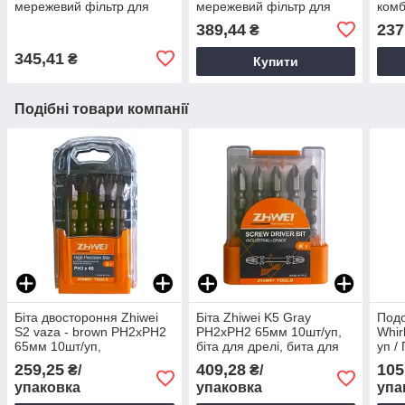
мережевий фільтр для
мережевий фільтр для
комб
комп'ютера,
комп'ютера,
Набі
389,44
237
₴
багаторозеточний
багаторозеточний
мережевий фільтр
мережевий фільтр
345,41
₴
Купити
Подібні товари компанії
Біта двостороння Zhiwei
Біта Zhiwei K5 Gray
Подо
S2 vaza - brown PH2хPH2
PH2хPH2 65мм 10шт/уп,
Whir
65мм 10шт/уп,
біта для дрелі, бита для
уп /
Двостороння біта, Магнітні
шуроповерта
шуру
259,25
409,28
105
₴/
₴/
біти двосторонні
упаковка
упаковка
упа