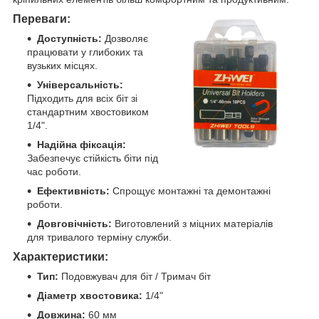
Переваги:
Доступність:
Дозволяє
працювати у глибоких та
вузьких місцях.
Універсальність:
Підходить для всіх біт зі
стандартним хвостовиком
1/4".
Надійна фіксація:
Забезпечує стійкість біти під
час роботи.
Ефективність:
Спрощує монтажні та демонтажні
роботи.
Довговічність:
Виготовлений з міцних матеріалів
для тривалого терміну служби.
Характеристики:
Тип:
Подовжувач для біт / Тримач біт
Діаметр хвостовика:
1/4"
Довжина:
60 мм