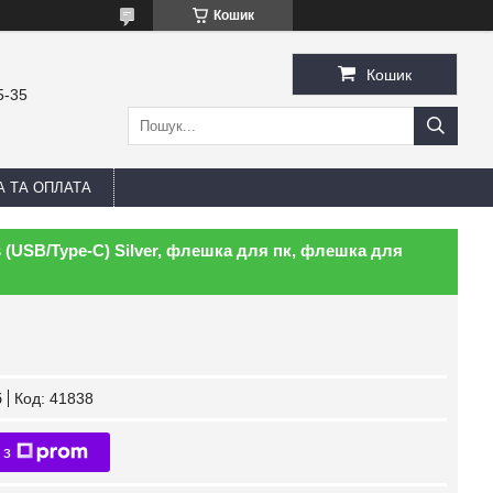
Кошик
Кошик
5-35
А ТА ОПЛАТА
 (USB/Type-C) Silver, флешка для пк, флешка для
б
Код:
41838
 з