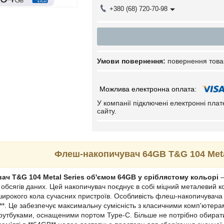
+380 (68) 720-70-98
повернення това
У компанії підключені електронні пла
сайту.
Флеш-накопичувач 64GB T&G 104 Metal
ч T&G 104 Metal Series об'ємом 64GB у сріблястому кольорі
—
 обсягів даних. Цей накопичувач поєднує в собі міцний металевий 
ирокого кола сучасних пристроїв. Особливість флеш-накопичувача T
**. Це забезпечує максимальну сумісність з класичними комп'ютера
оутбуками, оснащеними портом Type-C. Більше не потрібно обират