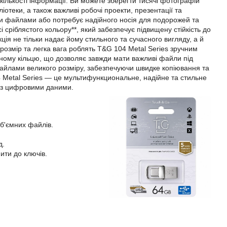
кількості інформації. Ви можете зберегти тисячі фотографій
бліотеки, а також важливі робочі проекти, презентації та
ими файлами або потребує надійного носія для подорожей та
сріблястого кольору**, який забезпечує підвищену стійкість до
ія не тільки надає йому стильного та сучасного вигляду, а й
розмір та легка вага роблять T&G 104 Metal Series зручним
льному кільцю, що дозволяє завжди мати важливі файли під
айлами великого розміру, забезпечуючи швидке копіювання та
Metal Series — це мультифункциональне, надійне та стильне
ті з цифровими даними.
об'ємних файлів.
д.
ити до ключів.