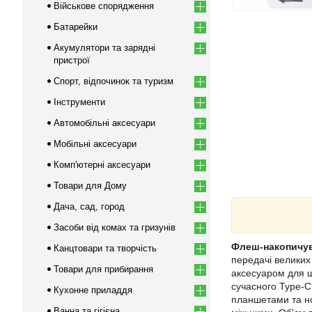
Військове спорядження
Батарейки
Акумулятори та зарядні
пристрої
Спорт, відпочинок та туризм
Інструменти
Автомобільні аксесуари
Мобільні аксесуари
Комп'ютерні аксесуари
Товари для Дому
Дача, сад, город
Засоби від комах та гризунів
Флеш-накопичува
Канцтовари та творчість
передачі великих
Товари для прибирання
аксесуаром для ш
сучасного Type-C
Кухонне приладдя
планшетами та н
Ванна та гігієна