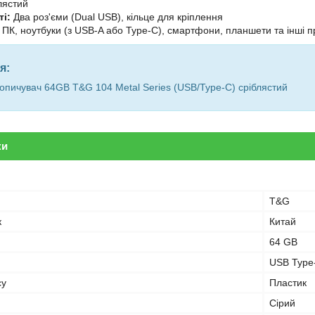
лястий
і:
Два роз'єми (Dual USB), кільце для кріплення
ПК, ноутбуки (з USB-A або Type-C), смартфони, планшети та інші 
я:
пичувач 64GB T&G 104 Metal Series (USB/Type-C) сріблястий
ки
T&G
к
Китай
64 GB
USB Type
су
Пластик
Сірий