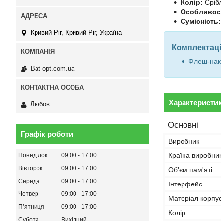
Колір:
Сріб
Особливост
Сумісність:
Кривий Ріг, Кривий Ріг, Україна
Комплектаці
Флеш-нако
Bat-opt.com.ua
Характеристи
Любов
Основні
Графік роботи
Виробник
Країна виробни
Понеділок
09:00
17:00
Вівторок
09:00
17:00
Об'єм пам'яті
Середа
09:00
17:00
Інтерфейс
Четвер
09:00
17:00
Матеріал корпу
Пʼятниця
09:00
17:00
Колір
Субота
Вихідний