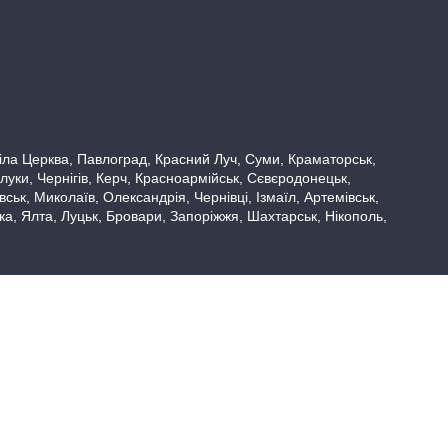
 Біла Церква, Павлоград, Красний Луч, Суми, Краматорськ,
луки, Чернігів, Керч, Красноармійськ, Сєвєродонецьк,
ьк, Миколаїв, Олександрія, Чернівці, Ізмаїл, Артемівськ,
вка, Ялта, Луцьк, Бровари, Запоріжжя, Шахтарськ, Нікополь,