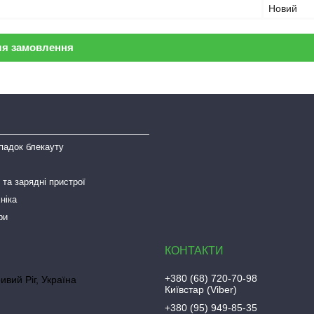
Новий
ля замовлення
падок блекауту
та зарядні пристрої
ніка
ри
+380 (68) 720-70-98
ривий Ріг, Україна
Київстар (Viber)
+380 (95) 949-85-35