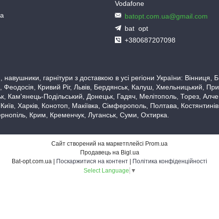
Vodafone
ua
batopt.com.ua@gmail.com
bat_opt
+380687207098
 навушники, гарнітури з доставкою в усі регіони України: Вінниця,
 Феодосія, Кривий Ріг, Львів, Бердянськ, Калуш, Хмельницький, При
, Кам'янець-Подільський, Донецьк, Гадяч, Мелітополь, Торез, Алчевс
 Київ, Харків, Конотоп, Макіївка, Сімферополь, Полтава, Костянтині
рнопіль, Крим, Кременчук, Луганськ, Суми, Охтирка.
Сайт створений на маркетплейсі
Prom.ua
Продавець на Bigl.ua
Bat-opt.com.ua |
Поскаржитися на контент
|
Політика конфіденційності
Select Language
▼