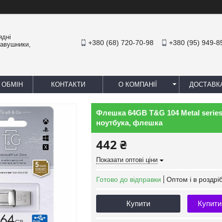
ядні
+380 (68) 720-70-98
+380 (95) 949-8
навушники,
 ОБМІН
КОНТАКТИ
О КОМПАНІЇ
ДОСТАВК
Флешка 64GB T&G 104 Metal series
ноутбука, флешка
442 ₴
Показати оптові ціни
Готово до відправки
Оптом і в роздрі
Купити
Купити