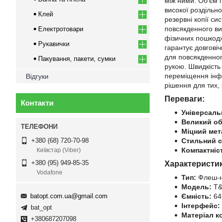
між ними. Об'єм п
високої роздільно
Клей
резервні копії с
повсякденного ви
Електротовари
фізичних пошкодж
Рукавички
гарантує довгові
для повсякденног
Пакування, пакети, сумки
рукою. Швидкість
переміщення інфо
Відгуки
рішення для тих, 
Переваги:
Контакти
Універсаль
Великий об
Міцний мет
Стильний с
+380 (68) 720-70-98
Компактніс
Київстар (Viber)
+380 (95) 949-85-35
Характеристи
Vodafone
Тип:
Флеш-н
Модель:
T&
batopt.com.ua@gmail.com
Ємність:
64
Інтерфейс:
bat_opt
Матеріал к
+380687207098