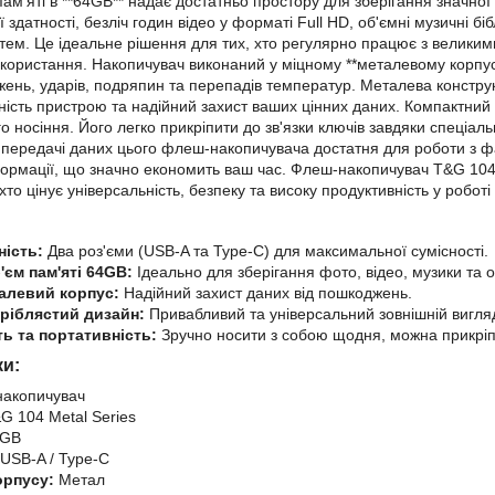
ам'яті в **64GB** надає достатньо простору для зберігання значної 
ї здатності, безліч годин відео у форматі Full HD, об'ємні музичні бі
истем. Це ідеальне рішення для тих, хто регулярно працює з велик
користання. Накопичувач виконаний у міцному **металевому корпусі 
ень, ударів, подряпин та перепадів температур. Металева конструкц
чність пристрою та надійний захист ваших цінних даних. Компактний 
о носіння. Його легко прикріпити до зв'язки ключів завдяки спеціа
 передачі даних цього флеш-накопичувача достатня для роботи з ф
рмації, що значно економить ваш час. Флеш-накопичувач T&G 104 
хто цінує універсальність, безпеку та високу продуктивність у робо
ність:
Два роз'єми (USB-A та Type-C) для максимальної сумісності.
'єм пам'яті 64GB:
Ідеально для зберігання фото, відео, музики та 
алевий корпус:
Надійний захист даних від пошкоджень.
ріблястий дизайн:
Привабливий та універсальний зовнішній вигля
ть та портативність:
Зручно носити з собою щодня, можна прикріп
ки:
акопичувач
G 104 Metal Series
GB
USB-A / Type-C
орпусу:
Метал