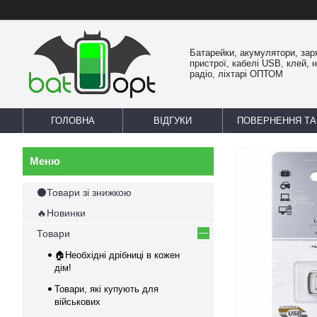
Батарейки, акумулятори, зар
пристрої, кабелі USB, клей, 
радіо, ліхтарі ОПТОМ
ГОЛОВНА
ВІДГУКИ
ПОВЕРНЕННЯ ТА
⚫Товари зі знижкою
🔥Новинки
Товари
🏠Необхідні дрібниці в кожен
дім!
Товари, які купують для
військових