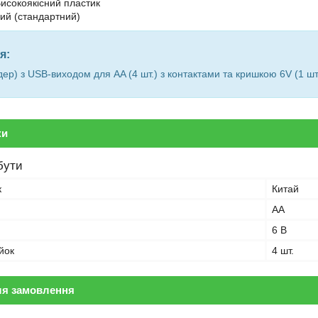
исокоякісний пластик
ий (стандартний)
я:
дер) з USB-виходом для AA (4 шт.) з контактами та кришкою 6V (1 шт
ки
бути
к
Китай
АА
6 В
йок
4 шт.
ля замовлення