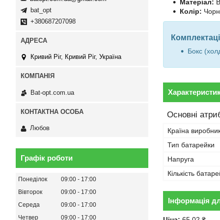
Матеріал:
В
bat_opt
Колір:
Чорн
+380687207098
Комплектаці
Бокс (хол
Кривий Ріг, Кривий Ріг, Україна
Характеристи
Bat-opt.com.ua
Основні атри
Любов
Країна виробни
Тип батарейки
Графік роботи
Напруга
Кількість батаре
Понеділок
09:00
17:00
Вівторок
09:00
17:00
Інформація д
Середа
09:00
17:00
Четвер
09:00
17:00
Ціна:
65,02 ₴