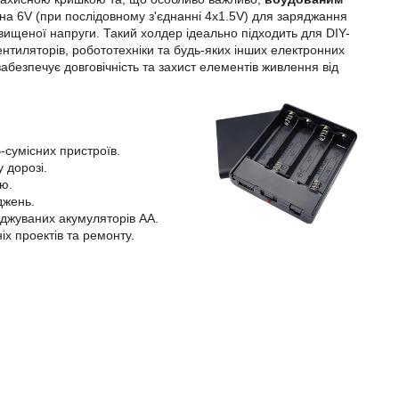
на 6V (при послідовному з'єднанні 4х1.5V) для заряджання
двищеної напруги. Такий холдер ідеально підходить для DIY-
ентиляторів, робототехніки та будь-яких інших електронних
абезпечує довговічність та захист елементів живлення від
-сумісних пристроїв.
 дорозі.
ю.
джень.
яджуваних акумуляторів AA.
іх проектів та ремонту.