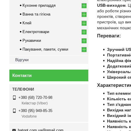
USB-виходом
. 
Кухонне приладдя
або роботи різни
Ванна та гігієна
проектів, створе
пристроїв, що ви
Клей
механічних пошко
Електротовари
Переваги:
Рукавички
Пакування, пакети, сумки
Зручний US
Портативні
Відгуки
Надійна фік
Додатковий
Універсаль
Контакти
Широкий сп
Характеристи
Тип елемен
+380 (68) 720-70-98
Кількість е
Київстар (Viber)
Тип з'єднан
Вихідна на
+380 (95) 949-85-35
Вихідний і
Vodafone
Наявність к
Наявність 
batopt.com.ua@gmail.com