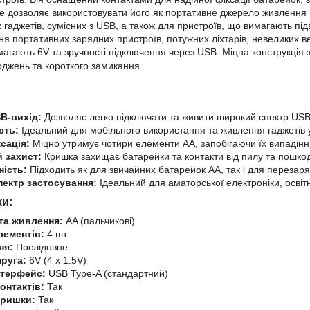
Це дозволяє використовувати його як портативне джерело живлення 
х гаджетів, сумісних з USB, а також для пристроїв, що вимагають пі
ння портативних зарядних пристроїв, потужних ліхтарів, невеликих в
магають 6V та зручності підключення через USB. Міцна конструкція з
джень та короткого замикання.
B-вихід:
Дозволяє легко підключати та живити широкий спектр USB
сть:
Ідеальний для мобільного використання та живлення гаджетів у
сація:
Міцно утримує чотири елементи AA, запобігаючи їх випадінн
 захист:
Кришка захищає батарейки та контакти від пилу та пошко
ність:
Підходить як для звичайних батарейок AA, так і для перезар
ектр застосування:
Ідеальний для аматорської електроніки, освітн
ки:
та живлення:
AA (пальчикові)
лементів:
4 шт.
ня:
Послідовне
пруга:
6V (4 х 1.5V)
нтерфейс:
USB Type-A (стандартний)
онтактів:
Так
кришки:
Так