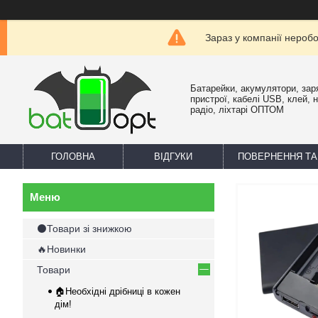
Зараз у компанії нероб
Батарейки, акумулятори, зар
пристрої, кабелі USB, клей, 
радіо, ліхтарі ОПТОМ
ГОЛОВНА
ВІДГУКИ
ПОВЕРНЕННЯ ТА
⚫Товари зі знижкою
🔥Новинки
Товари
🏠Необхідні дрібниці в кожен
дім!