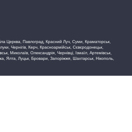
 Біла Церква, Павлоград, Красний Луч, Суми, Краматорськ,
луки, Чернігів, Керч, Красноармійськ, Сєвєродонецьк,
ьк, Миколаїв, Олександрія, Чернівці, Ізмаїл, Артемівськ,
вка, Ялта, Луцьк, Бровари, Запоріжжя, Шахтарськ, Нікополь,