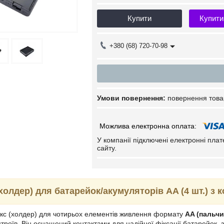
Купити
Купити
+380 (68) 720-70-98
повернення това
У компанії підключені електронні пла
сайту.
холдер) для батарейок/акумуляторів AA (4 шт.) з
окс (холдер) для чотирьох елементів живлення формату
AA (пальчи
троїв. Він оснащений контактами для надійної фіксації батарейок