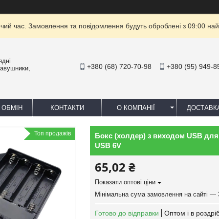
очий час. Замовлення та повідомлення будуть оброблені з 09:00 най
ядні
+380 (68) 720-70-98
+380 (95) 949-8
навушники,
 ОБМІН
КОНТАКТИ
О КОМПАНІЇ
ДОСТАВК
Топ продажів
Бокс (холдер) з виходом USB для 
USB 6V
65,02 ₴
Показати оптові ціни
Мінімальна сума замовлення на сайті — 
Готово до відправки
Оптом і в роздрі