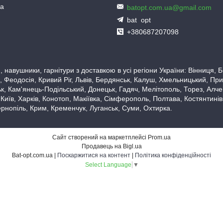
ua
batopt.com.ua@gmail.com
bat_opt
+380687207098
 навушники, гарнітури з доставкою в усі регіони України: Вінниця,
 Феодосія, Кривий Ріг, Львів, Бердянськ, Калуш, Хмельницький, При
, Кам'янець-Подільський, Донецьк, Гадяч, Мелітополь, Торез, Алчевс
 Київ, Харків, Конотоп, Макіївка, Сімферополь, Полтава, Костянтині
рнопіль, Крим, Кременчук, Луганськ, Суми, Охтирка.
Сайт створений на маркетплейсі
Prom.ua
Продавець на Bigl.ua
Bat-opt.com.ua |
Поскаржитися на контент
|
Політика конфіденційності
Select Language
▼