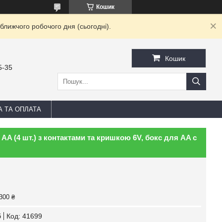
Кошик
ближчого робочого дня (сьогодні).
Кошик
5-35
А ТА ОПЛАТА
AA (4 шт.) з контактами та кришкою 6V, бокс для AA с
300 ₴
б
Код:
41699