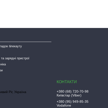
падок блекауту
та зарядні пристрої
ніка
ри
+380 (68) 720-70-98
ривий Ріг, Україна
Київстар (Viber)
+380 (95) 949-85-35
Vodafone