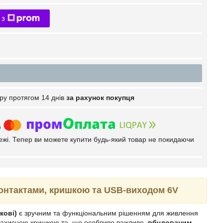
 з
ру протягом 14 днів
за рахунок покупця
тежі. Тепер ви можете купити будь-який товар не покидаючи
 контактами, кришкою та USB-виходом 6V
кові)
є зручним та функціональним рішенням для живлення
, захисною кришкою та, що особливо важливо,
вбудованим