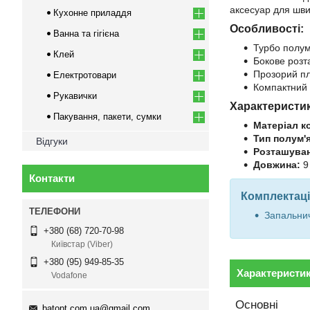
аксесуар для шв
Кухонне приладдя
Особливості:
Ванна та гігієна
Турбо полум
Клей
Бокове розт
Прозорий пл
Електротовари
Компактний
Рукавички
Характеристи
Пакування, пакети, сумки
Матеріал к
Тип полум'я
Відгуки
Розташуван
Довжина:
9
Контакти
Комплектаці
Запальни
+380 (68) 720-70-98
Київстар (Viber)
+380 (95) 949-85-35
Характеристи
Vodafone
Основні
batopt.com.ua@gmail.com