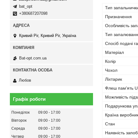
bat_opt
Тип запальничк
+380687207098
Призначення
Особливість за
Тип запалюван
Кривий Ріг, Кривий Ріг, Україна
Спосіб подачі га
Матеріал
Bat-opt.com.ua
Колір
Чохол
Ліхтарик
Любов
Флеш пам'ять 
Можливість підз
Графік роботи
Подарункова уп
Понеділок
09:00
17:00
Країна виробни
Вівторок
09:00
17:00
Стан
Середа
09:00
17:00
Наявність запоб
Четвер
09:00
17:00