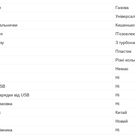
и
Газова
Універса
пальнички
Кишенько
ня
П'єзоеле
зу
З турбон
Пластик
Різні кол
Немає
Ні
USB
Ні
арядки від USB
Ні
аковка
Ні
к
Китай
Новий
іжника
Ні