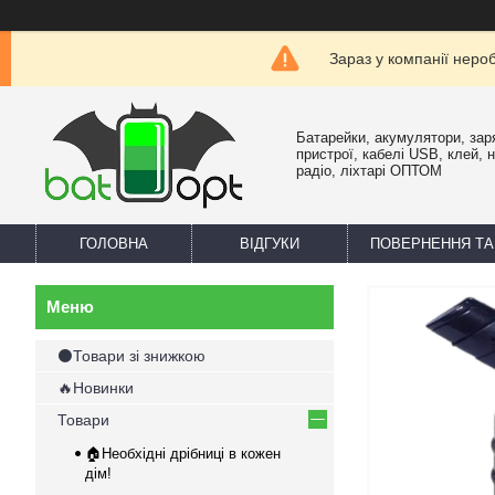
Зараз у компанії неро
Батарейки, акумулятори, зар
пристрої, кабелі USB, клей, 
радіо, ліхтарі ОПТОМ
ГОЛОВНА
ВІДГУКИ
ПОВЕРНЕННЯ ТА
⚫Товари зі знижкою
🔥Новинки
Товари
🏠Необхідні дрібниці в кожен
дім!