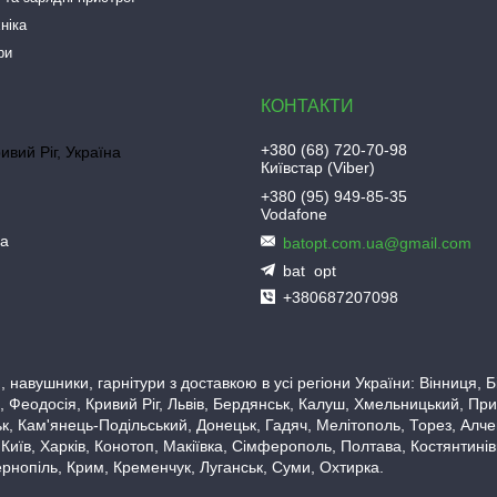
ніка
ри
+380 (68) 720-70-98
ривий Ріг, Україна
Київстар (Viber)
+380 (95) 949-85-35
Vodafone
ua
batopt.com.ua@gmail.com
bat_opt
+380687207098
 навушники, гарнітури з доставкою в усі регіони України: Вінниця,
 Феодосія, Кривий Ріг, Львів, Бердянськ, Калуш, Хмельницький, При
, Кам'янець-Подільський, Донецьк, Гадяч, Мелітополь, Торез, Алчевс
 Київ, Харків, Конотоп, Макіївка, Сімферополь, Полтава, Костянтині
рнопіль, Крим, Кременчук, Луганськ, Суми, Охтирка.