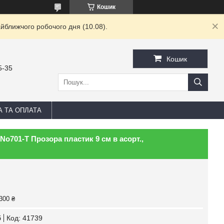
Кошик
йближчого робочого дня (10.08).
Кошик
5-35
А ТА ОПЛАТА
No701-Т Прозора пластик 9 см в асорт.,
300 ₴
б
Код:
41739