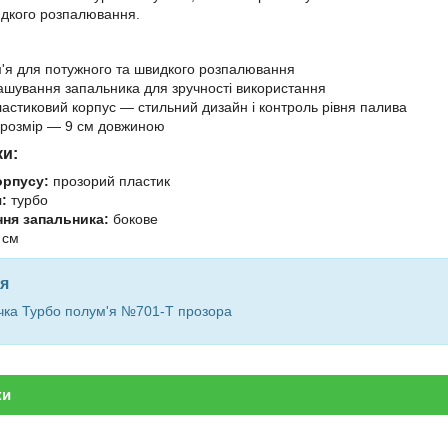
идкого розпалювання.
'я для потужного та швидкого розпалювання
ашування запальника для зручності використання
астиковий корпус — стильний дизайн і контроль рівня палива
 розмір — 9 см довжиною
ки:
орпусу:
прозорий пластик
:
турбо
ня запальника:
бокове
 см
я
чка Турбо полум'я №701-Т прозора
ки