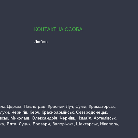
Любов
 Біла Церква, Павлоград, Красний Луч, Суми, Краматорськ,
луки, Чернігів, Керч, Красноармійськ, Сєвєродонецьк,
ьк, Миколаїв, Олександрія, Чернівці, Ізмаїл, Артемівськ,
вка, Ялта, Луцьк, Бровари, Запоріжжя, Шахтарськ, Нікополь,