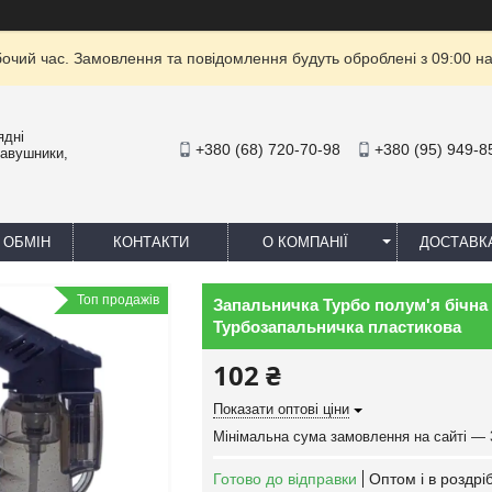
бочий час. Замовлення та повідомлення будуть оброблені з 09:00 на
ядні
+380 (68) 720-70-98
+380 (95) 949-8
навушники,
 ОБМІН
КОНТАКТИ
О КОМПАНІЇ
ДОСТАВК
Топ продажів
Запальничка Турбо полум'я бічна 
Турбозапальничка пластикова
102 ₴
Показати оптові ціни
Мінімальна сума замовлення на сайті — 
Готово до відправки
Оптом і в роздрі