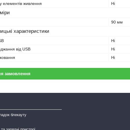
ду елементів живлення
Ні
зміри
90 мм
ицькі характеристики
SB
Ні
яджання від USB
Ні
ковання
Ні
ля замовлення
падок блекауту
та зарядні пристрої