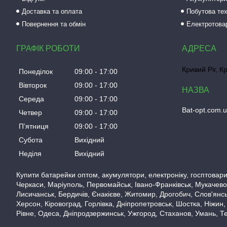
Доставка та оплата
Побутова тех
Повернення та обмін
Електротова
ГРАФІК РОБОТИ
Кривий Ріг, К
Понеділок
09:00
17:00
Вівторок
09:00
17:00
Середа
09:00
17:00
Bat-opt.com.
Четвер
09:00
17:00
Пʼятниця
09:00
17:00
Субота
Вихідний
Неділя
Вихідний
Купити батарейки оптом, акумулятори, електроніку, госптовари,
Черкаси, Маріуполь, Первомайськ, Івано-Франківськ, Мукачево,
Лисичанськ, Бердичів, Єнакієве, Житомир, Дрогобич, Слов'янськ
Херсон, Кіровоград, Горлівка, Дніпропетровськ, Шостка, Ніжин,
Рівне, Одеса, Дніпродзержинськ, Ужгород, Стаханов, Умань, Те