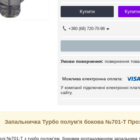
Купити
Купити
+380 (68) 720-70-98
повернення това
У компанії підключені електронні пла
сайту.
Запальничка Турбо полум'я бокова №701-Т Проз
елі №701-Т з турбо полум'ям, боковим розташуванням запальника 