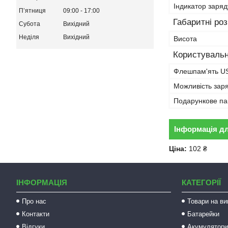
Індикатор заря
Пʼятниця
09:00
17:00
Габаритні ро
Субота
Вихідний
Неділя
Вихідний
Висота
Користувальн
Флешпам'ять U
Можливість зар
Подарункове па
Інформація д
Ціна:
102 ₴
ІНФОРМАЦІЯ
КАТЕГОРІЇ
Про нас
Товари на ви
Контакти
Батарейки
Відгуки
Акумулятори 