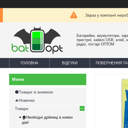
Зараз у компанії неро
Батарейки, акумулятори, зар
пристрої, кабелі USB, клей, 
радіо, ліхтарі ОПТОМ
ГОЛОВНА
ВІДГУКИ
ПОВЕРНЕННЯ ТА
⚫Товари зі знижкою
🔥Новинки
Товари
🏠Необхідні дрібниці в кожен
дім!