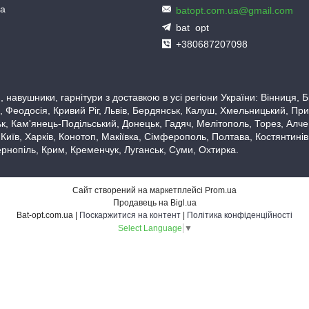
ua
batopt.com.ua@gmail.com
bat_opt
+380687207098
 навушники, гарнітури з доставкою в усі регіони України: Вінниця,
 Феодосія, Кривий Ріг, Львів, Бердянськ, Калуш, Хмельницький, При
, Кам'янець-Подільський, Донецьк, Гадяч, Мелітополь, Торез, Алчевс
 Київ, Харків, Конотоп, Макіївка, Сімферополь, Полтава, Костянтині
рнопіль, Крим, Кременчук, Луганськ, Суми, Охтирка.
Сайт створений на маркетплейсі
Prom.ua
Продавець на Bigl.ua
Bat-opt.com.ua |
Поскаржитися на контент
|
Політика конфіденційності
Select Language
▼