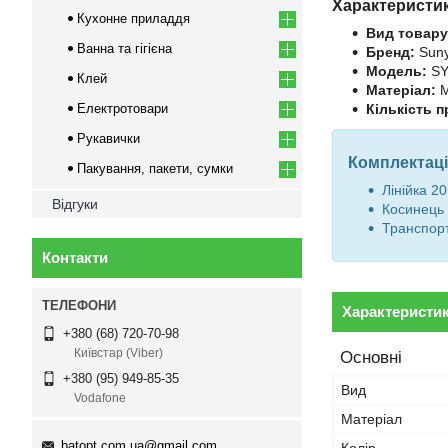
Характеристи
Кухонне приладдя
Вид товару
Ванна та гігієна
Бренд:
Sun
Модель:
SY
Клей
Матеріал:
М
Електротовари
Кількість п
Рукавички
Комплектаці
Пакування, пакети, сумки
Лінійка 20
Відгуки
Косинець 
Транспорт
Контакти
Характеристи
+380 (68) 720-70-98
Київстар (Viber)
Основні
+380 (95) 949-85-35
Вид
Vodafone
Матеріал
batopt.com.ua@gmail.com