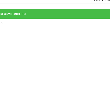
Різні кол
ля замовлення
ір