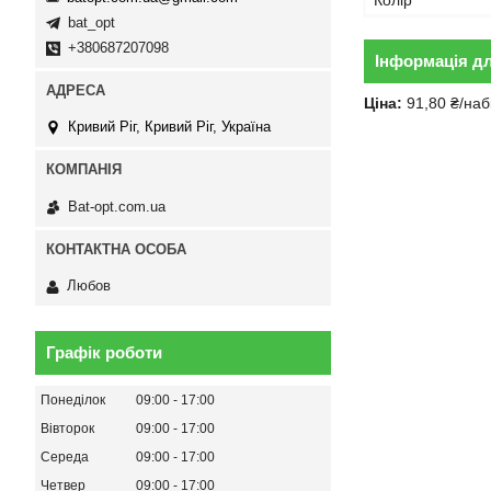
Колір
bat_opt
+380687207098
Інформація д
Ціна:
91,80 ₴/наб
Кривий Ріг, Кривий Ріг, Україна
Bat-opt.com.ua
Любов
Графік роботи
Понеділок
09:00
17:00
Вівторок
09:00
17:00
Середа
09:00
17:00
Четвер
09:00
17:00