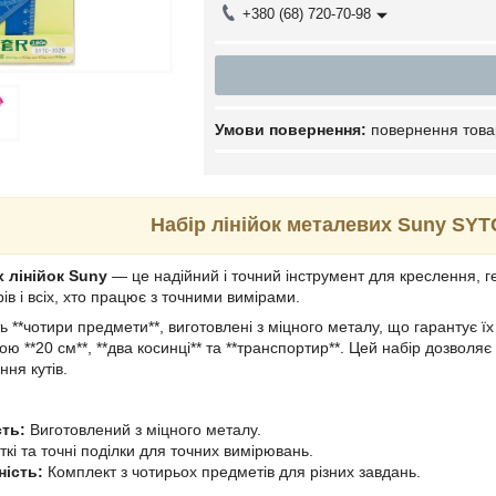
+380 (68) 720-70-98
повернення това
Набір лінійок металевих Suny SYT
 лінійок Suny
— це надійний і точний інструмент для креслення, ге
рів і всіх, хто працює з точними вимірами.
 **чотири предмети**, виготовлені з міцного металу, що гарантує їх 
ною **20 см**, **два косинці** та **транспортир**. Цей набір дозво
ння кутів.
сть:
Виготовлений з міцного металу.
ткі та точні поділки для точних вимірювань.
ність:
Комплект з чотирьох предметів для різних завдань.