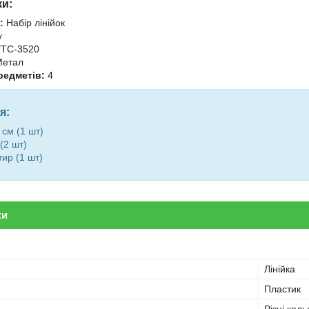
ки:
:
Набір лінійок
y
TC-3520
етал
редметів:
4
я:
 см (1 шт)
(2 шт)
ир (1 шт)
ки
Лінійка
Пластик