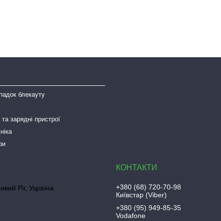
падок блекауту
та зарядні пристрої
ніка
ри
+380 (68) 720-70-98
ривий Ріг, Україна
Київстар (Viber)
+380 (95) 949-85-35
Vodafone