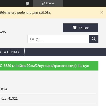
Кошик
йближчого робочого дня (10.08).
Кошик
5-35
А ТА ОПЛАТА
-3520 (лінійка 20см/2*куточка/транспортир) 4шт/уп
300 ₴
Код:
41321