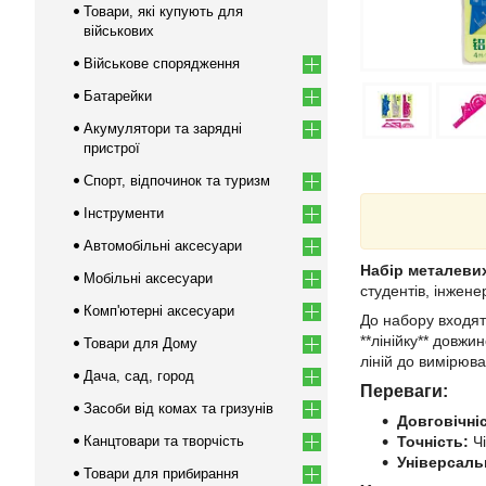
Товари, які купують для
військових
Військове спорядження
Батарейки
Акумулятори та зарядні
пристрої
Спорт, відпочинок та туризм
Інструменти
Автомобільні аксесуари
Набір металевих
Мобільні аксесуари
студентів, інжене
Комп'ютерні аксесуари
До набору входять
**лінійку** довжи
Товари для Дому
ліній до вимірюва
Дача, сад, город
Переваги:
Засоби від комах та гризунів
Довговічні
Канцтовари та творчість
Точність:
Чі
Універсаль
Товари для прибирання