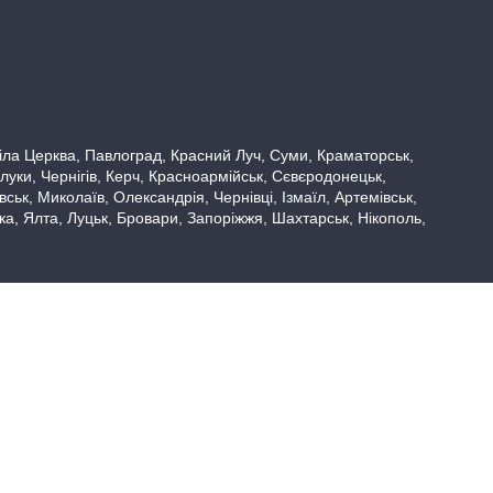
 Біла Церква, Павлоград, Красний Луч, Суми, Краматорськ,
луки, Чернігів, Керч, Красноармійськ, Сєвєродонецьк,
ьк, Миколаїв, Олександрія, Чернівці, Ізмаїл, Артемівськ,
вка, Ялта, Луцьк, Бровари, Запоріжжя, Шахтарськ, Нікополь,