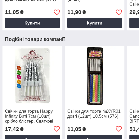
Свіч
наро
11,05
11,90
29,
₴
₴
торт
Купити
Купити
Подібні товари компанії
Свічки для торта Happy
Свічки для торта №XYR01
Свіч
Infinity Виті 7см (10шт)
довгі (12шт) 10,5см (576)
Can
срібло блістер, Святкові
BIRT
свічки спіральні, Свічки на
Свіч
17,42
11,05
51,
₴
₴
торт
наро
торт