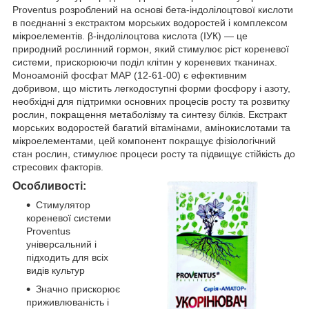
Proventus розроблений на основі бета-індолілоцтової кислоти
в поєднанні з екстрактом морських водоростей і комплексом
мікроелементів. β-індолілоцтова кислота (ІУК) — це
природний рослинний гормон, який стимулює ріст кореневої
системи, прискорюючи поділ клітин у кореневих тканинах.
Моноамоній фосфат MAP (12-61-00) є ефективним
добривом, що містить легкодоступні форми фосфору і азоту,
необхідні для підтримки основних процесів росту та розвитку
рослин, покращення метаболізму та синтезу білків. Екстракт
морських водоростей багатий вітамінами, амінокислотами та
мікроелементами, цей компонент покращує фізіологічний
стан рослин, стимулює процеси росту та підвищує стійкість до
стресових факторів.
Особливості:
Стимулятор
кореневої системи
Proventus
універсальний і
підходить для всіх
видів культур
Значно прискорює
приживлюваність і