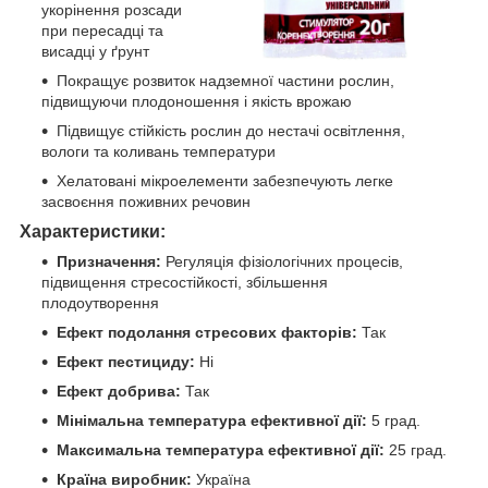
укорінення розсади
при пересадці та
висадці у ґрунт
Покращує розвиток надземної частини рослин,
підвищуючи плодоношення і якість врожаю
Підвищує стійкість рослин до нестачі освітлення,
вологи та коливань температури
Хелатовані мікроелементи забезпечують легке
засвоєння поживних речовин
Характеристики:
Призначення:
Регуляція фізіологічних процесів,
підвищення стресостійкості, збільшення
плодоутворення
Ефект подолання стресових факторів:
Так
Ефект пестициду:
Ні
Ефект добрива:
Так
Мінімальна температура ефективної дії:
5 град.
Максимальна температура ефективної дії:
25 град.
Країна виробник:
Україна