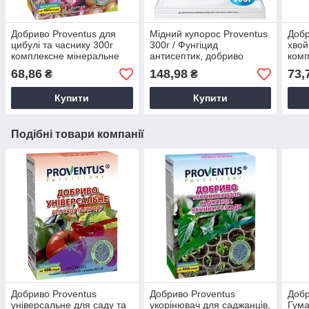
Добриво Proventus для
Мідний купорос Proventus
Добр
цибулі та часнику 300г
300г / Фунгіцид
хвой
комплексне мінеральне
антисептик, добриво
комп
концентроване
контактної дії
конц
68,86
148,98
73,
₴
₴
Купити
Купити
Подібні товари компанії
Добриво Proventus
Добриво Proventus
Добр
універсальне для саду та
укорінювач для саджанців,
Гум