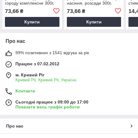
городу комплексне 300г,
насіння, розсади 300г,
стим
стимулятор росту
Стимулятор
Мікр
73,66
73,66
14,
₴
₴
коренеутворення
Купити
Купити
Про нас
99% позитивних з 1541 відгука за рік
Працює з 07.02.2012
м. Кривий Ріг
Кривий Ріг, Кривий Ріг, Україна
Контакти
Сьогодні працює з 09:00 до 17:00
Показати весь графік роботи
Про нас