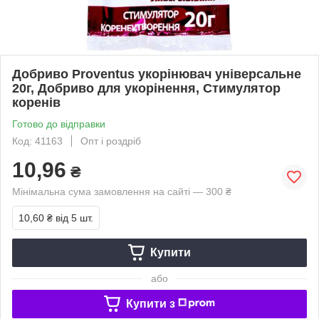
Добриво Proventus укорінювач універсальне
20г, Добриво для укорінення, Стимулятор
коренів
Готово до відправки
Код: 41163
Опт і роздріб
10,96
₴
Мінімальна сума замовлення на сайті — 300 ₴
10,60 ₴
від 5 шт.
Купити
або
Купити з