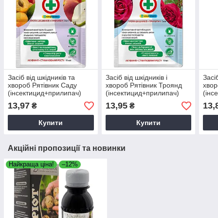
Засіб від шкідників та
Засіб від шкідників і
Засі
хвороб Рятівник Саду
хвороб Рятівник Троянд
хвор
(інсектицид+прилипач)
(інсектицид+прилипач)
(інс
3мл+11мл
3мл+11мл
3мл
13,97
13,95
13,
₴
₴
Купити
Купити
Акційні пропозиції та новинки
Найкраща ціна!
–12%