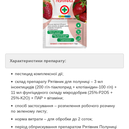
Характеристики препарату:
пестицид комплексної дії;
склад препарату Рятівник для полуниці – 3 мл
інсектицидів (200 г/л-тіаклоприд + клотіанідин-100 г/л) +
11 мл фунгіцидного складу мікродобрив (25%-P2O5 +
25%-K2O) + ПАР + вітаміни;
спосіб застосування – розпилення робочого розчину
по зеленому листу;
норма витрати – для обробки до 2 соток;
період обприскування препаратом Рятівник Полуниці