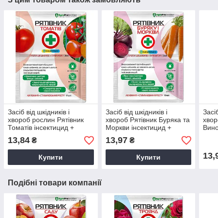
Засіб від шкідників і
Засіб від шкідників і
Засіб
хвороб рослин Рятівник
хвороб Рятівник Буряка та
хвор
Томатів інсектицид +
Моркви інсектицид +
Вино
прилипач 3мл+11мл
прилипач 3мл+11мл
при
13,84
13,97
₴
₴
13,
Купити
Купити
Подібні товари компанії