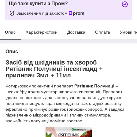
Що таке купити з Пром?
Замовлення під захистом
Опис
Характеристики
Доставка
Оплата
Умови п
Опис
Засіб від шкідників та хвороб
Рятівник Полуниці інсектицид +
прилипач 3мл + 11мл
Чотирьохкомпонентний препарат
Рятівник Полуниці
–
інсекто/фунго/стимулятор широкого спектра дії. Препарат
ідеально підходить для застосування на дачі: дуже зручно -
пестицид знищує кліща і квіткоїда на всіх стадіях розвитку,
ефективно пригнічує розвиток грибкових хвороб. А завдяки
підживленню мікродобривами і впливу стимулятора,
врожайність полуниці помітно зростає.