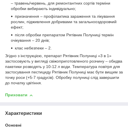
– травень/червень, для ремонтантних сортів терміни
обробки вибирають індивідуально;
призначення – профілактика зараження та лікування
рослин, підживлення добривами та загальнооздоровчий
ефект;
після обробки препаратом Рятівник Полуниці термін
очікування – 20 днів;
клас небезпеки – 2.
Згідно з інструкцією, препарат Рятівник Полуниці «3 в 1»
застосовують у вигляді свіжоприготовленого розчину – обидва
пакетики розводять у 10-12 л води. Температура повітря для
застосування пестициду Рятівник Полуниці має бути вищим за
точку роси (+5-7 градусів). Обробку полуниці слід завершити
до початку цвітіння.
Приховати
Характеристики
Основні