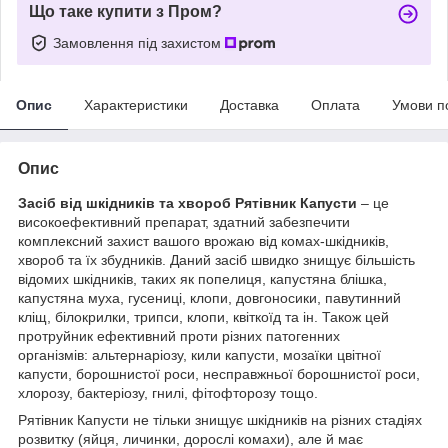
Що таке купити з Пром?
Замовлення під захистом
Опис
Характеристики
Доставка
Оплата
Умови п
Опис
Засіб від шкідників та хвороб Рятівник Капусти
– це
високоефективний препарат, здатний забезпечити
комплексний захист вашого врожаю від комах-шкідників,
хвороб та їх збудників. Даний засіб швидко знищує більшість
відомих шкідників, таких як попелиця, капустяна блішка,
капустяна муха, гусениці, клопи, довгоносики, павутинний
кліщ, білокрилки, трипси, клопи, квіткоїд та ін. Також цей
протруйник ефективний проти різних патогенних
організмів: альтернаріозу, кили капусти, мозаїки цвітної
капусти, борошнистої роси, несправжньої борошнистої роси,
хлорозу, бактеріозу, гнилі, фітофторозу тощо.
Рятівник Капусти не тільки знищує шкідників на різних стадіях
розвитку (яйця, личинки, дорослі комахи), але й має