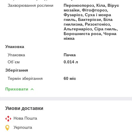
Захворювання рослини
Пероноспороз, Кіла, Вірус
мозаїки, Фітофтороз,
Фузаріоз, Суха і мокра
гниль, Бактеріози, Біла
гнилизна, Ризоктоніоз,
Альтернаріоз, Сіра гниль,
Борошниста роса, Чорна
ніжка
Упаковка
Упаковка
Пачка
Об`єм
0.014 л
Зберігання
Термін зберігання
60 міс
Приховати
Умови доставки
Нова Пошта
Укрпошта