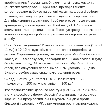
профілактичний ефект, запобігаючи появі нових комах та
грибкових захворювань. Крім того, препарат містить
концентроване добриво на основі хелатних форм фосфору
та калію, яке зміцнює рослини та підвищує їх врожайність.
Для підвищення ефективності робочого розчину до складу
препарату доданий прилипач. Комбінація ПАР посилює
змочування листя рослин, що забезпечує краще проникнення
активних складових робочого розчину та скорочує витрату
засобу.
Спосіб застосування:
Розчинити вміст обох пакетиків (3 мл +
11 мл) в 10-12 л води, після чого ретельно перемішати
розчин. Отриманого розчину вистачає для обробки 2-х соток
насаджень. Обробку слід проводити вранці або ввечері в суху
безвітряну погоду. Максимальна кількість обробок – 2 за
сезон, час очікування перед збиранням урожаю – 20 днів.
Використовуйте лише свіжоприготовлений розчин!
Склад
: Інсектицид Protect DUO / Протект ДУО , SС
(тіаклоприд – 200 г/л + клотіанідин –100 г/л).
Фосфорно-калійне добриво Квантум (P2O5-25%, K2O-25%,
містить фосфор у формі фосфіту) з фунгіцидним ефектом,
вираженою профілактичною і лікувальною дією проти
більшості патогенів, NPK, стимулятори росту, амінокислоти.