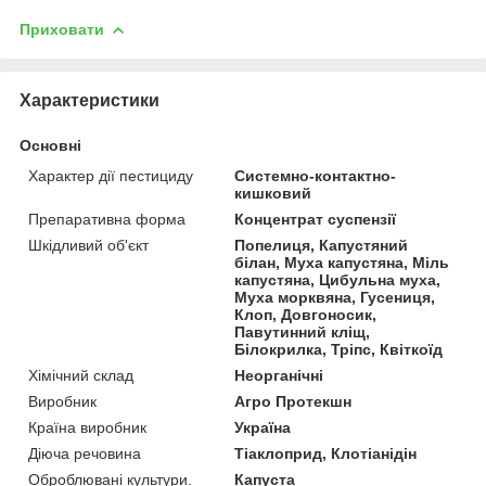
Приховати
Характеристики
Основні
Характер дії пестициду
Системно-контактно-
кишковий
Препаративна форма
Концентрат суспензії
Шкідливий об'єкт
Попелиця, Капустяний
білан, Муха капустяна, Міль
капустяна, Цибульна муха,
Муха морквяна, Гусениця,
Клоп, Довгоносик,
Павутинний кліщ,
Білокрилка, Тріпс, Квіткоїд
Хімічний склад
Неорганічні
Виробник
Агро Протекшн
Країна виробник
Україна
Діюча речовина
Тіаклоприд, Клотіанідін
Оброблювані культури.
Капуста