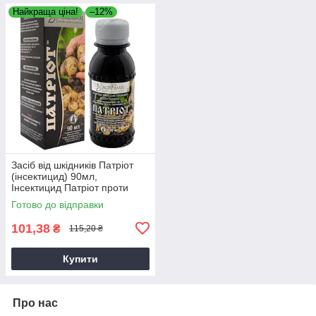
Найкраща ціна!
–12%
Засіб від шкідників Патріот
(інсектицид) 90мл,
Інсектицид Патріот проти
колорадського жука
Готово до відправки
101,38
₴
115,20 ₴
Купити
Про нас