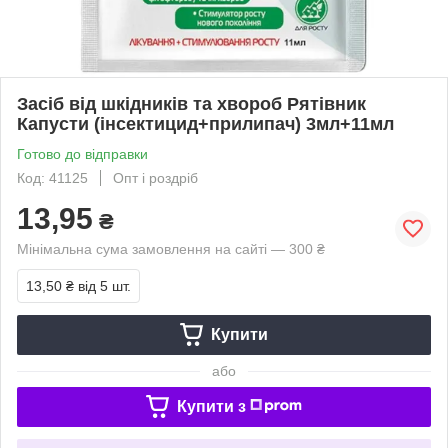
Засіб від шкідників та хвороб Рятівник
Капусти (інсектицид+прилипач) 3мл+11мл
Готово до відправки
Код: 41125
Опт і роздріб
13,95
₴
Мінімальна сума замовлення на сайті — 300 ₴
13,50 ₴
від 5 шт.
Купити
або
Купити з