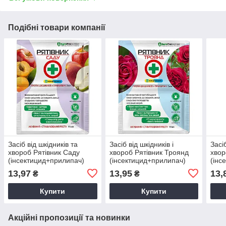
Подібні товари компанії
Засіб від шкідників та
Засіб від шкідників і
Засі
хвороб Рятівник Саду
хвороб Рятівник Троянд
хвор
(інсектицид+прилипач)
(інсектицид+прилипач)
(інс
3мл+11мл
3мл+11мл
3мл
13,97
13,95
13,
₴
₴
Купити
Купити
Акційні пропозиції та новинки