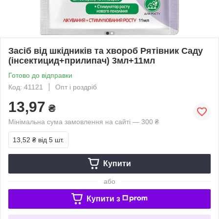
Засіб від шкідників та хвороб Рятівник Саду
(інсектицид+прилипач) 3мл+11мл
Готово до відправки
Код: 41121
Опт і роздріб
13,97
₴
Мінімальна сума замовлення на сайті — 300 ₴
13,52 ₴
від 5 шт.
Купити
або
Купити з