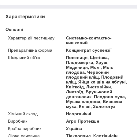
Характеристики
Основні
Характер дії пестициду
Системно-контактно-
кишковий
Препаративна форма
Концентрат суспензії
Шкідливий об'єкт
Попелиця, Щитівка,
Плодожерки, Хрущ,
Медяниця, Молі, Міль
плодова, Червоний
плодовий кліщ, Плодовий
кліщ, Яйця кліщів на яблуні,
Квіткоїд, Листовійки,
Листоїд, Бруньковий
довгоносик, Плодова муха,
Мушка плодова, Вишнева
муха, Кліщі, Золотогуз
Хімічний склад
Неорганічні
Виробник
Агро Протекшн
Країна виробник
Україна
Діюча речовина
Тіаклоприд, Клотіанідін