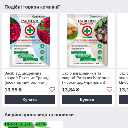
Подібні товари компанії
Засіб від шкідників і
Засіб від шкідників та
Засіб
хвороб Рятівник Троянд
хвороб Рятівник Картоплі
хвор
(інсектицид+прилипач)
(інсектицид+прилипач)
Цибу
3мл+11мл
3мл+11мл
інсе
13,95
13,84
13,
₴
₴
3мл
Купити
Купити
Акційні пропозиції та новинки
Найкраща ціна!
–12%