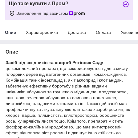
Що таке купити з Пром?
Замовлення під захистом
Опис
Характеристики
Доставка
Оплата
Умови п
Опис
Засіб від шкідників та хвороб Рятівник Саду
–
це комплексний препарат, що використовується для захисту
плодових дерев від патогенних організмів і комах-шкідників.
Комбінація таких інсектицидів, як тіаклоприд і клотіанідин,
забезпечує ефективну боротьбу з різними видами
шкідників: яблучною та грушевою мідяницею, плодожеркою,
щитівкою, зеленою яблучною та сливовою попелицею,
листовійкою, плодовими кліщами та ін. Також цей засіб має
профілактичну та лікувальну дію для таких хвороб рослин, як
хлороз, парша, плямистість, клястероспоріоз, борошниста
роса, кучерявість листя тощо. Крім того, препарат містить
фосфорно-калійне мікродобриво, що має антистресовий
ефект, відновлює ріст рослин і підвищує їхню стійкість до