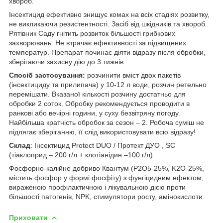
хвороб.
Інсектицид ефективно знищує комах на всіх стадіях розвитку,
не викликаючи резистентності. Засіб від шкідників та хвороб
Рятівник Саду гнітить розвиток більшості грибкових
захворювань. Не втрачає ефективності за підвищених
температур. Препарат починає діяти відразу після обробки,
зберігаючи захисну дію до 3 тижнів.
Спосіб застосування:
розчинити вміст двох пакетів
(інсектициду та прилипача) у 10-12 л води, розчин ретельно
перемішати. Вказаної кількості розчину достатньо для
обробки 2 соток. Обробку рекомендується проводити в
ранкові або вечірні години, у суху безвітряну погоду.
Найбільша кратність обробок за сезон – 2. Робоча суміш не
підлягає зберіганню, її слід використовувати всю відразу!
Склад
: Інсектицид Protect DUO / Протект ДУО , SС
(тіаклоприд – 200 г/л + клотіанідин –100 г/л).
Фосфорно-калійне добриво Квантум (P2O5-25%, K2O-25%,
містить фосфор у формі фосфіту) з фунгіцидним ефектом,
вираженою профілактичною і лікувальною дією проти
більшості патогенів, NPK, стимулятори росту, амінокислоти.
Приховати