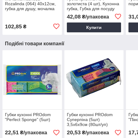
Rozalinda (064) 40х12см,
золотиста (4 шт), Кухонна
пори
губка для душу, мочалка
губка, Губка для посуду
для душу
42,08
31,
₴/упаковка
102,85
₴
Купити
Подібні товари компанії
Губки кухонні PROdom
Губки кухонні PROdom
Губк
"Perfect Sponge" (5шт)
Суперпіна (5шт)
"Пін
3,5х6х9см (80шт/уп)
22,51
20,53
17,
₴/упаковка
₴/упаковка