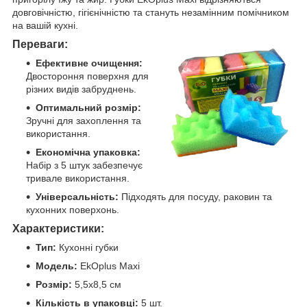
довговічністю, гігієнічністю та стануть незамінним помічником
на вашій кухні.
Переваги:
Ефективне очищення:
Двостороння поверхня для
різних видів забруднень.
Оптимальний розмір:
Зручні для захоплення та
використання.
Економічна упаковка:
Набір з 5 штук забезпечує
тривале використання.
Універсальність:
Підходять для посуду, раковин та
кухонних поверхонь.
Характеристики:
Тип:
Кухонні губки
Модель:
EkOplus Maxi
Розмір:
5,5х8,5 см
Кількість в упаковці:
5 шт.