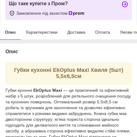
Що таке купити з Пром?
Замовлення під захистом
Опис
Характеристики
Доставка
Оплата
Умови п
Опис
Губки кухонні EkOplus Maxi Хвиля (5шт)
5,5х8,5см
Губки кухонні
EkOplus Maxi
— це практичний та ефективний
набір з 5 штук, розроблений для ретельного очищення посуду
та кухонних поверхонь. Оптимальний розмір 5,5х8,5 см
робить їх зручними для захоплення та дозволяє ефективно
справлятися з різними видами забруднень. Кожна губка має
двосторонню структуру: м'яка пориста сторона ідеально
підходить для делікатного миття та спінювання мийного
засобу, а абразивна сторона ефективно видаляє стійкі плями,
пригорілу їжу та жир. Губки EkOplus Maxi відрізняються