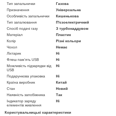
Тип запальнички
Газова
Призначення
Універсальна
Особливість запальнички
Кишенькова
Тип запалювання
П'єзоелектричний
Спосіб подачі газу
З турбонаддувом
Матеріал
Пластик
Колір
Різні кольори
Чохол
Немає
Ліхтарик
Ні
Флеш пам'ять USB
Ні
Можливість підзарядки від
Ні
USB
Подарункова упаковка
Ні
Країна виробник
Китай
Стан
Новий
Наявність запобіжника
Так
Індикатор заряду
Ні
елементів живлення
Користувальницькі характеристики