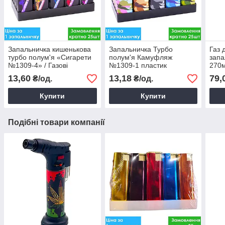
Запальничка кишенькова
Запальничка Турбо
Газ 
турбо полум'я «Сигарети
полум'я Камуфляж
зап
№1309-4» / Газові
№1309-1 пластик
270м
запальнички з турбо
запа
13,60
13,18
79,
₴/од.
₴/од.
полум'ям
Купити
Купити
Подібні товари компанії