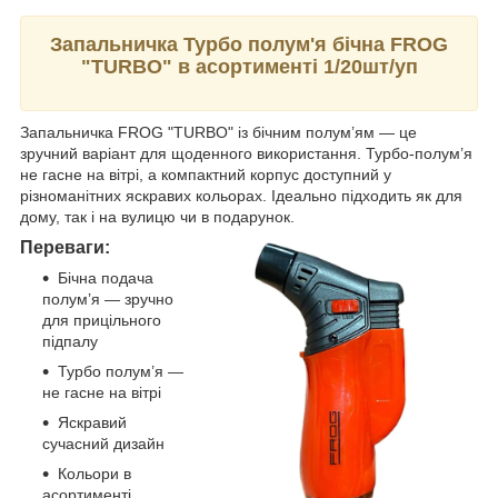
Запальничка Турбо полум'я бічна FROG
"TURBO" в асортименті 1/20шт/уп
Запальничка FROG "TURBO" із бічним полум’ям — це
зручний варіант для щоденного використання. Турбо-полум’я
не гасне на вітрі, а компактний корпус доступний у
різноманітних яскравих кольорах. Ідеально підходить як для
дому, так і на вулицю чи в подарунок.
Переваги:
Бічна подача
полум’я — зручно
для прицільного
підпалу
Турбо полум’я —
не гасне на вітрі
Яскравий
сучасний дизайн
Кольори в
асортименті