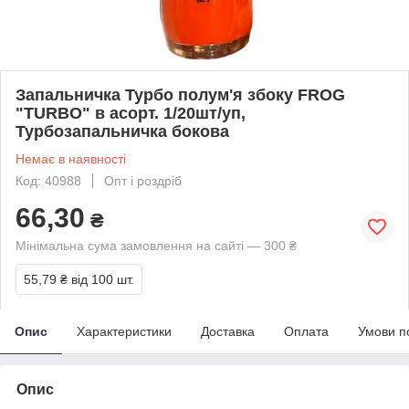
Запальничка Турбо полум'я збоку FROG
"TURBO" в асорт. 1/20шт/уп,
Турбозапальничка бокова
Немає в наявності
Код: 40988
Опт і роздріб
66,30
₴
Мінімальна сума замовлення на сайті — 300 ₴
55,79 ₴
від 100 шт.
Опис
Характеристики
Доставка
Оплата
Умови п
Опис