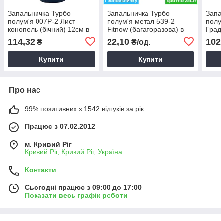
Запальничка Турбо
Запальничка Турбо
Запа
полум'я 007P-2 Лист
полум'я метал 539-2
полу
конопель (бічний) 12см в
Fitnow (багаторазова) в
Град
асорт., Турбозапальничка
асорт., Металева
асор
114,32
22,10
102
₴
₴/од.
з боковою подачею вогню
турбозапальничка
мета
Купити
Купити
Про нас
99% позитивних з 1542 відгуків за рік
Працює з 07.02.2012
м. Кривий Ріг
Кривий Ріг, Кривий Ріг, Україна
Контакти
Сьогодні працює з 09:00 до 17:00
Показати весь графік роботи