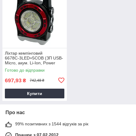
Ліхтар кемпінговий
6678С-3LED+5COB (ЗП USB-
Micro, акум. Li-Ion, Power
bank, Waterproof, сонячна
Готово до відправки
батарея)
697,93
₴
742,48 ₴
Купити
Про нас
99% позитивних з 1544 відгуків за рік
Працює з 07.02.2012