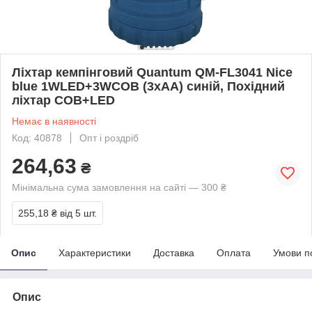
Ліхтар кемпінговий Quantum QM-FL3041 Nice
blue 1WLED+3WCOB (3xAA) синій, Похідний
ліхтар COB+LED
Немає в наявності
Код: 40878
Опт і роздріб
264,63
₴
Мінімальна сума замовлення на сайті — 300 ₴
255,18 ₴
від 5 шт.
Опис
Характеристики
Доставка
Оплата
Умови п
Опис