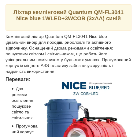
Ліхтар кемпінговий Quantum QM-FL3041
Nice blue 1WLED+3WCOB (3xAA) синій
Кемпінговий ліхтар Quantum QM-FL3041 Nice blue –
ідеальний вибір для походів, риболовлі та активного
відпочинку. Оснащений двома режимами освітлення:
пошуковим світлом і світильником, що робить його
універсальним помічником у будь-яких умовах. Прогумований
корпус із міцного ABS-пластику забезпечує зручність і
надійність використання.
Переваги:
Два
режими
освітлення:
пошукове
світло та
світильник
Прогумова
ний корпус