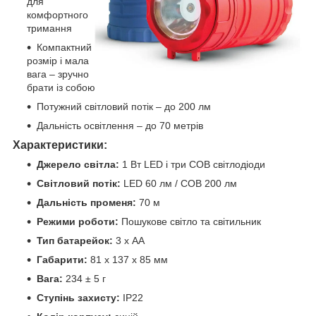
для
комфортного
тримання
Компактний
розмір і мала
вага – зручно
брати із собою
Потужний світловий потік – до 200 лм
Дальність освітлення – до 70 метрів
Характеристики:
Джерело світла:
1 Вт LED і три COB світлодіоди
Світловий потік:
LED 60 лм / COB 200 лм
Дальність променя:
70 м
Режими роботи:
Пошукове світло та світильник
Тип батарейок:
3 х AA
Габарити:
81 х 137 х 85 мм
Вага:
234 ± 5 г
Ступінь захисту:
IP22