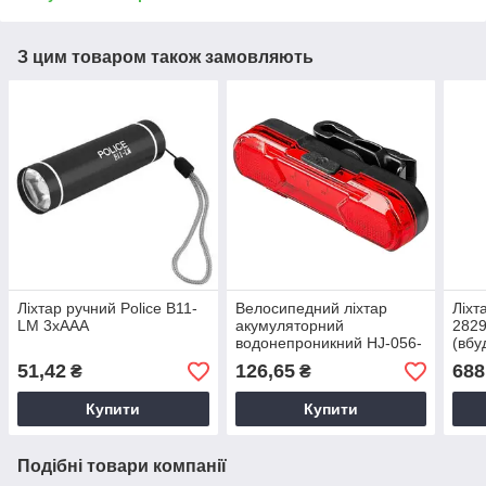
З цим товаром також замовляють
Ліхтар ручний Police B11-
Велосипедний ліхтар
Ліхт
LM 3хААА
акумуляторний
282
водонепроникний HJ-056-
(вбу
5SMD/BSK-2275/AS1010
22с
51,42
126,65
688
₴
₴
Ліхтарик для велосипеда
Купити
Купити
Подібні товари компанії