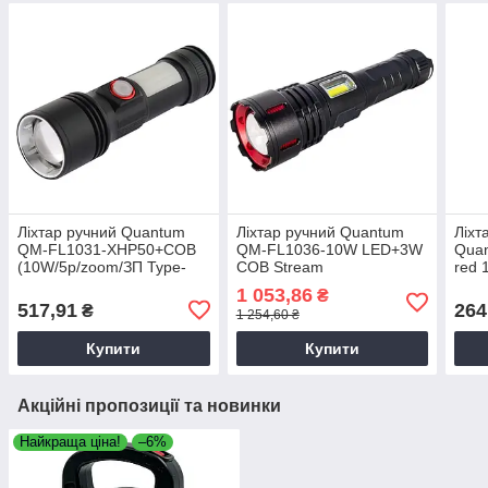
Ліхтар ручний Quantum
Ліхтар ручний Quantum
Ліхт
QM-FL1031-XHP50+COB
QM-FL1036-10W LED+3W
Qua
(10W/5р/zoom/ЗП Type-
COB Stream
red
C),ліхтар світлодіодний
(6р/4500mAh/zoom/Power
(3xA
1 053,86
₴
bank/магніт/1х26650/ЗП
Похі
517,91
264
₴
1 254,60 ₴
Type-C) 18,5 см, Led
ліхтар
Купити
Купити
Акційні пропозиції та новинки
Найкраща ціна!
–6%