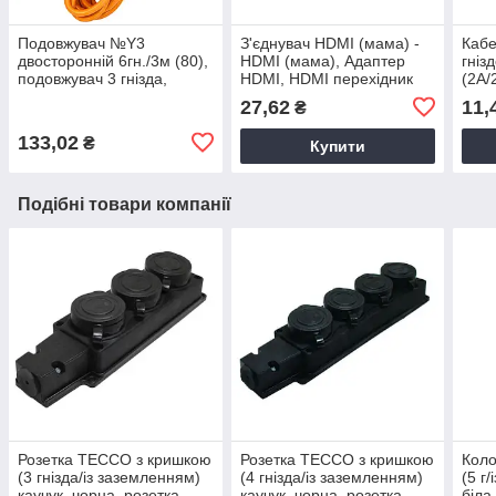
Подовжувач №Y3
З'єднувач HDMI (мама) -
Кабе
двосторонній 6гн./3м (80),
HDMI (мама), Адаптер
гніз
подовжувач 3 гнізда,
HDMI, HDMI перехідник
(2А/
двосторонній подовжувач
для кабелів
живл
27,62
11,
₴
Кабе
жив
133,02
₴
Купити
Подібні товари компанії
Розетка TECCO з кришкою
Розетка TECCO з кришкою
Коло
(3 гнізда/із заземленням)
(4 гнізда/із заземленням)
(5 г
каучук, чорна, розетка
каучук, чорна, розетка
біла