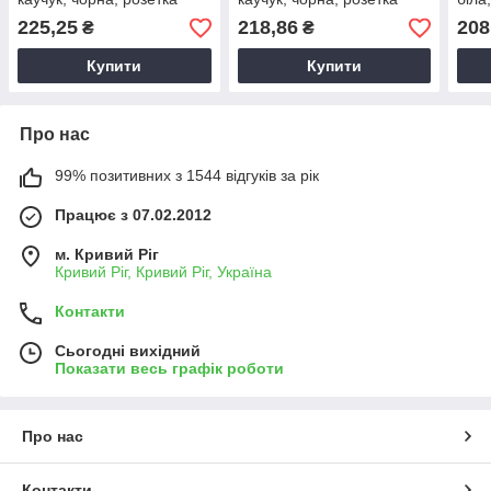
накладна
накладная
на 5
225,25
218,86
208
₴
₴
зазе
Купити
Купити
Про нас
99% позитивних з 1544 відгуків за рік
Працює з 07.02.2012
м. Кривий Ріг
Кривий Ріг, Кривий Ріг, Україна
Контакти
Сьогодні вихідний
Показати весь графік роботи
Про нас
Контакти