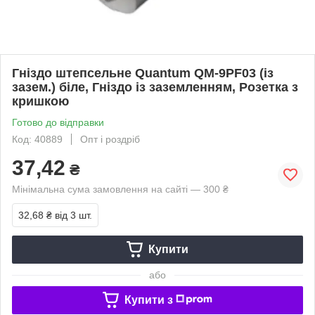
Гніздо штепсельне Quantum QM-9PF03 (із
зазем.) біле, Гніздо із заземленням, Розетка з
кришкою
Готово до відправки
Код: 40889
Опт і роздріб
37,42
₴
Мінімальна сума замовлення на сайті — 300 ₴
32,68 ₴
від 3 шт.
Купити
або
Купити з