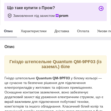
Що таке купити з Пром?
Замовлення під захистом
Опис
Характеристики
Доставка
Оплата
Умови п
Опис
Гніздо штепсельне Quantum QM-9PF03 (із
заземл.) біле
Гніздо штепсельне
Quantum QM-9PF03
у білому кольорі —
це сучасне та безпечне рішення для підключення
електроприладів у житлових та офісних приміщеннях.
Оснащене контактом заземлення, воно забезпечує
додатковий захист від ураження електричним струмом, що є
вкрай важливим для підключення побутової техніки,
комп'ютерів та іншого обладнання. Класичний білий колір та
лаконічний дизайн дозволяють гнізду легко вписатися в будь-