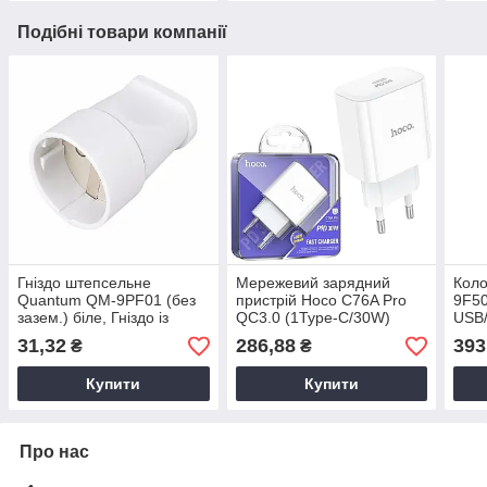
Подібні товари компанії
Гніздо штепсельне
Мережевий зарядний
Кол
Quantum QM-9PF01 (без
пристрій Hoco C76A Pro
9F50
зазем.) біле, Гніздо із
QC3.0 (1Type-C/30W)
USB/
заземленням, Розетка з
білий
біла
31,32
286,88
393
₴
₴
кришкою
елек
Купити
Купити
Про нас