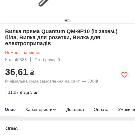
Вилка пряма Quantum QM-9P10 (із зазем.)
біла, Вилка для розетки, Вилка для
електроприладів
Немає в наявності
Код: 40886
Опт і роздріб
36,61
₴
Мінімальна сума замовлення на сайті — 300 ₴
31,97 ₴
від 3 шт.
Опис
Характеристики
Доставка
Оплата
Умови п
Опис