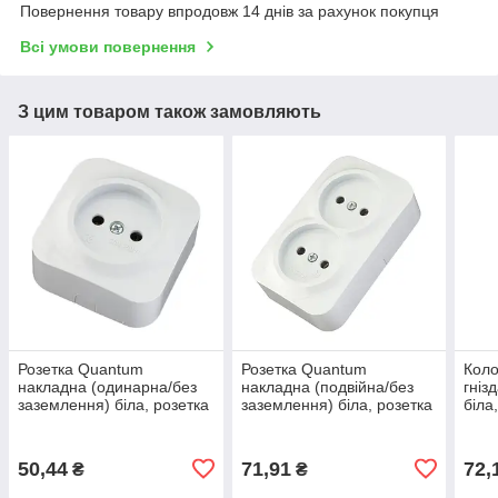
Повернення товару впродовж 14 днів за рахунок покупця
Всі умови повернення
З цим товаром також замовляють
Розетка Quantum
Розетка Quantum
Коло
накладна (одинарна/без
накладна (подвійна/без
гніз
заземлення) біла, розетка
заземлення) біла, розетка
біла
накладна, універсальна
накладна, універсальна
бага
накладна розетка
накладна розетка
3 гн
50,44
71,91
72,
₴
₴