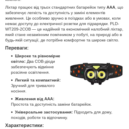
Ліхтар працює від трьох стандартних батарейок типу
AAA
, що
забезпечує легкість та доступність у заміні елементів
живлення. Це особливо зручно в поїздках або в умовах, коли
немає доступу до електричної розетки для підзарядки. PLD-
WT209-2COB — це надійний та економічний налобний ліхтар,
який стане незамінним помічником у побуті, на природі або в
будь-якій ситуації, де потрібне комфортне та широке світло.
Переваги:
Широке та рівномірне
світло:
Два COB-діоди
забезпечують відмінне
розсіяне освітлення.
Легкий та компактний:
Зручний для тривалого
носіння.
Живлення від AAA:
Простота та доступність заміни батарейок.
Універсальне застосування:
Підходить для дому,
походів, роботи та відпочинку.
Характеристики: