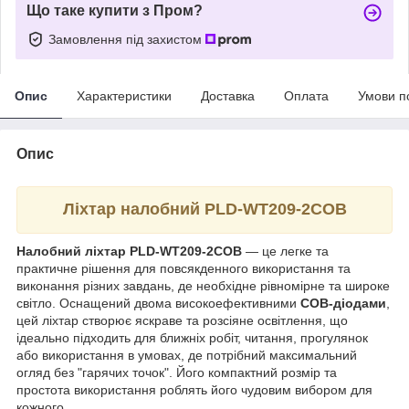
Що таке купити з Пром?
Замовлення під захистом
Опис
Характеристики
Доставка
Оплата
Умови п
Опис
Ліхтар налобний PLD-WT209-2COB
Налобний ліхтар PLD-WT209-2COB
— це легке та
практичне рішення для повсякденного використання та
виконання різних завдань, де необхідне рівномірне та широке
світло. Оснащений двома високоефективними
COB-діодами
,
цей ліхтар створює яскраве та розсіяне освітлення, що
ідеально підходить для ближніх робіт, читання, прогулянок
або використання в умовах, де потрібний максимальний
огляд без "гарячих точок". Його компактний розмір та
простота використання роблять його чудовим вибором для
кожного.