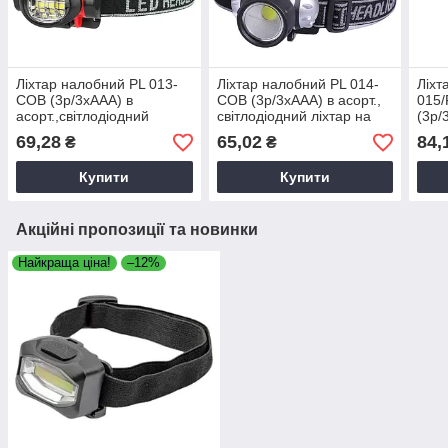
Ліхтар налобний PL 013-
Ліхтар налобний PL 014-
Ліхт
COB (3р/3хААА) в
COB (3р/3хААА) в асорт.,
015
асорт.,світлодіодний
світлодіодний ліхтар на
(3р/
ліхтар на батарейках
батарейках
світ
69,28
65,02
84,
₴
₴
бата
Купити
Купити
Акційні пропозиції та новинки
Найкраща ціна!
–12%