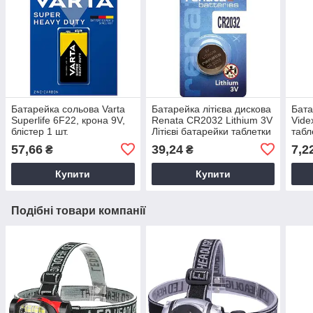
Батарейка сольова Varta
Батарейка літієва дискова
Бата
Superlife 6F22, крона 9V,
Renata CR2032 Lithium 3V
Vide
блістер 1 шт.
Літієві батарейки таблетки
табл
57,66
39,24
7,2
₴
₴
Купити
Купити
Подібні товари компанії