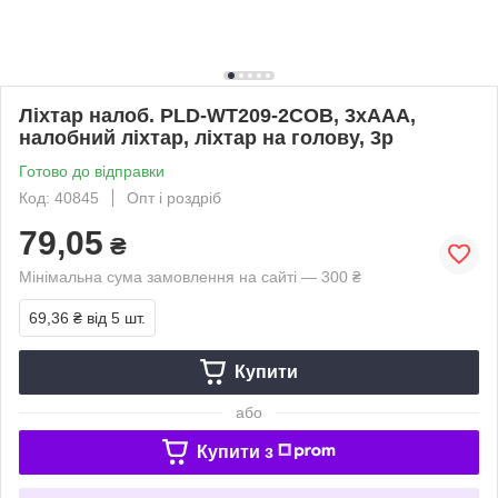
Ліхтар налоб. PLD-WT209-2COB, 3xAAA,
налобний ліхтар, ліхтар на голову, 3р
Готово до відправки
Код: 40845
Опт і роздріб
79,05
₴
Мінімальна сума замовлення на сайті — 300 ₴
69,36 ₴
від 5 шт.
Купити
або
Купити з