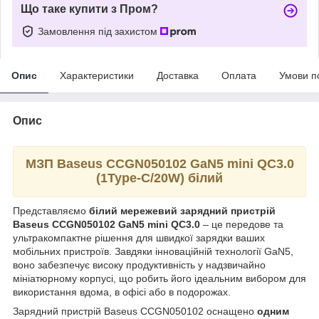
Що таке купити з Пром?
Замовлення під захистом
Опис
Характеристики
Доставка
Оплата
Умови п
Опис
МЗП Baseus CCGN050102 GaN5 mini QC3.0
(1Type-C/20W) білий
Представляємо
білий мережевий зарядний пристрій
Baseus CCGN050102 GaN5 mini QC3.0
– це передове та
ультракомпактне рішення для швидкої зарядки ваших
мобільних пристроїв. Завдяки інноваційній технології GaN5,
воно забезпечує високу продуктивність у надзвичайно
мініатюрному корпусі, що робить його ідеальним вибором для
використання вдома, в офісі або в подорожах.
Зарядний пристрій Baseus CCGN050102 оснащено
одним