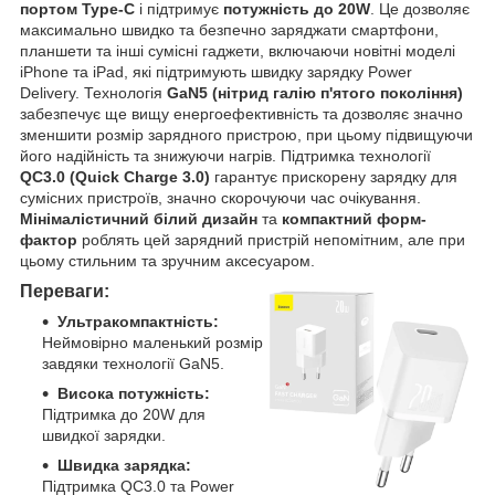
портом Type-C
і підтримує
потужність до 20W
. Це дозволяє
максимально швидко та безпечно заряджати смартфони,
планшети та інші сумісні гаджети, включаючи новітні моделі
iPhone та iPad, які підтримують швидку зарядку Power
Delivery. Технологія
GaN5 (нітрид галію п'ятого покоління)
забезпечує ще вищу енергоефективність та дозволяє значно
зменшити розмір зарядного пристрою, при цьому підвищуючи
його надійність та знижуючи нагрів. Підтримка технології
QC3.0 (Quick Charge 3.0)
гарантує прискорену зарядку для
сумісних пристроїв, значно скорочуючи час очікування.
Мінімалістичний білий дизайн
та
компактний форм-
фактор
роблять цей зарядний пристрій непомітним, але при
цьому стильним та зручним аксесуаром.
Переваги:
Ультракомпактність:
Неймовірно маленький розмір
завдяки технології GaN5.
Висока потужність:
Підтримка до 20W для
швидкої зарядки.
Швидка зарядка:
Підтримка QC3.0 та Power