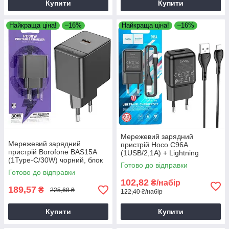
Купити
Купити
Найкраща ціна!
–16%
Найкраща ціна!
–16%
Мережевий зарядний
Мережевий зарядний
пристрій Hoco C96A
пристрій Borofone BAS15A
(1USB/2,1A) + Lightning
(1Type-C/30W) чорний, блок
чорний, зарядка для
Готово до відправки
для зарядки
смартфона
Готово до відправки
102,82
₴/набір
189,57
₴
225,68 ₴
122,40 ₴/набір
Купити
Купити