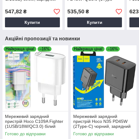
пристрій для телефону
C/1USB/18W) сіро-чорний
mini
чорн
547,82
535,50
623
₴
₴
прис
Купити
Купити
Акційні пропозиції та новинки
Найкраща ціна!
–16%
Найкраща ціна!
–16%
Мережевий зарядний
Мережевий зарядний
пристрій Hoco C109A Fighter
пристрій Hoco N35 PD45W
(1USB/18W/QC3.0) білий
(2Type-C) чорний, зарядний
блок
Готово до відправки
Готово до відправки