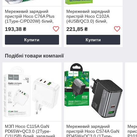
Мережевий зарядний
Мережевий зарядний
пристрій Hoco C76A Plus
пристрій Hoco C102A
(1Type-C/PD20W) білий,
(4USB/QC3.0) білий,
зарядний пристрій для
зарядний пристрій для
193,38
221,85
₴
₴
телефону
телефону
Купити
Купити
Подібні товари компанії
МЗП Hoco C115A GaN
Мережевий зарядний
Мер
PD65W+QC3.0 (2Type-
пристрій Hoco CS74A GaN
прис
C/1USB) білий, зарядний
PD45W+QC3.0 (1Type-
P10