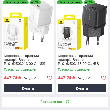
Найкраща ціна!
–14%
Найкраща ціна!
–14%
Мережевий зарядний
Мережевий зарядний
пристрій Baseus
пристрій Baseus
P10162503213-00 GaN5S
P10162503113-00 GaN5S
QC3.0 (1Type-C/20W) білий,
QC3.0 (1Type-C/20W)
Готово до відправки
Готово до відправки
зарядний пристрій для
чорний, зарядний пристрій
телефону
для телефону
447,74
447,74
₴
₴
520,62 ₴
520,62 ₴
Купити
Купити
Показати ще