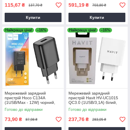
115,67
591,19
₴
₴
137,70 ₴
703,80 ₴
Купити
Купити
Найкраща ціна!
–16%
Найкраща ціна!
–16%
Мережевий зарядний
Мережевий зарядний
пристрій Hoco C134A
пристрій Havit HV-UC1015
(1USB/Max - 12W) чорний,
QC3.0 (1USB/3,1А) білий,
зарядка для телефону,
адаптер живлення
Готово до відправки
Готово до відправки
зарядний пристрій для
телефону
73,90
237,76
₴
₴
87,98 ₴
283,05 ₴