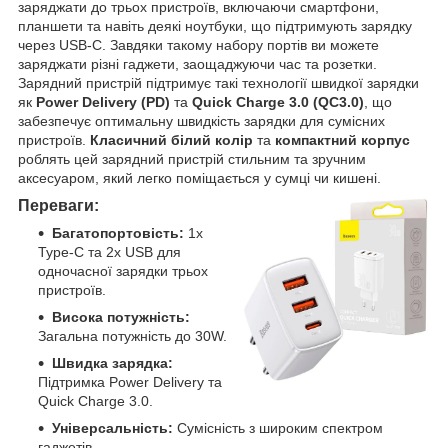
заряджати до трьох пристроїв, включаючи смартфони,
планшети та навіть деякі ноутбуки, що підтримують зарядку
через USB-C. Завдяки такому набору портів ви можете
заряджати різні гаджети, заощаджуючи час та розетки.
Зарядний пристрій підтримує такі технології швидкої зарядки
як
Power Delivery (PD)
та
Quick Charge 3.0 (QC3.0)
, що
забезпечує оптимальну швидкість зарядки для сумісних
пристроїв.
Класичний білий колір
та
компактний корпус
роблять цей зарядний пристрій стильним та зручним
аксесуаром, який легко поміщається у сумці чи кишені.
Переваги:
Багатопортовість:
1x
Type-C та 2x USB для
одночасної зарядки трьох
пристроїв.
Висока потужність:
Загальна потужність до 30W.
Швидка зарядка:
Підтримка Power Delivery та
Quick Charge 3.0.
Універсальність:
Сумісність з широким спектром
гаджетів.