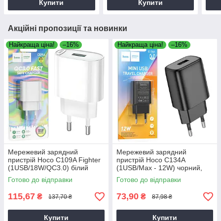
Купити
Купити
Акційні пропозиції та новинки
Найкраща ціна!
–16%
Найкраща ціна!
–16%
Мережевий зарядний
Мережевий зарядний
пристрій Hoco C109A Fighter
пристрій Hoco C134A
(1USB/18W/QC3.0) білий
(1USB/Max - 12W) чорний,
зарядка для телефону,
Готово до відправки
Готово до відправки
зарядний пристрій для
телефону
115,67
73,90
₴
₴
137,70 ₴
87,98 ₴
Купити
Купити