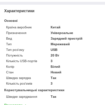
Характеристики
Основні
Країна виробник
Китай
Призначення
Універсальне
Вид
Зарядний пристрій
Тип
Мережевий
Тип роз'єму
USB
Потужність
20 Вт
Кількість USB-портів
3
Колір
Білий
Стан
Новий
Швидка зарядка
Так
Кількість роз'ємів
3
Користувальницькі характеристики
Швидке заряджання
Так
Приховати