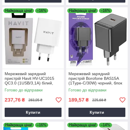
Найкраща ціна!
–16%
Найкраща ціна!
–16%
Мережевий зарядний
Мережевий зарядний
пристрій Havit HV-UC1015
пристрій Borofone BAS15A
QC3.0 (1USB/3,1А) білий,
(1Type-C/30W) чорний, блок
адаптер живлення
для зарядки
Готово до відправки
Готово до відправки
237,76
189,57
₴
₴
283,05 ₴
225,68 ₴
Купити
Купити
Найкраща ціна!
–16%
Найкраща ціна!
–14%