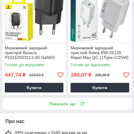
Мережевий зарядний
Мережевий зарядний
пристрій Baseus
пристрій Ridea RW-25120
P10162503113-00 GaN5S
Rapid Max QC (1Type-C/25W)
QC3.0 (1Type-C/20W)
білий, блок живлення для
Готово до відправки
Готово до відправки
чорний, зарядний пристрій
смартфона
для телефону
447,74
180,07
₴
₴
520,62 ₴
206,98 ₴
Купити
Купити
Показати ще
Про нас
99% позитивних з 1540 відгуків за рік