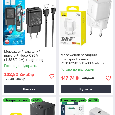
Мережевий зарядний
Мережевий зарядний
пристрій Hoco C96A
пристрій Baseus
(1USB/2,1A) + Lightning
P10162503213-00 GaN5S
чорний, зарядка для
Готово до відправки
QC3.0 (1Type-C/20W) білий,
смартфона
Готово до відправки
зарядний пристрій для
102,82
₴/набір
телефону
447,74
₴
520,62 ₴
122,40 ₴/набір
Купити
Купити
Найкраща ціна!
–14%
Найкраща ціна!
–13%