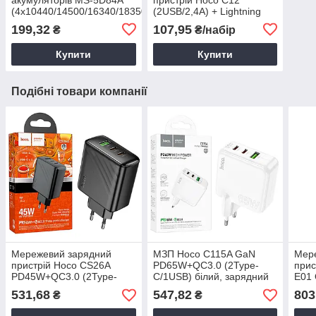
(4х10440/14500/16340/18350/18500/18650)
(2USB/2,4А) + Lightning
3.7V USB
чорний / МЗП для зарядки
199,32
107,95
₴
₴/набір
портативних пристроїв
Купити
Купити
Подібні товари компанії
Мережевий зарядний
МЗП Hoco C115A GaN
Мер
пристрій Hoco CS26A
PD65W+QC3.0 (2Type-
прис
PD45W+QC3.0 (2Type-
C/1USB) білий, зарядний
E01 
C/1USB) чорний, зарядний
пристрій для телефону
C/2U
531,68
547,82
803
₴
₴
пристрій для телефону
мер
прис