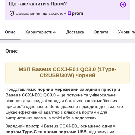
Що таке купити з Пром?
Замовлення під захистом
Опис
Характеристики
Доставка
Оплата
Умови п
Опис
МЗП Baseus CCXJ-E01 QC3.0 (1Type-
C/2USB/30W) чорний
Представляємо
чорний мережевий зарядний пристрій
Baseus CCXJ-E01 QC3.0
– це потужне та універсальне
рішення для швидкої зарядки багатьох ваших мобільних
пристроїв одночасно. Воно ідеально підходить для тих, хто
шукає ефективний адаптер з кількома портами для
використання вдома, в офісі або в подорожах.
Зарядний пристрій Baseus CCXJ-E01 оснащено
одним
портом Type-C та двома портами USB
, підтримуючи