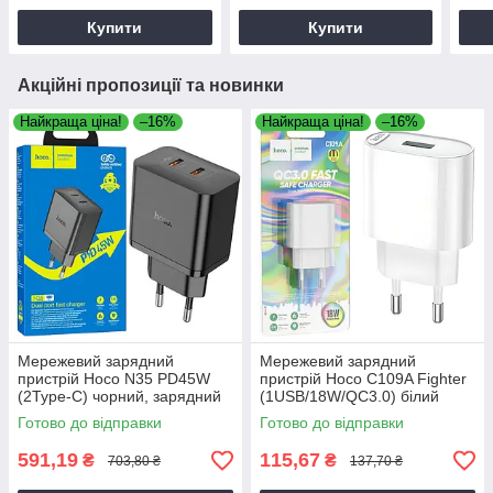
тел
Купити
Купити
Акційні пропозиції та новинки
Найкраща ціна!
–16%
Найкраща ціна!
–16%
Мережевий зарядний
Мережевий зарядний
пристрій Hoco N35 PD45W
пристрій Hoco C109A Fighter
(2Type-C) чорний, зарядний
(1USB/18W/QC3.0) білий
блок
Готово до відправки
Готово до відправки
591,19
115,67
₴
₴
703,80 ₴
137,70 ₴