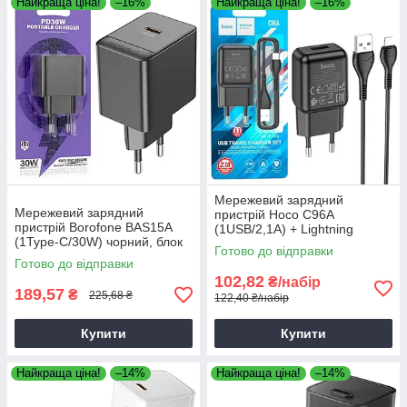
Найкраща ціна!
–16%
Найкраща ціна!
–16%
Мережевий зарядний
Мережевий зарядний
пристрій Hoco C96A
пристрій Borofone BAS15A
(1USB/2,1A) + Lightning
(1Type-C/30W) чорний, блок
чорний, зарядка для
Готово до відправки
для зарядки
смартфона
Готово до відправки
102,82
₴/набір
189,57
₴
225,68 ₴
122,40 ₴/набір
Купити
Купити
Найкраща ціна!
–14%
Найкраща ціна!
–14%