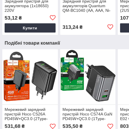
Зарядний пристрій для
Зарядний пристрій для
Мер
акумулятора (1х18650)
акумуляторів Quantum
прис
220V
QM-BC1040 (АА, ААА, Ni-
(2US
MH, Ni-CD, 1.2V) USB
чорн
53,12
107
₴
порт
313,24
₴
Купити
Подібні товари компанії
Мережевий зарядний
Мережевий зарядний
Мер
пристрій Hoco CS26A
пристрій Hoco CS74A GaN
прис
PD45W+QC3.0 (2Type-
PD45W+QC3.0 (1Type-
E02 
C/1USB) чорний, зарядний
C/1USB/18W) сіро-чорний
C/2U
531,68
535,50
803
₴
₴
пристрій для телефону
заря