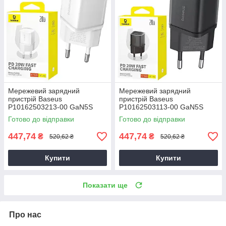
Мережевий зарядний
Мережевий зарядний
пристрій Baseus
пристрій Baseus
P10162503213-00 GaN5S
P10162503113-00 GaN5S
QC3.0 (1Type-C/20W) білий,
QC3.0 (1Type-C/20W)
Готово до відправки
Готово до відправки
зарядний пристрій для
чорний, зарядний пристрій
телефону
для телефону
447,74
447,74
₴
₴
520,62 ₴
520,62 ₴
Купити
Купити
Показати ще
Про нас