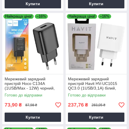
Купити
Купити
Найкраща ціна!
–16%
Найкраща ціна!
–16%
Мережевий зарядний
Мережевий зарядний
пристрій Hoco C134A
пристрій Havit HV-UC1015
(1USB/Max - 12W) чорний,
QC3.0 (1USB/3,1А) білий,
зарядка для телефону,
адаптер живлення
Готово до відправки
Готово до відправки
зарядний пристрій для
телефону
73,90
237,76
₴
₴
87,98 ₴
283,05 ₴
Купити
Купити