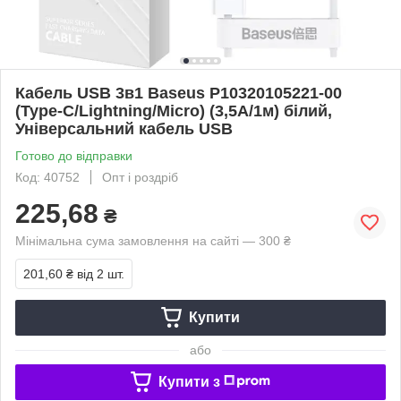
Кабель USB 3в1 Baseus P10320105221-00
(Type-C/Lightning/Micro) (3,5А/1м) білий,
Універсальний кабель USB
Готово до відправки
Код: 40752
Опт і роздріб
225,68
₴
Мінімальна сума замовлення на сайті — 300 ₴
201,60 ₴
від 2 шт.
Купити
або
Купити з