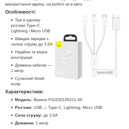
використання вдома, на роботі чи в авто.
Особливості:
Три в одному:
роз’єми Type-C,
Lightning і Micro USB
Швидка зарядка з
силою струму до 3,5А
Надійна та міцна
конструкція
Довжина кабелю —
1 метр
Сучасний білий
колір
Характеристики:
Модель:
Baseus P10320105221-00
Роз’єми:
USB → Type-C, Lightning, Micro USB
Сила струму:
до 3,5А
Довжина:
1 метр