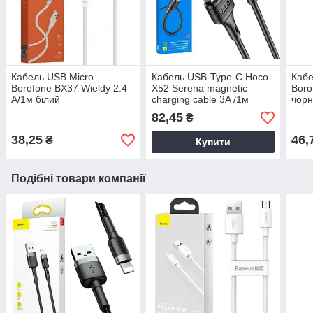
Кабель USB Micro
Кабель USB-Type-C Hoco
Кабе
Borofone BX37 Wieldy 2.4
X52 Serena magnetic
Boro
A/1м білий
charging cable 3A /1м
чорн
чорний
тел
82,45
₴
38,25
46,
₴
Купити
Подібні товари компанії