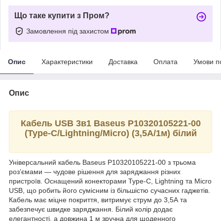
Що таке купити з Пром?
Замовлення під захистом
Опис
Характеристики
Доставка
Оплата
Умови п
Опис
Кабель USB 3в1 Baseus P10320105221-00
(Type-C/Lightning/Micro) (3,5А/1м) білий
Універсальний кабель Baseus P10320105221-00 з трьома
роз’ємами — чудове рішення для заряджання різних
пристроїв. Оснащений конекторами Type-C, Lightning та Micro
USB, що робить його сумісним із більшістю сучасних гаджетів.
Кабель має міцне покриття, витримує струм до 3,5А та
забезпечує швидке заряджання. Білий колір додає
елегантності, а довжина 1 м зручна для щоденного