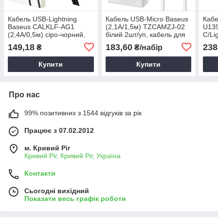
Кабель USB-Lightning
Кабель USB-Micro Baseus
Кабе
Baseus CALKLF-AG1
(2,1A/1,5м) TZCAMZJ-02
U139
(2,4А/0,5м) сіро-чорний,
білий 2шт/уп, кабель для
C/Li
Зарядний кабель для
зарядки iPhone
(100
149,18
183,60
238
₴
₴/набір
iPhone
кабе
андр
Купити
Купити
Про нас
99% позитивних з 1544 відгуків за рік
Працює з 07.02.2012
м. Кривий Ріг
Кривий Ріг, Кривий Ріг, Україна
Контакти
Сьогодні вихідний
Показати весь графік роботи