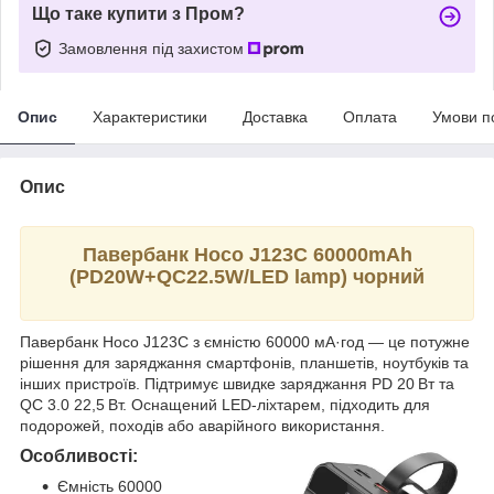
Що таке купити з Пром?
Замовлення під захистом
Опис
Характеристики
Доставка
Оплата
Умови п
Опис
Павербанк Hoco J123C 60000mAh
(PD20W+QC22.5W/LED lamp) чорний
Павербанк Hoco J123C з ємністю 60000 мА·год — це потужне
рішення для заряджання смартфонів, планшетів, ноутбуків та
інших пристроїв. Підтримує швидке заряджання PD 20 Вт та
QC 3.0 22,5 Вт. Оснащений LED-ліхтарем, підходить для
подорожей, походів або аварійного використання.
Особливості:
Ємність 60000