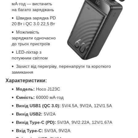
мА·год — вистачить
на багато заряджань
Швидка зарядка PD
20 Вт і QC 3.0 22,5 Вт
Можливість
заряджати одночасно
до трьох пристроїв
LED-ліхтар з
потужним світлом
Захист від перегріву, перенапруги та короткого
замикання
Характеристики:
Модель:
Hoco J123C
Ємність:
60000 мА·год
Вихід USB1 (QC 3.0):
5V/4.5A, 9V/2A, 12V/1.5A
Вихід USB2:
5V/2A
Вихід Type-C (PD):
5V/3A, 9V/2.22A, 12V/1.67A
Вхід Type-C:
5V/3A, 9V/2A