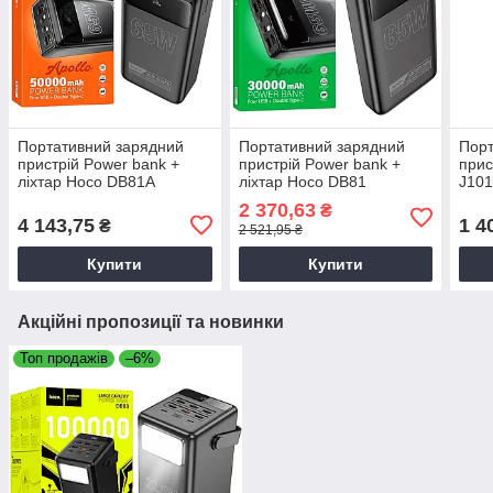
Портативний зарядний
Портативний зарядний
Порт
пристрій Power bank +
пристрій Power bank +
прис
ліхтар Hoco DB81A
ліхтар Hoco DB81
J10
50000mAh (PD65W/QC3.0)
30000mAh
(PD
2 370,63
₴
чорний, Зовнішній
(PD65W+22,5W/QC3.0)
біли
4 143,75
1 4
₴
2 521,95 ₴
акумулятор
чорний, Зовнішній
powe
акумулятор
Купити
Купити
Акційні пропозиції та новинки
Топ продажів
–6%