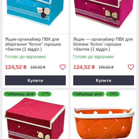
Ящик-органайзер ПВХ для
Ящик — органайзер ПВХ для
зберігання "Котон" горошок
білизни 'Котон' горошок
+бантик (1 відділ.)
+бантик (1 відділ.)
25х20х16,5 см блакитний
25×20×16,5см рожевий
Готово до відправки
Готово до відправки
(М0465)
124,52
124,52
₴
₴
150,02 ₴
150,02 ₴
Купити
Купити
Найкраща ціна!
–17%
Найкраща ціна!
–16%