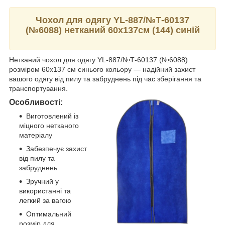
Чохол для одягу YL-887/№Т-60137
(№6088) нетканий 60х137см (144) синій
Нетканий чохол для одягу YL-887/№Т-60137 (№6088)
розміром 60х137 см синього кольору — надійний захист
вашого одягу від пилу та забруднень під час зберігання та
транспортування.
Особливості:
Виготовлений із
міцного нетканого
матеріалу
Забезпечує захист
від пилу та
забруднень
Зручний у
використанні та
легкий за вагою
Оптимальний
розмір для