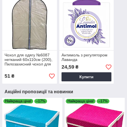
Чохол для одягу №6087
Антимоль з регулятором
нетканий 60х110см (200),
Лаванда
Пилозахисний чохол для
24,59
₴
костюмів
51
₴
Купити
Акційні пропозиції та новинки
Найкраща ціна!
–17%
Найкраща ціна!
–17%