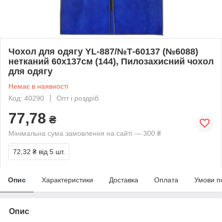
Чохол для одягу YL-887/№Т-60137 (№6088)
нетканий 60х137см (144), Пилозахисний чохол
для одягу
Немає в наявності
Код: 40290
Опт і роздріб
77,78
₴
Мінімальна сума замовлення на сайті — 300 ₴
72,32 ₴
від 5 шт.
Опис
Характеристики
Доставка
Оплата
Умови п
Опис