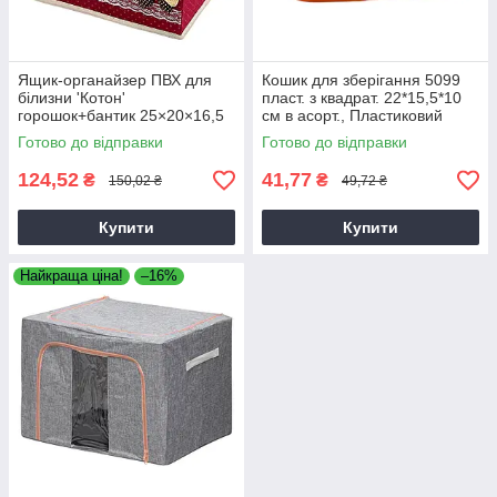
Ящик-органайзер ПВХ для
Кошик для зберігання 5099
білизни 'Котон'
пласт. з квадрат. 22*15,5*10
горошок+бантик 25×20×16,5
см в асорт., Пластиковий
см червоний (М0465)
кошик для дому та офісу
Готово до відправки
Готово до відправки
124,52
41,77
₴
₴
150,02 ₴
49,72 ₴
Купити
Купити
Найкраща ціна!
–16%