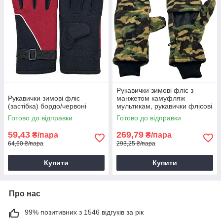
Рукавички зимові фліс з
Рукавички зимові фліс
манжетом камуфляж
(застібка) бордо/червоні
мультикам, рукавички флісові
чоловічі, зимові рукавички
Готово до відправки
Готово до відправки
для туризму
59,43
269,79
₴/пара
₴/пара
64,60 ₴/пара
293,25 ₴/пара
Купити
Купити
Про нас
99% позитивних з 1546 відгуків за рік