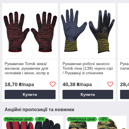
Рукавички Tomik зима/
Рукавички робочі захисні
Рука
меланж, рукавички для
Tomik піна (138) чорно-сірі
папе
чоловіків і жінок, колір в
/ Рукавиці зі спіненим
асортименті
покриттям
18,70
40,38
28,
₴/пара
₴/пара
Купити
Купити
Акційні пропозиції та новинки
Найкраща ціна!
–8%
Найкраща ціна!
–8%