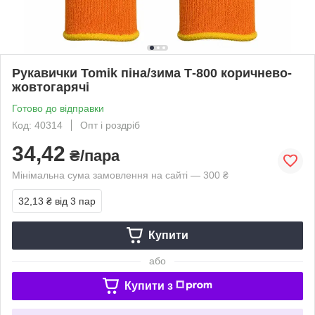
Рукавички Tomik піна/зима Т-800 коричнево-
жовтогарячі
Готово до відправки
Код: 40314
Опт і роздріб
34,42
₴/пара
Мінімальна сума замовлення на сайті — 300 ₴
32,13 ₴
від 3 пар
Купити
або
Купити з