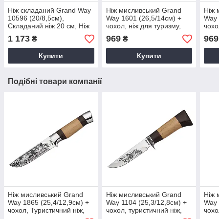
Ніж складаний Grand Way
Ніж мисливський Grand
Ніж 
10596 (20/8,5см),
Way 1601 (26,5/14см) +
Way 
Складаний ніж 20 см, Ніж
чохол, ніж для туризму,
чохо
зі сталлю 440 C
ніж для рибалки
лезо
1 173
969
969
₴
₴
чох
Купити
Купити
Подібні товари компанії
Ніж мисливський Grand
Ніж мисливський Grand
Ніж 
Way 1865 (25,4/12,9см) +
Way 1104 (25,3/12,8см) +
Way 
чохол, Туристичний ніж,
чохол, туристичний ніж,
чохо
Фіксований ніж з чохлом
ніж для рибалки
лезо