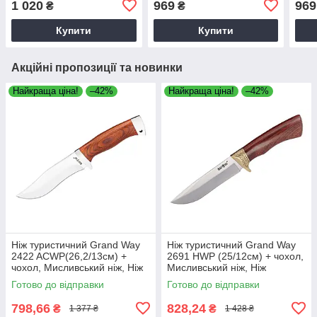
1 020
969
969
₴
₴
чох
Купити
Купити
Акційні пропозиції та новинки
Найкраща ціна!
–42%
Найкраща ціна!
–42%
Ніж туристичний Grand Way
Ніж туристичний Grand Way
2422 ACWP(26,2/13см) +
2691 HWP (25/12см) + чохол,
чохол, Мисливський ніж, Ніж
Мисливський ніж, Ніж
нескладний, Туристичний ніж
нескладний, Туристичний ніж
Готово до відправки
Готово до відправки
798,66
828,24
₴
₴
1 377 ₴
1 428 ₴