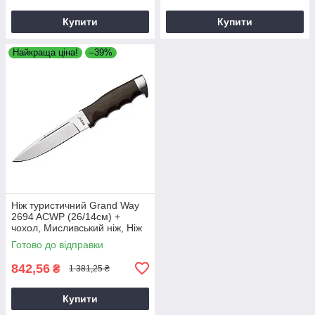
Купити
Купити
Найкраща ціна!
–39%
Ніж туристичний Grand Way
2694 ACWP (26/14см) +
чохол, Мисливський ніж, Ніж
нескладний, Туристичний ніж
Готово до відправки
842,56
₴
1 381,25 ₴
Купити