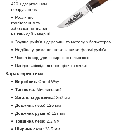
420 з дзеркальним
поліруванням
Рослинне
гравіювання та
зображення тварин
на клинку й наверші
Зручне руків’я з деревини та металу з больстером
Надійне утримання ножа завдяки формі руків’я
Чохол із кордури з широкою шльовкою
Вигідне співвідношення ціни та якості
Характеристики:
Виробник:
Grand Way
Тип ножа:
Мисливський
Загальна довжина:
252 мм
Довжина леза:
125 мм
Довжина руків’я:
127 мм
Товщина леза:
2.2 мм
Ширина леза:
28.5 мм