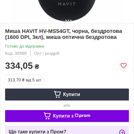
Миша HAVIT HV-MS54GT, чорна, бездротова
(1600 DPI, 3кл), миша оптична бездротова
Готово до відправки
Код: 38988
Опт і роздріб
334,05
₴
313,70 ₴
від 5 шт.
Купити
або
Купити з
Що таке купити з Пром?