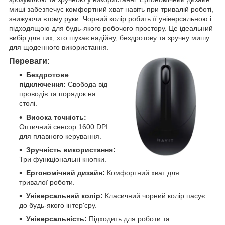
миші забезпечує комфортний хват навіть при тривалій роботі,
знижуючи втому руки. Чорний колір робить її універсальною і
підходящою для будь-якого робочого простору. Це ідеальний
вибір для тих, хто шукає надійну, бездротову та зручну мишу
для щоденного використання.
Переваги:
Бездротове
підключення:
Свобода від
проводів та порядок на
столі.
Висока точність:
Оптичний сенсор 1600 DPI
для плавного керування.
Зручність використання:
Три функціональні кнопки.
Ергономічний дизайн:
Комфортний хват для
тривалої роботи.
Універсальний колір:
Класичний чорний колір пасує
до будь-якого інтер'єру.
Універсальність:
Підходить для роботи та