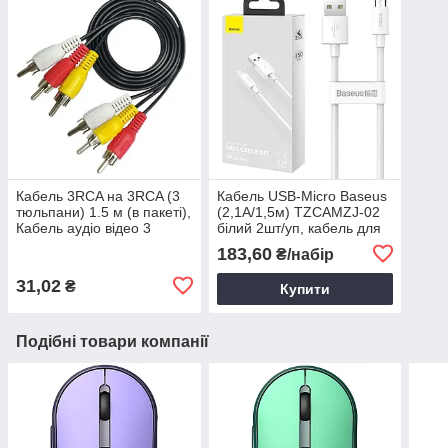
Кабель 3RCA на 3RCA (3
Кабель USB-Micro Baseus
тюльпани) 1.5 м (в пакеті),
(2,1A/1,5м) TZCAMZJ-02
Кабель аудіо відео 3
білий 2шт/уп, кабель для
тюльпани, Кабель RCA
зарядки iPhone
183,60
₴/набір
31,02
₴
Купити
Подібні товари компанії