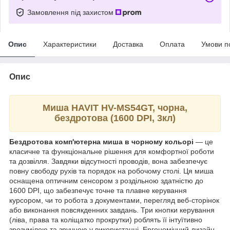
Замовлення під захистом
Опис
Характеристики
Доставка
Оплата
Умови п
Опис
Миша HAVIT HV-MS54GT, чорна,
бездротова (1600 DPI, 3кл)
Бездротова комп'ютерна миша в чорному кольорі
— це
класичне та функціональне рішення для комфортної роботи
та дозвілля. Завдяки відсутності проводів, вона забезпечує
повну свободу рухів та порядок на робочому столі. Ця миша
оснащена оптичним сенсором з роздільною здатністю до
1600 DPI, що забезпечує точне та плавне керування
курсором, чи то робота з документами, перегляд веб-сторінок
або виконання повсякденних завдань. Три кнопки керування
(ліва, права та коліщатко прокрутки) роблять її інтуїтивно
зрозумілою та зручною у використанні. Ергономічний дизайн