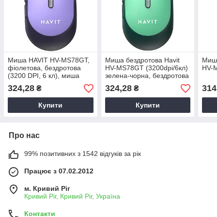
Миша HAVIT HV-MS78GT,
Миша бездротова Havit
Миш
фіолетова, бездротова
HV-MS78GT (3200dpi/6кл)
HV-
(3200 DPI, 6 кл), миша
зелена-чорна, бездротова
оптична бездротова
миша з регулюванням DPI
324,28
324,28
314
₴
₴
Купити
Купити
Про нас
99% позитивних з 1542 відгуків за рік
Працює з 07.02.2012
м. Кривий Ріг
Кривий Ріг, Кривий Ріг, Україна
Контакти