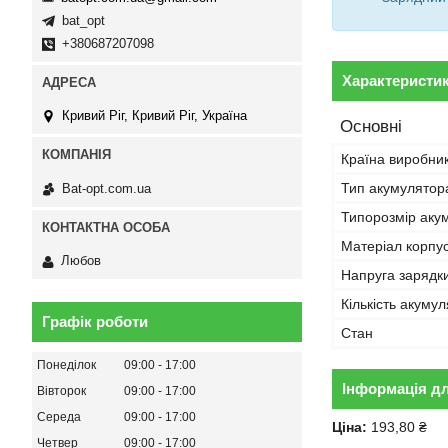
bat_opt
+380687207098
Характеристи
Кривий Ріг, Кривий Ріг, Україна
Основні
Країна виробни
Тип акумулятор
Bat-opt.com.ua
Типорозмір аку
Матеріал корпу
Любов
Напруга зарядк
Кількість акуму
Графік роботи
Стан
Понеділок
09:00
17:00
Інформація д
Вівторок
09:00
17:00
Середа
09:00
17:00
Ціна:
193,80 ₴
Четвер
09:00
17:00