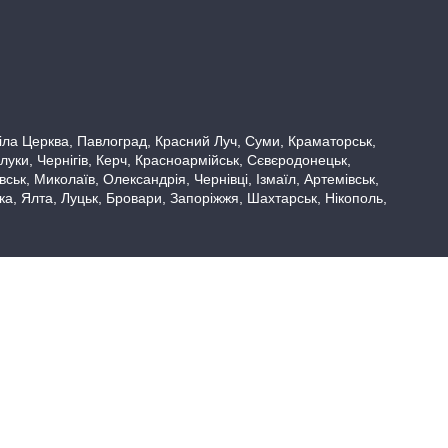
 Біла Церква, Павлоград, Красний Луч, Суми, Краматорськ,
луки, Чернігів, Керч, Красноармійськ, Сєвєродонецьк,
ьк, Миколаїв, Олександрія, Чернівці, Ізмаїл, Артемівськ,
вка, Ялта, Луцьк, Бровари, Запоріжжя, Шахтарськ, Нікополь,