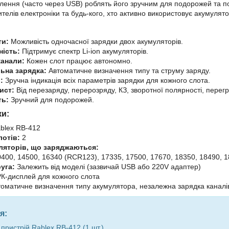
лення (часто через USB) роблять його зручним для подорожей та по
телів електроніки та будь-кого, хто активно використовує акумулято
ти:
Можливість одночасної зарядки двох акумуляторів.
ність:
Підтримує спектр Li-ion акумуляторів.
канали:
Кожен слот працює автономно.
льна зарядка:
Автоматичне визначення типу та струму заряду.
:
Зручна індикація всіх параметрів зарядки для кожного слота.
ист:
Від перезаряду, перерозряду, КЗ, зворотної полярності, перегрі
ть:
Зручний для подорожей.
ки:
blex RB-412
лотів:
2
ляторів, що заряджаються:
10400, 14500, 16340 (RCR123), 17335, 17500, 17670, 18350, 18490, 
уга:
Залежить від моделі (зазвичай USB або 220V адаптер)
К-дисплей для кожного слота
оматичне визначення типу акумулятора, незалежна зарядка каналів,
я:
пристрій Rablex RB-412 (1 шт.)