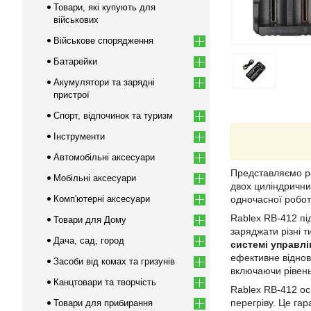
Товари, які купують для
військових
Військове спорядження
Батарейки
Акумулятори та зарядні
пристрої
Спорт, відпочинок та туризм
Інструменти
Автомобільні аксесуари
Представляємо р
Мобільні аксесуари
двох циліндрични
Комп'ютерні аксесуари
одночасної робот
Rablex RB-412 пі
Товари для Дому
заряджати різні 
Дача, сад, город
системі управлі
ефективне віднов
Засоби від комах та гризунів
включаючи рівень
Канцтовари та творчість
Rablex RB-412 ос
перегріву. Це га
Товари для прибирання