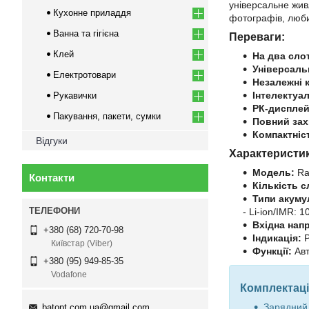
універсальне жив
Кухонне приладдя
фотографів, люби
Ванна та гігієна
Переваги:
Клей
На два сло
Універсаль
Електротовари
Незалежні 
Інтелектуа
Рукавички
РК-дисплей
Пакування, пакети, сумки
Повний зах
Компактніс
Відгуки
Характеристи
Модель:
Ra
Контакти
Кількість с
Типи акуму
- Li-ion/IMR: 
Вхідна напр
+380 (68) 720-70-98
Індикація:
Р
Київстар (Viber)
Функції:
Авт
+380 (95) 949-85-35
Vodafone
Комплектаці
Зарядний 
batopt.com.ua@gmail.com