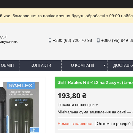
й час. Замовлення та повідомлення будуть оброблені з 09:00 найбли
ядні
+380 (68) 720-70-98
+380 (95) 949-8
навушники,
 ОБМІН
КОНТАКТИ
О КОМПАНІЇ
ДОСТАВК
ЗЕП Rablex RB-412 на 2 акум. (Li-io
193,80 ₴
Показати оптові ціни
Мінімальна сума замовлення на сайті — 
Немає в наявності
Оптом і в роздріб