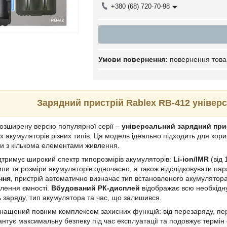
+380 (68) 720-70-98
повернення това
Зарядний пристрій Rablex RB-412 універ
озширену версію популярної серії –
універсальний зарядний при
х акумуляторів різних типів. Ця модель ідеально підходить для кори
и з кількома елементами живлення.
дтримує широкий спектр типорозмірів акумуляторів:
Li-ion/IMR
(від 
типи та розміри акумуляторів одночасно, а також відслідковувати 
ння
, пристрій автоматично визначає тип встановленого акумулятор
лення ємності.
Вбудований РК-дисплей
відображає всю необхідну
 заряду, тип акумулятора та час, що залишився.
нащений повним комплексом захисних функцій: від перезаряду, пер
рантує максимальну безпеку під час експлуатації та подовжує термін