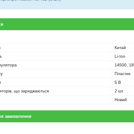
ки
к
Китай
а
Li-Ion
мулятора
14500, 18
су
Пластик
и
5 В
ляторів, що заряджаються
2 шт.
Новий
ля замовлення