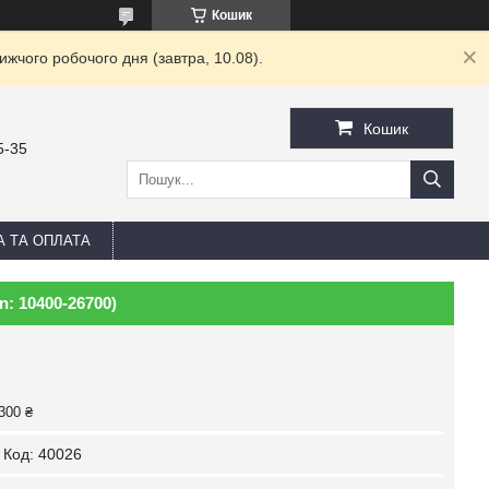
Кошик
жчого робочого дня (завтра, 10.08).
Кошик
5-35
А ТА ОПЛАТА
n: 10400-26700)
300 ₴
Код:
40026