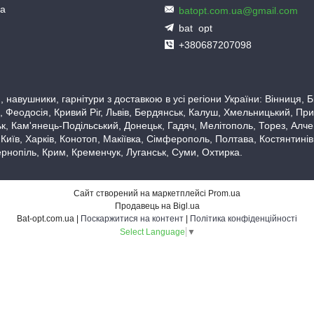
ua
batopt.com.ua@gmail.com
bat_opt
+380687207098
 навушники, гарнітури з доставкою в усі регіони України: Вінниця,
 Феодосія, Кривий Ріг, Львів, Бердянськ, Калуш, Хмельницький, При
, Кам'янець-Подільський, Донецьк, Гадяч, Мелітополь, Торез, Алчевс
 Київ, Харків, Конотоп, Макіївка, Сімферополь, Полтава, Костянтині
рнопіль, Крим, Кременчук, Луганськ, Суми, Охтирка.
Сайт створений на маркетплейсі
Prom.ua
Продавець на Bigl.ua
Bat-opt.com.ua |
Поскаржитися на контент
|
Політика конфіденційності
Select Language
▼