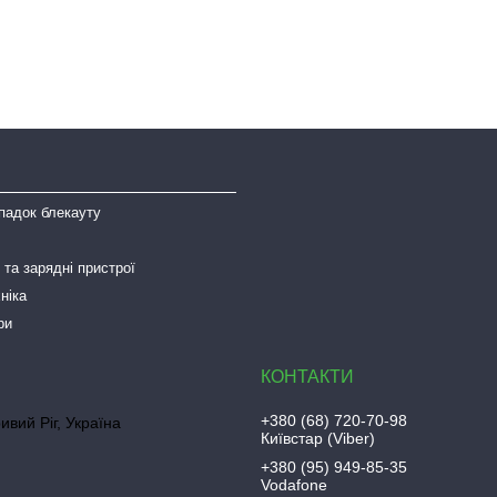
падок блекауту
та зарядні пристрої
ніка
ри
+380 (68) 720-70-98
ривий Ріг, Україна
Київстар (Viber)
+380 (95) 949-85-35
Vodafone