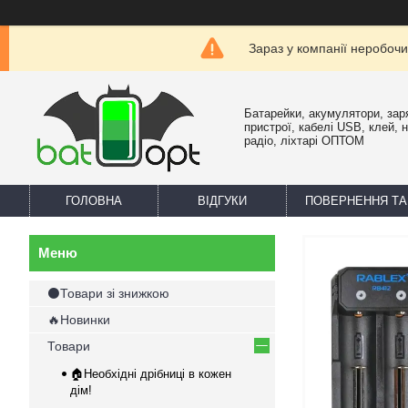
Зараз у компанії неробочи
Батарейки, акумулятори, зар
пристрої, кабелі USB, клей, 
радіо, ліхтарі ОПТОМ
ГОЛОВНА
ВІДГУКИ
ПОВЕРНЕННЯ ТА
⚫Товари зі знижкою
🔥Новинки
Товари
🏠Необхідні дрібниці в кожен
дім!