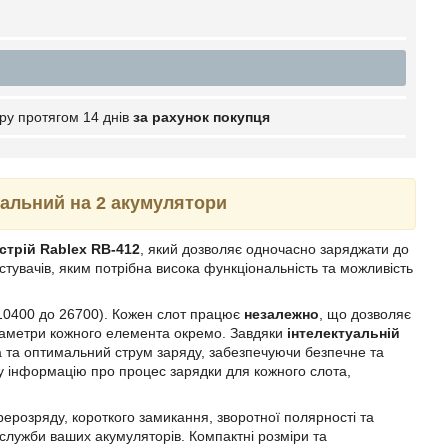
ру протягом 14 днів
за рахунок покупця
сальний на 2 акумулятори
стрій Rablex RB-412
, який дозволяє одночасно заряджати до
стувачів, яким потрібна висока функціональність та можливість
10400 до 26700). Кожен слот працює
незалежно
, що дозволяє
параметри кожного елемента окремо. Завдяки
інтелектуальній
а та оптимальний струм заряду, забезпечуючи безпечне та
 інформацію про процес зарядки для кожного слота,
ерозряду, короткого замикання, зворотної полярності та
 служби ваших акумуляторів. Компактні розміри та