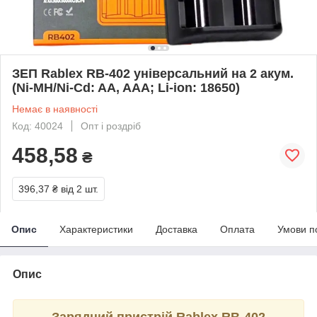
ЗЕП Rablex RB-402 універсальний на 2 акум.
(Ni-MH/Ni-Cd: AA, AAA; Li-ion: 18650)
Немає в наявності
Код: 40024
Опт і роздріб
458,58
₴
396,37 ₴
від 2 шт.
Опис
Характеристики
Доставка
Оплата
Умови п
Опис
Зарядний пристрій Rablex RB-402