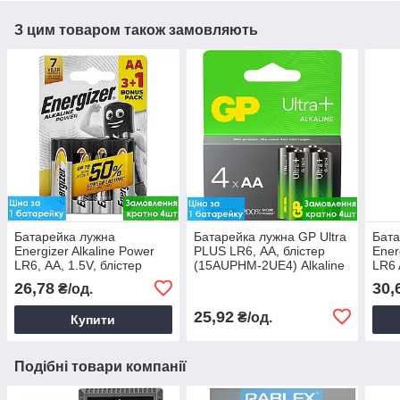
З цим товаром також замовляють
Батарейка лужна
Батарейка лужна GP Ultra
Бата
Energizer Alkaline Power
PLUS LR6, АА, блістер
Ener
LR6, АА, 1.5V, блістер
(15AUPHM-2UE4) Alkaline
LR6 
(блі
26,78
30,
₴/од.
25,92
₴/од.
Купити
Подібні товари компанії