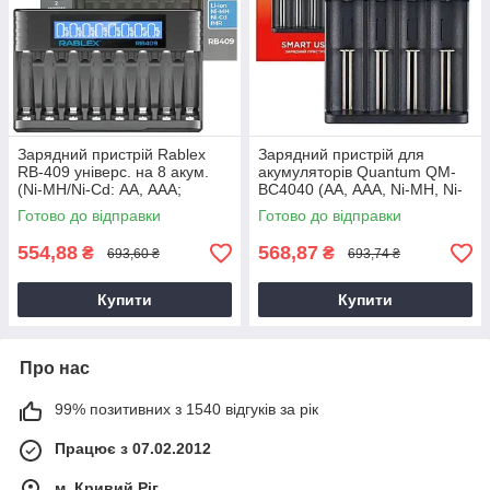
Зарядний пристрій Rablex
Зарядний пристрій для
RB-409 універс. на 8 акум.
акумуляторів Quantum QM-
(Ni-MH/Ni-Cd: АА, ААА;
BC4040 (АА, ААА, Ni-MH, Ni-
IMR/Li-ion: 14500)1,2V (Type-
Cd, 1.2V) USB
Готово до відправки
Готово до відправки
C),зарядка для акумулятора
554,88
568,87
₴
₴
693,60 ₴
693,74 ₴
Купити
Купити
Про нас
99% позитивних з 1540 відгуків за рік
Працює з 07.02.2012
м. Кривий Ріг