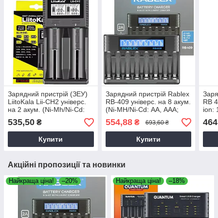
Зарядний пристрій (ЗЕУ)
Зарядний пристрій Rablex
Заря
LiitoKala Lii-CH2 універс.
RB-409 універс. на 8 акум.
RB 4
на 2 акум. (Ni-Mh/Ni-Cd:
(Ni-MH/Ni-Cd: АА, ААА;
ion:
АА, ААА, С; Li-ion 10440-
IMR/Li-ion: 14500)1,2V
4,2V
535,50
554,88
464
₴
₴
693,60 ₴
26650) 5V (USB)
(Type-C),зарядка для
для 
акумулятора
Купити
Купити
Акційні пропозиції та новинки
Найкраща ціна!
–20%
Найкраща ціна!
–18%