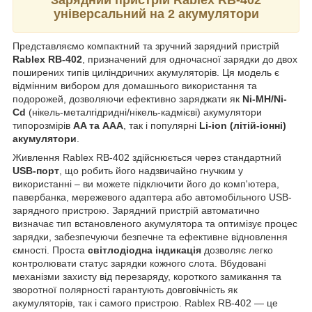
універсальний на 2 акумулятори
Представляємо компактний та зручний зарядний пристрій
Rablex RB-402
, призначений для одночасної зарядки до двох
поширених типів циліндричних акумуляторів. Ця модель є
відмінним вибором для домашнього використання та
подорожей, дозволяючи ефективно заряджати як
Ni-MH/Ni-
Cd
(нікель-металгідридні/нікель-кадмієві) акумулятори
типорозмірів
AA та AAA
, так і популярні
Li-ion (літій-іонні)
акумулятори
.
Живлення Rablex RB-402 здійснюється через стандартний
USB-порт
, що робить його надзвичайно гнучким у
використанні – ви можете підключити його до комп'ютера,
павербанка, мережевого адаптера або автомобільного USB-
зарядного пристрою. Зарядний пристрій автоматично
визначає тип встановленого акумулятора та оптимізує процес
зарядки, забезпечуючи безпечне та ефективне відновлення
ємності. Проста
світлодіодна індикація
дозволяє легко
контролювати статус зарядки кожного слота. Вбудовані
механізми захисту від перезаряду, короткого замикання та
зворотної полярності гарантують довговічність як
акумуляторів, так і самого пристрою. Rablex RB-402 — це