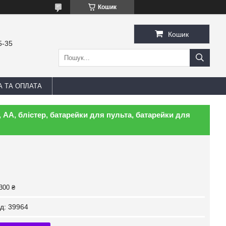
Кошик
Кошик
5-35
А ТА ОПЛАТА
 АА, блістер, батарейки для пульта, батарейки для
300 ₴
д:
39964