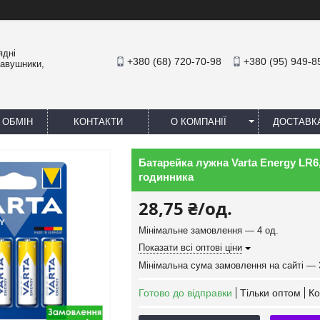
ядні
+380 (68) 720-70-98
+380 (95) 949-8
навушники,
 ОБМІН
КОНТАКТИ
О КОМПАНІЇ
ДОСТАВК
Батарейка лужна Varta Energy LR6,
годинника
28,75 ₴/од.
Мінімальне замовлення — 4 од.
Показати всі оптові ціни
Мінімальна сума замовлення на сайті — 
Готово до відправки
Тільки оптом
Ко