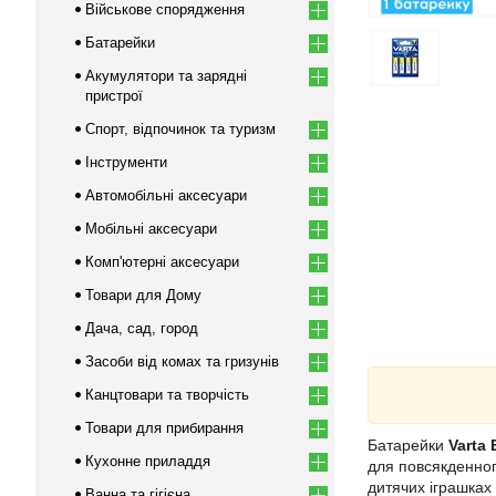
Військове спорядження
Батарейки
Акумулятори та зарядні
пристрої
Спорт, відпочинок та туризм
Інструменти
Автомобільні аксесуари
Мобільні аксесуари
Комп'ютерні аксесуари
Товари для Дому
Дача, сад, город
Засоби від комах та гризунів
Канцтовари та творчість
Товари для прибирання
Батарейки
Varta
Кухонне приладдя
для повсякденног
дитячих іграшках
Ванна та гігієна