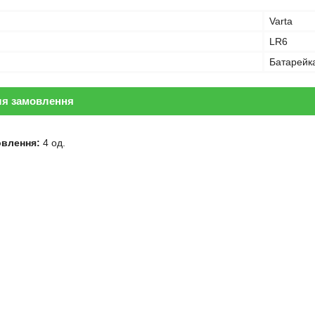
Varta
LR6
Батарейк
ля замовлення
овлення:
4 од.