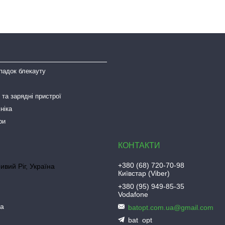
падок блекауту
та зарядні пристрої
ніка
ри
+380 (68) 720-70-98
ривий Ріг, Україна
Київстар (Viber)
+380 (95) 949-85-35
Vodafone
ua
batopt.com.ua@gmail.com
bat_opt