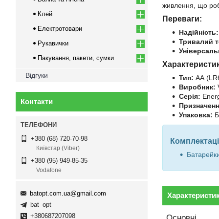
живлення, що роб
Клей
Переваги:
Електротовари
Надійність:
Тривалий т
Рукавички
Універсаль
Пакування, пакети, сумки
Характеристи
Відгуки
Тип:
АА (LR
Виробник:
Серія:
Ener
Контакти
Призначенн
Упаковка:
Б
+380 (68) 720-70-98
Комплектаці
Київстар (Viber)
Батарейки
+380 (95) 949-85-35
Vodafone
batopt.com.ua@gmail.com
Характеристи
bat_opt
+380687207098
Основні