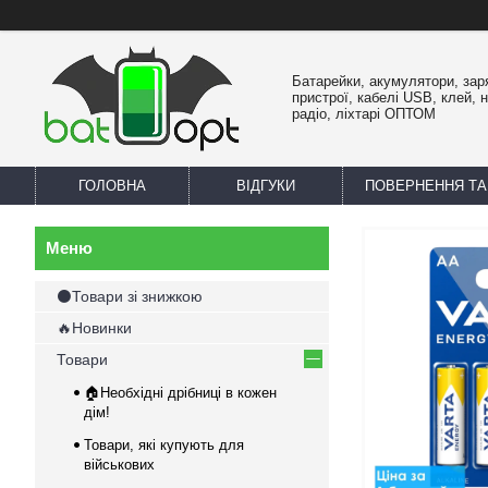
Батарейки, акумулятори, зар
пристрої, кабелі USB, клей, 
радіо, ліхтарі ОПТОМ
ГОЛОВНА
ВІДГУКИ
ПОВЕРНЕННЯ ТА
⚫Товари зі знижкою
🔥Новинки
Товари
🏠Необхідні дрібниці в кожен
дім!
Товари, які купують для
військових