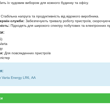
ить їх чудовим вибором для кожного будинку та офісу.
Стабільна напруга та продуктивність від відомого виробника.
ермін служби:
Забезпечують тривалу роботу пристроїв, скорочуючи
ність:
Підходять для широкого спектру побутових та електронних п
ки:
6)
Varta
gy
я:
Для повсякденних пристроїв
лістер
я:
 Varta Energy LR6, АА
ки