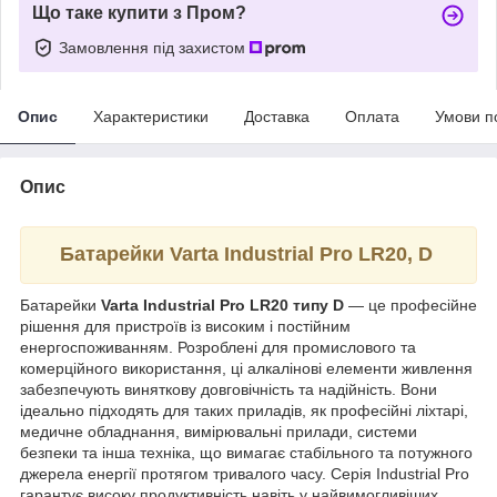
Що таке купити з Пром?
Замовлення під захистом
Опис
Характеристики
Доставка
Оплата
Умови п
Опис
Батарейки Varta Industrial Pro LR20, D
Батарейки
Varta Industrial Pro LR20 типу D
— це професійне
рішення для пристроїв із високим і постійним
енергоспоживанням. Розроблені для промислового та
комерційного використання, ці алкалінові елементи живлення
забезпечують виняткову довговічність та надійність. Вони
ідеально підходять для таких приладів, як професійні ліхтарі,
медичне обладнання, вимірювальні прилади, системи
безпеки та інша техніка, що вимагає стабільного та потужного
джерела енергії протягом тривалого часу. Серія Industrial Pro
гарантує високу продуктивність навіть у найвимогливіших