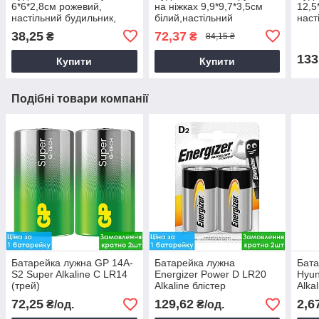
6*6*2,8см рожевий,
на ніжках 9,9*9,7*3,5см
12,5
настільний будильник,
білий,настільний
наст
годинник з будильником
будильник, годинник з
годи
38,25
72,37
₴
₴
84,15 ₴
будильником
133
Купити
Купити
Подібні товари компанії
Батарейка лужна GP 14A-
Батарейка лужна
Бата
S2 Super Alkaline C LR14
Energizer Power D LR20
Hyun
(трей)
Alkaline блістер
Alka
72,25
129,62
2,6
₴/од.
₴/од.