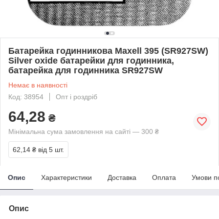
Батарейка годинникова Maxell 395 (SR927SW)
Silver oxide батарейки для годинника,
батарейка для годинника SR927SW
Немає в наявності
Код: 38954
Опт і роздріб
64,28
₴
Мінімальна сума замовлення на сайті — 300 ₴
62,14 ₴
від 5 шт.
Опис
Характеристики
Доставка
Оплата
Умови п
Опис