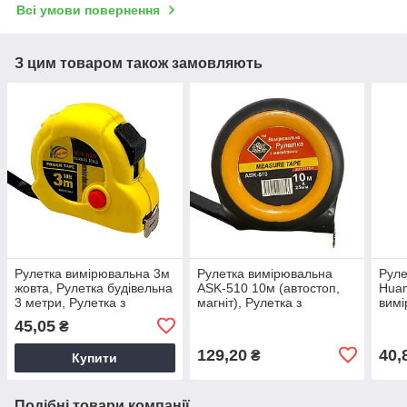
Всі умови повернення
З цим товаром також замовляють
Рулетка вимірювальна 3м
Рулетка вимірювальна
Руле
жовта, Рулетка будівельна
ASK-510 10м (автостоп,
Huan
3 метри, Рулетка з
магніт), Рулетка з
вимі
фіксатором стрічки
автостопом, Рулетка з
плас
45,05
₴
магнітним зачепом
129,20
40,
₴
Купити
Подібні товари компанії