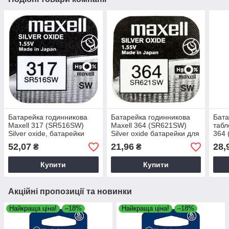
Батарейка годинникова
Батарейка годинникова
Бата
Maxell 317 (SR516SW)
Maxell 364 (SR621SW)
табл
Silver oxide, батарейки
Silver oxide батарейки для
364 
для годинника, батарейки
годинника, батарейки для
oxid
52,07
21,96
28,
₴
₴
для іграшок
іграшок
годи
Купити
Купити
Акційні пропозиції та новинки
Найкраща ціна!
–18%
Найкраща ціна!
–18%