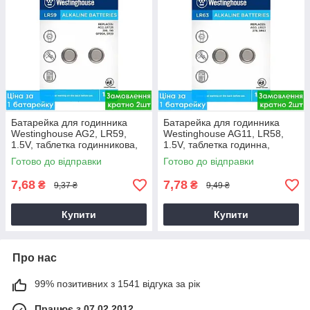
Батарейка для годинника
Батарейка для годинника
Westinghouse AG2, LR59,
Westinghouse AG11, LR58,
1.5V, таблетка годинникова,
1.5V, таблетка годинна,
блістер
блістер
Готово до відправки
Готово до відправки
7,68
7,78
₴
₴
9,37 ₴
9,49 ₴
Купити
Купити
Про нас
99% позитивних з 1541 відгука за рік
Працює з 07.02.2012