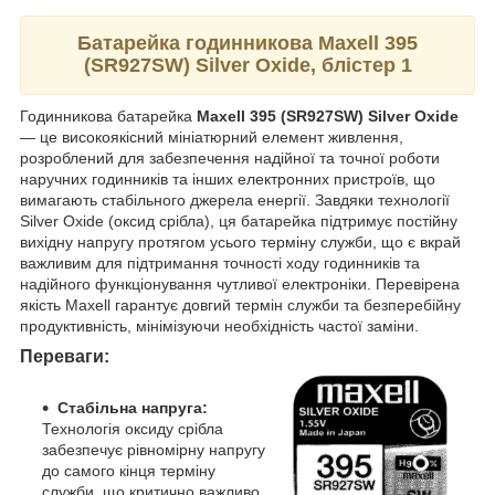
Батарейка годинникова Maxell 395
(SR927SW) Silver Oxide, блістер 1
Годинникова батарейка
Maxell 395 (SR927SW) Silver Oxide
— це високоякісний мініатюрний елемент живлення,
розроблений для забезпечення надійної та точної роботи
наручних годинників та інших електронних пристроїв, що
вимагають стабільного джерела енергії. Завдяки технології
Silver Oxide (оксид срібла), ця батарейка підтримує постійну
вихідну напругу протягом усього терміну служби, що є вкрай
важливим для підтримання точності ходу годинників та
надійного функціонування чутливої електроніки. Перевірена
якість Maxell гарантує довгий термін служби та безперебійну
продуктивність, мінімізуючи необхідність частої заміни.
Переваги:
Стабільна напруга:
Технологія оксиду срібла
забезпечує рівномірну напругу
до самого кінця терміну
служби, що критично важливо