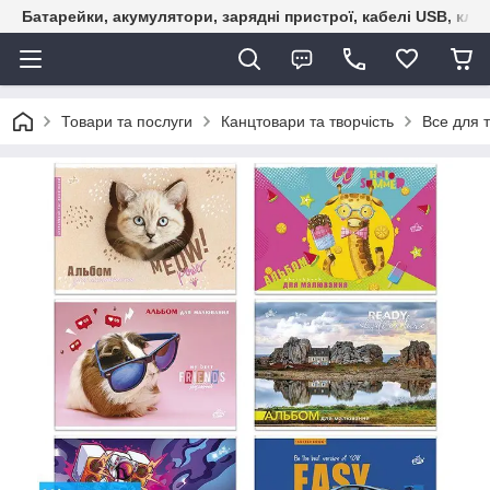
Батарейки, акумулятори, зарядні пристрої, кабелі USB, кле
Товари та послуги
Канцтовари та творчість
Все для т