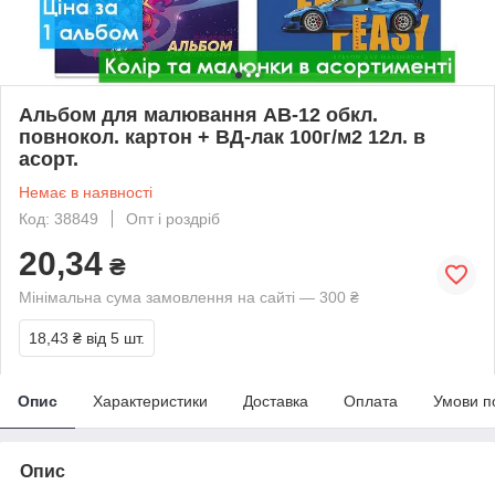
Альбом для малювання АВ-12 обкл.
повнокол. картон + ВД-лак 100г/м2 12л. в
асорт.
Немає в наявності
Код: 38849
Опт і роздріб
20,34
₴
Мінімальна сума замовлення на сайті — 300 ₴
18,43 ₴
від 5 шт.
Опис
Характеристики
Доставка
Оплата
Умови п
Опис