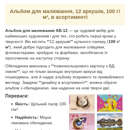
Альбом для малювання, 12 аркушів, 100 г/
м², в асортименті
Альбом для малювання АВ-12
— це чудовий вибір для
найменших художників і для тих, хто робить перші кроки у
творчості. Він містить **12 аркушів** щільного паперу (
100 г/
м²
), який добре підходить для малювання олівцями,
фломастерами, крейдою та фарбами, запобігаючи їх
просоченню на наступну сторінку.
Обкладинка виконана з **повнокольорового картону з ВД-
лаком**, що не тільки захищає внутрішні аркуші від
пошкоджень, але й надає альбому яскравого та привабливого
вигляду. Завдяки **дизайну в асортименті**, можна обрати
альбом з обкладинкою, яка надихне на нові творчі ідеї.
Переваги:
Якість:
Щільний папір 100
г/м².
Надійність:
Міцна
лакована обкладинка.