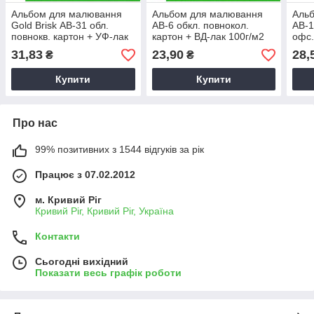
Альбом для малювання
Альбом для малювання
Аль
Gold Brisk АВ-31 обл.
АВ-6 обкл. повнокол.
АВ-1
повнокв. картон + УФ-лак
картон + ВД-лак 100г/м2
офс.
120 г/м2 20 л. в асорт.
16л. в асорт.
20л.
31,83
23,90
28,
₴
₴
Купити
Купити
Про нас
99% позитивних з 1544 відгуків за рік
Працює з 07.02.2012
м. Кривий Ріг
Кривий Ріг, Кривий Ріг, Україна
Контакти
Сьогодні вихідний
Показати весь графік роботи