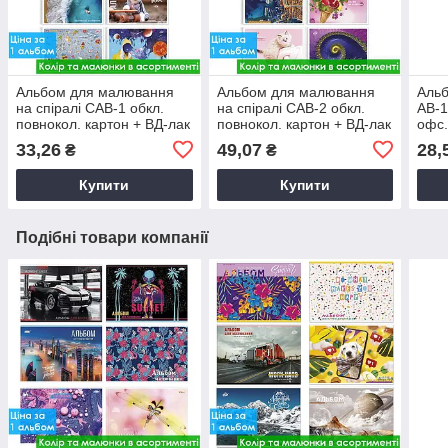
Альбом для малювання
Альбом для малювання
Аль
на спіралі САВ-1 обкл.
на спіралі САВ-2 обкл.
АВ-1
повнокол. картон + ВД-лак
повнокол. картон + ВД-лак
офс.
100г/м2 20л. в асорт.
100г/м2 30л. в асорт.
20л.
33,26
49,07
28,
₴
₴
Купити
Купити
Подібні товари компанії