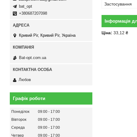
Застосування
bat_opt
+380687207098
Інформація д
Ціна:
33,12 ₴
Кривий Ріг, Кривий Ріг, Україна
Bat-opt.com.ua
Любов
Графік роботи
Понеділок
09:00
17:00
Вівторок
09:00
17:00
Середа
09:00
17:00
Четвер
09:00
17:00