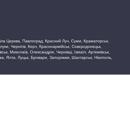
 Біла Церква, Павлоград, Красний Луч, Суми, Краматорськ,
луки, Чернігів, Керч, Красноармійськ, Сєвєродонецьк,
ьк, Миколаїв, Олександрія, Чернівці, Ізмаїл, Артемівськ,
вка, Ялта, Луцьк, Бровари, Запоріжжя, Шахтарськ, Нікополь,