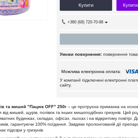
Купити
Купити
+380 (68) 720-70-98
повернення това
У компанії підключені електронні пла
сайту.
рів та мишей "Пацюк OFF" 250г
– це протруєна приманка на основ
я від мишей, щурів, полівок та інших мишоподібних гризунів. Цей р
атних будинках, складах, офісах, льохах і на відкритому повітрі. Д
иків, гарантуючи 100% поїдання. Завдяки пролонгованій дії препар
кає підозри у гризунів.