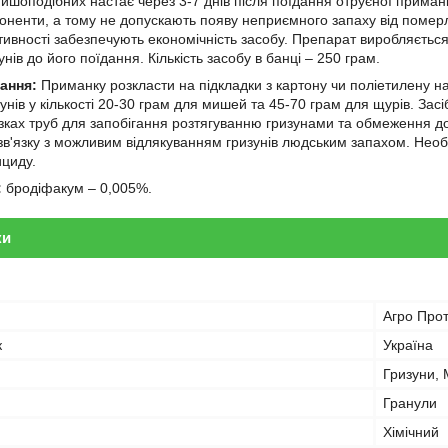
ишоподібних настає через 3-7 днів після поїдання отруєної приман
оненти, а тому не допускають появу неприємного запаху від померл
тивності забезпечують економічність засобу. Препарат виробляється 
унів до його поїдання. Кількість засобу в банці – 250 грам.
вання:
Приманку розкласти на підкладки з картону чи поліетилену на 
унів у кількості 20-30 грам для мишей та 45-70 грам для щурів. За
зках труб для запобігання розтягуванню гризунами та обмеження д
зв'язку з можливим відлякуванням гризунів людським запахом. Необ
циду.
:
бродіфакум – 0,005%.
ки
Агро Про
к
Україна
Гризуни,
Гранули
Хімічний