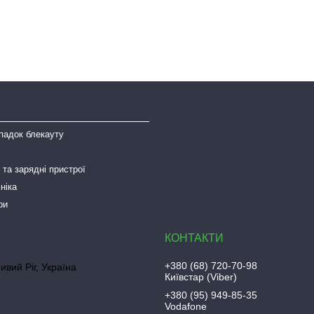
падок блекауту
та зарядні пристрої
ніка
ри
+380 (68) 720-70-98
ривий Ріг, Україна
Київстар (Viber)
+380 (95) 949-85-35
Vodafone