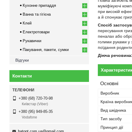
Повна загибель м
Кухонне приладдя
муміфікуючі комп
при високій ефек
Ванна та гігієна
а й спонукає гриз
Клей
Спосіб застосу
пересування гриз
Електротовари
пеналах або обрі
Рукавички
голими руками у 
поїдання роденти
Пакування, пакети, сумки
Діюча речовина
Відгуки
Характеристи
Контакти
Основні
Виробник
+380 (68) 720-70-98
Країна виробни
Київстар (Viber)
Вид шкідника
+380 (95) 949-85-35
Vodafone
Тип засобу
Принцип дії
batopt.com.ua@gmail.com