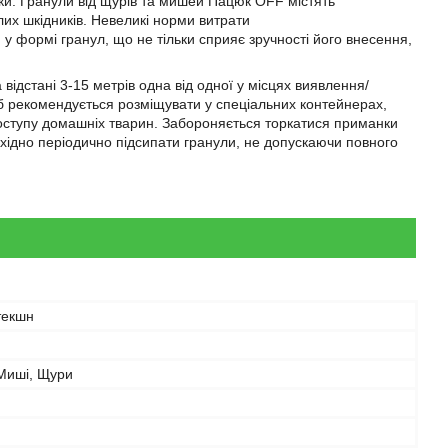
ки. Гранули від щурів та мишей Пацюк OFF містять
их шкідників. Невеликі норми витрати
у формі гранул, що не тільки сприяє зручності його внесення,
відстані 3-15 метрів одна від одної у місцях виявлення/
сіб рекомендується розміщувати у спеціальних контейнерах,
оступу домашніх тварин. Забороняється торкатися приманки
хідно періодично підсипати гранули, не допускаючи повного
текшн
 Миші, Щури