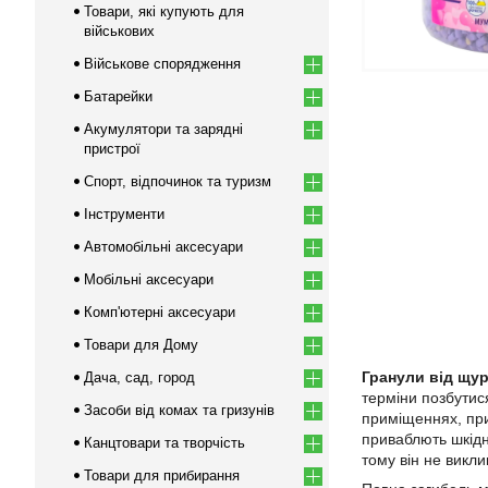
Товари, які купують для
військових
Військове спорядження
Батарейки
Акумулятори та зарядні
пристрої
Спорт, відпочинок та туризм
Інструменти
Автомобільні аксесуари
Мобільні аксесуари
Комп'ютерні аксесуари
Товари для Дому
Гранули від щу
Дача, сад, город
терміни позбутис
Засоби від комах та гризунів
приміщеннях, прив
приваблють шкідн
Канцтовари та творчість
тому він не викли
Товари для прибирання