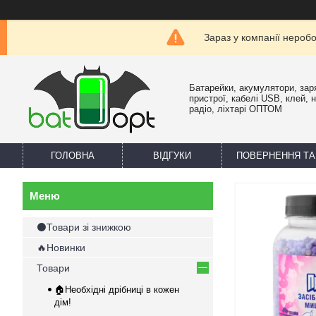
Зараз у компанії нероб
Батарейки, акумулятори, зар
пристрої, кабелі USB, клей, 
радіо, ліхтарі ОПТОМ
ГОЛОВНА
ВІДГУКИ
ПОВЕРНЕННЯ ТА
⚫Товари зі знижкою
🔥Новинки
Товари
🏠Необхідні дрібниці в кожен
дім!