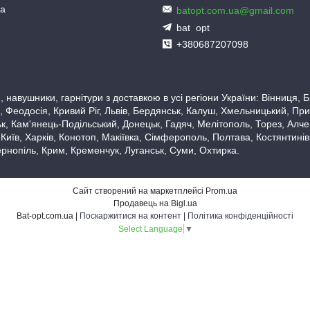
ua
batopt.com.ua@gmail.com
bat_opt
+380687207098
 навушники, гарнітури з доставкою в усі регіони України: Вінниця,
 Феодосія, Кривий Ріг, Львів, Бердянськ, Калуш, Хмельницький, При
, Кам'янець-Подільський, Донецьк, Гадяч, Мелітополь, Торез, Алчевс
 Київ, Харків, Конотоп, Макіївка, Сімферополь, Полтава, Костянтині
рнопіль, Крим, Кременчук, Луганськ, Суми, Охтирка.
Сайт створений на маркетплейсі
Prom.ua
Продавець на Bigl.ua
Bat-opt.com.ua |
Поскаржитися на контент
|
Політика конфіденційності
Select Language
▼