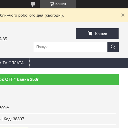
Кошик
ближчого робочого дня (сьогодні).
Кошик
5-35
А ТА ОПЛАТА
юк OFF" банка 250г
300 ₴
б
Код:
38807