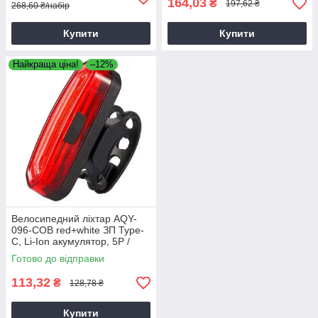
164,03
₴
197,62 ₴
268,60 ₴/набір
Купити
Купити
Найкраща ціна!
–12%
Велосипедний ліхтар AQY-
096-COB red+white ЗП Type-
C, Li-Ion акумулятор, 5Р /
Ліхтарик для велосипеда
Готово до відправки
113,32
₴
128,78 ₴
Купити