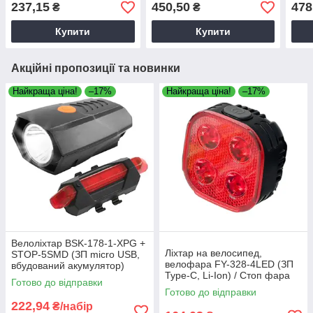
задн
237,15
450,50
478
₴
₴
вел
Купити
Купити
Акційні пропозиції та новинки
Найкраща ціна!
–17%
Найкраща ціна!
–17%
Велоліхтар BSK-178-1-XPG +
Ліхтар на велосипед,
STOP-5SMD (ЗП micro USB,
велофара FY-328-4LED (ЗП
вбудований акумулятор)
Type-C, Li-Ion) / Стоп фара
Готово до відправки
для велосипеда
Готово до відправки
водонепроникна
222,94
₴/набір