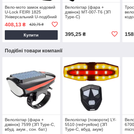
Вело-мото замок кодовий
Велоліхтар (фара +
Трос
U-Lock FEIRI 1825
дзвінок) MT-007-T6 (ЗП
вело
Універсальний U-подібний
Type-C)
кодо
замок для велосипеда і
для 
408,13
₴
420,75 ₴
мотоцикла (зі змінним
прот
кодом)
395,25
158
₴
Купити
Подібні товари компанії
Велоліхтар (фара +
Велоліхтар (повороти) LY-
Вело
дзвінок) 7599 (ЗП Type-C,
5510 (red+yellow) (ЗП
6700
вбуд. акум., сон. бат.)
Type-C, вбуд. акум)
micr