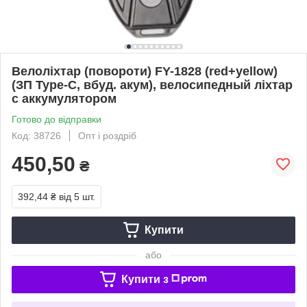
Велоліхтар (повороти) FY-1828 (red+yellow)
(ЗП Type-C, вбуд. акум), велосипедный ліхтар
с аккумулятором
Готово до відправки
Код: 38726
Опт і роздріб
450,50
₴
392,44 ₴
від 5 шт.
Купити
або
Купити з