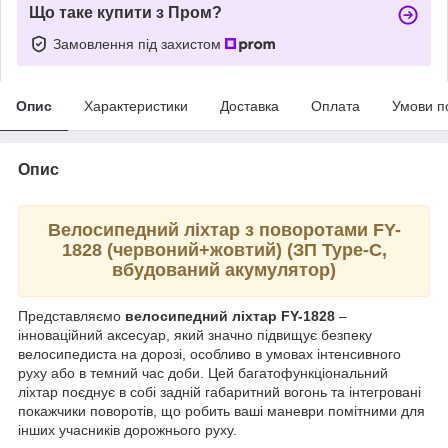
Що таке купити з Пром?
Замовлення під захистом
Опис
Характеристики
Доставка
Оплата
Умови п
Опис
Велосипедний ліхтар з поворотами FY-
1828 (червоний+жовтий) (ЗП Type-C,
вбудований акумулятор)
Представляємо
велосипедний ліхтар FY-1828
–
інноваційний аксесуар, який значно підвищує безпеку
велосипедиста на дорозі, особливо в умовах інтенсивного
руху або в темний час доби. Цей багатофункціональний
ліхтар поєднує в собі задній габаритний вогонь та інтегровані
покажчики поворотів, що робить ваші маневри помітними для
інших учасників дорожнього руху.