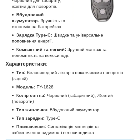
Червоний для габариту,
жовтий для поворотів.
Вбудований
акумулятор:
Зручність та
економія на батарейках.
Зарядка Type-C:
Швидке та універсальне
поповнення енергії.
Компактний та легкий:
Зручний монтаж та
непомітність на велосипеді.
Характеристики:
Тип:
Велосипедний ліхтар з покажчиками поворотів
(задній)
Модель:
FY-1828
Колір світла:
Червоний (габаритний), Жовтий
(повороти)
Тип живлення:
Вбудований акумулятор
Тип зарядки:
Type-C
Призначення:
Сигналізація маневрів та
забезпечення видимості велосипедиста.