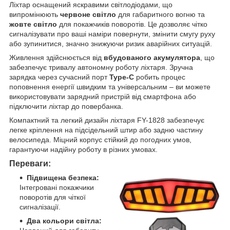
Ліхтар оснащений яскравими світлодіодами, що
випромінюють
червоне світло
для габаритного вогню та
жовте світло
для покажчиків поворотів. Це дозволяє чітко
сигналізувати про ваші наміри повернути, змінити смугу руху
або зупинитися, значно знижуючи ризик аварійних ситуацій.
Живлення здійснюється від
вбудованого акумулятора
, що
забезпечує тривалу автономну роботу ліхтаря. Зручна
зарядка через сучасний порт
Type-C
робить процес
поповнення енергії швидким та універсальним – ви можете
використовувати зарядний пристрій від смартфона або
підключити ліхтар до повербанка.
Компактний та легкий дизайн ліхтаря FY-1828 забезпечує
легке кріплення на підсідельний штир або задню частину
велосипеда. Міцний корпус стійкий до погодних умов,
гарантуючи надійну роботу в різних умовах.
Переваги:
Підвищена безпека:
Інтегровані покажчики
поворотів для чіткої
сигналізації.
Два кольори світла: