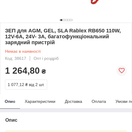
ЗЕП для AGM, GEL, SLA Rablex RB650 110W,
12V-6A, 24V- 3A, багатофункціональний
зарядний пристрій
Немає в наявності
Код: 38617
Опт і роздріб
1 264,80
₴
1 077,12 ₴
від 2 шт.
Опис
Характеристики
Доставка
Оплата
Умови п
Опис