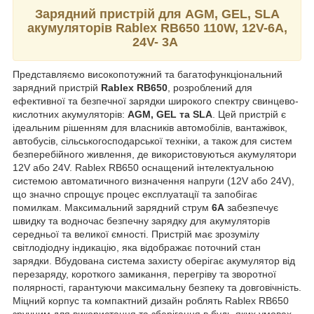
Зарядний пристрій для AGM, GEL, SLA
акумуляторів Rablex RB650
110W, 12V-6A,
24V- 3A
Представляємо високопотужний та багатофункціональний
зарядний пристрій
Rablex RB650
, розроблений для
ефективної та безпечної зарядки широкого спектру свинцево-
кислотних акумуляторів:
AGM, GEL та SLA
. Цей пристрій є
ідеальним рішенням для власників автомобілів, вантажівок,
автобусів, сільськогосподарської техніки, а також для систем
безперебійного живлення, де використовуються акумулятори
12V або 24V. Rablex RB650 оснащений інтелектуальною
системою автоматичного визначення напруги (12V або 24V),
що значно спрощує процес експлуатації та запобігає
помилкам. Максимальний зарядний струм
6А
забезпечує
швидку та водночас безпечну зарядку для акумуляторів
середньої та великої ємності. Пристрій має зрозумілу
світлодіодну індикацію, яка відображає поточний стан
зарядки. Вбудована система захисту оберігає акумулятор від
перезаряду, короткого замикання, перегріву та зворотної
полярності, гарантуючи максимальну безпеку та довговічність.
Міцний корпус та компактний дизайн роблять Rablex RB650
зручним для використання та зберігання в будь-яких умовах.