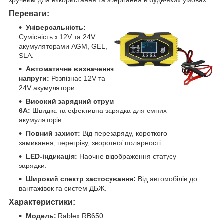
Переваги:
Універсальність:
Сумісність з 12V та 24V
акумуляторами AGM, GEL,
SLA.
Автоматичне визначення
напруги:
Розпізнає 12V та
24V акумулятори.
Високий зарядний струм
6А:
Швидка та ефективна зарядка для ємних
акумуляторів.
Повний захист:
Від перезаряду, короткого
замикання, перегріву, зворотної полярності.
LED-індикація:
Наочне відображення статусу
зарядки.
Широкий спектр застосування:
Від автомобілів до
вантажівок та систем ДБЖ.
Характеристики:
Модель:
Rablex RB650