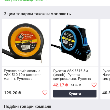
З цим товаром також замовляють
Рулетка вимірювальна
Рулетка ASK 6316 3м
Руле
ASK-510 10м (автостоп,
(магніт), Рулетка
Huan
магніт), Рулетка з
вимірювальна, Рулетка
вимі
автостопом, Рулетка з
металева
плас
42,17
₴
51,42 ₴
магнітним зачепом
129,20
40,
₴
Купити
Подібні товари компанії