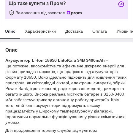
Що таке купити з Пром?
Замовлення під захистом
Опис
Характеристики
Доставка
Оплата
Умови п
Опис
Акумулятор Li-Ion 18650 LiitoKala 34B 3400mAh
–
це потужне, високомістке та ефективне джерело енергії для
різних приладів і гаджетів, що працюють від акумуляторів
формату 18650. Воно ідеально підходить для живлення таких
пристроїв, як світлодіодні ліхтарі, електронні сигарети, збірки
Power Bank, ігрові консолі, радіокеровані моделі, тримери та
багато іншого. Висока реальна місткість батареї в 3250-3400
мАг забезпечує тривалу автономну роботу пристроїв. Крім
того, літій-іонні акумулятори підтримують високу
працездатність у широкому температурному діапазоні,
гарантуючи нормальне функціонування у різних кліматичних
умовах.
Для продовження терміну служби акумулятора