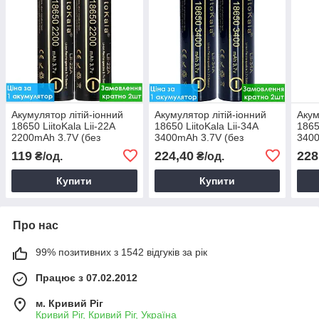
Акумулятор літій-іонний
Акумулятор літій-іонний
Акум
18650 LiitoKala Lii-22A
18650 LiitoKala Lii-34A
1865
2200mAh 3.7V (без
3400mAh 3.7V (без
3400
захисту)
захисту)
акум
119
224,40
228
₴/од.
₴/од.
Купити
Купити
Про нас
99% позитивних з 1542 відгуків за рік
Працює з 07.02.2012
м. Кривий Ріг
Кривий Ріг, Кривий Ріг, Україна