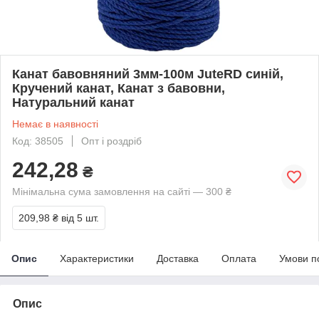
Канат бавовняний 3мм-100м JuteRD синій,
Кручений канат, Канат з бавовни,
Натуральний канат
Немає в наявності
Код: 38505
Опт і роздріб
242,28
₴
Мінімальна сума замовлення на сайті — 300 ₴
209,98 ₴
від 5 шт.
Опис
Характеристики
Доставка
Оплата
Умови п
Опис