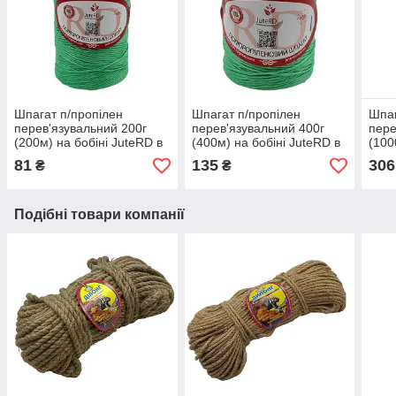
Шпагат п/пропілен
Шпагат п/пропілен
Шпаг
перев'язувальний 200г
перев'язувальний 400г
пере
(200м) на бобіні JuteRD в
(400м) на бобіні JuteRD в
(100
асорт. Міцний шпагат для
асорт., Міцний шпагат для
асор
81
135
306
₴
₴
пакування
пакування
паку
Подібні товари компанії