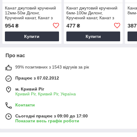
Канат джутовий кручений
Канат джутовий кручений
Кана
12мм-50м Ділонг,
6мм-100м Дилонг,
8мм
Кручений канат, Канат з
Кручений канат, Канат з
джуту, Канат для саду,
джуту, Канат для саду,
954
477
387
₴
₴
Канат для підвісу
Канат для підвісу
Купити
Купити
Про нас
99% позитивних з 1543 відгуків за рік
Працює з 07.02.2012
м. Кривий Ріг
Кривий Ріг, Кривий Ріг, Україна
Контакти
Сьогодні працює з 09:00 до 17:00
Показати весь графік роботи