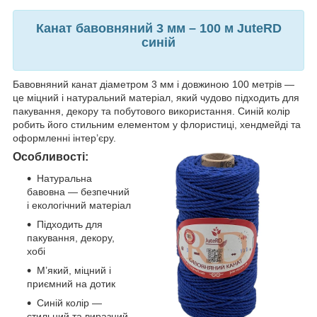
Канат бавовняний 3 мм – 100 м JuteRD
синій
Бавовняний канат діаметром 3 мм і довжиною 100 метрів —
це міцний і натуральний матеріал, який чудово підходить для
пакування, декору та побутового використання. Синій колір
робить його стильним елементом у флористиці, хендмейді та
оформленні інтер’єру.
Особливості:
Натуральна
бавовна — безпечний
і екологічний матеріал
Підходить для
пакування, декору,
хобі
М’який, міцний і
приємний на дотик
Синій колір —
стильний та виразний