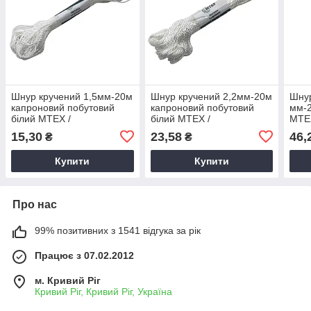
Шнур кручений 1,5мм-20м
Шнур кручений 2,2мм-20м
Шнур
капроновий побутовий
капроновий побутовий
мм-2
білий MTEX /
білий MTEX /
MTEX
Господарська мотузка
Господарська мотузка
міцн
15,30
23,58
46,
₴
₴
універсальна
універсальна
Купити
Купити
Про нас
99% позитивних з 1541 відгука за рік
Працює з 07.02.2012
м. Кривий Ріг
Кривий Ріг, Кривий Ріг, Україна