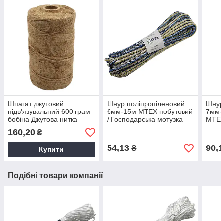
Шпагат джутовий
Шнур поліпропіленовий
Шнур
підв'язувальний 600 грам
6мм-15м MTEX побутовий
7мм
бобіна Джутова нитка
/ Господарська мотузка
MTEX
канат для рукоділля
універсальна в
Госп
160,20
₴
Мотузка Ділонг
асортименті
унів
асор
54,13
90,
₴
Купити
Подібні товари компанії