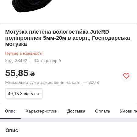
Мотузка плетена вологостійка JuteRD
поліпропілен 5мм-20м в асорт., Господарська
мотузка
Немає в наявності
Код: 38492
Опт і роздріб
55,85
₴
Мінімальна сума замовлення на сайті — 300 ₴
49,15 ₴
від 5 шт.
Опис
Характеристики
Доставка
Оплата
Умови п
Опис