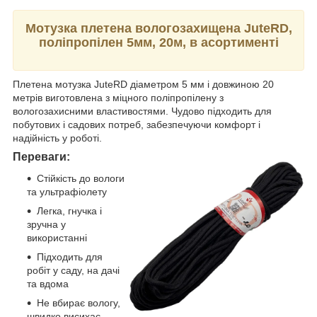
Мотузка плетена вологозахищена JuteRD,
поліпропілен 5мм, 20м, в асортименті
Плетена мотузка JuteRD діаметром 5 мм і довжиною 20
метрів виготовлена з міцного поліпропілену з
вологозахисними властивостями. Чудово підходить для
побутових і садових потреб, забезпечуючи комфорт і
надійність у роботі.
Переваги:
Стійкість до вологи
та ультрафіолету
Легка, гнучка і
зручна у
використанні
Підходить для
робіт у саду, на дачі
та вдома
Не вбирає вологу,
швидко висихає